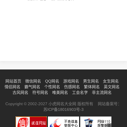
网站首页
微信网名
QQ网名
游戏网名
男生网名
女生网名
情侣网名
霸气网名
个性网名
伤感网名
繁体网名
英文网名
古风网名
符号网名
唯美网名
工会名字
非主流网名
Copyright © 2002-2027 小虎网名大全网 版权所有 网站备案号：
苏ICP备18016903号-3