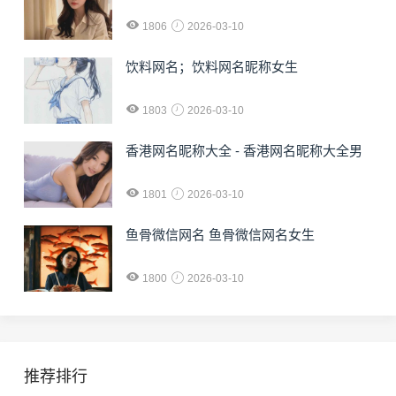
1806
2026-03-10
饮料网名；饮料网名昵称女生
1803
2026-03-10
香港网名昵称大全 - 香港网名昵称大全男
1801
2026-03-10
鱼骨微信网名 鱼骨微信网名女生
1800
2026-03-10
推荐排行