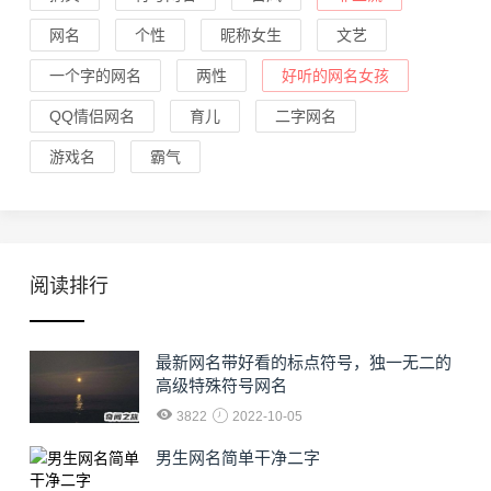
网名
个性
昵称女生
文艺
一个字的网名
两性
好听的网名女孩
QQ情侣网名
育儿
二字网名
游戏名
霸气
阅读排行
最新网名带好看的标点符号，独一无二的
高级特殊符号网名
3822
2022-10-05
男生网名简单干净二字