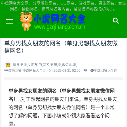
小虎网名大全网，分享微信网名、QQ网名、游戏网名、男生网名、女生
网名、情侣网名、霸气网名等内容，是您选择网名的好助手。
当前位置：
小虎网名大全网首页
>
微信网名
单身男找女朋友的网名（单身男想找女朋友微
信网名）
单身,男找,女朋友,的,网名,男想,找,微信,心境,
微信网名-小虎网名大全网
2025-03-31 02:50
小虎网名大全网
单身男找女朋友的网名（单身男想找女朋友微信网
名）
,对于想起网名的朋友们来说，单身男找女朋友
的网名（单身男想找女朋友微信网名）是一个非常
想了解的问题，下面小编就带领大家看看这个问
题。