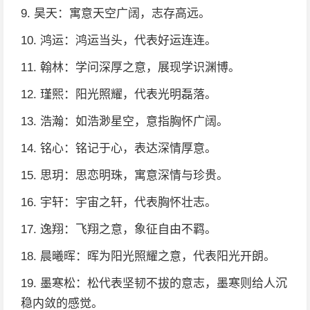
9. 昊天：寓意天空广阔，志存高远。
10. 鸿运：鸿运当头，代表好运连连。
11. 翰林：学问深厚之意，展现学识渊博。
12. 瑾熙：阳光照耀，代表光明磊落。
13. 浩瀚：如浩渺星空，意指胸怀广阔。
14. 铭心：铭记于心，表达深情厚意。
15. 思玥：思恋明珠，寓意深情与珍贵。
16. 宇轩：宇宙之轩，代表胸怀壮志。
17. 逸翔：飞翔之意，象征自由不羁。
18. 晨曦晖：晖为阳光照耀之意，代表阳光开朗。
19. 墨寒松：松代表坚韧不拔的意志，墨寒则给人沉
稳内敛的感觉。