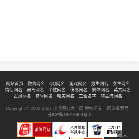
网站首页
微信网名
QQ网名
游戏网名
男生网名
女生网名
情侣网名
霸气网名
个性网名
伤感网名
繁体网名
英文网名
古风网名
符号网名
唯美网名
工会名字
非主流网名
Copyright © 2002-2027 小虎网名大全网 版权所有 网站备案号：
苏ICP备18016903号-3