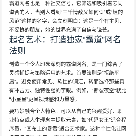
霸道网名也是一种社交信号，它筛选和吸引着志同
道合的人。当别人看到“三千情敌又如何つ”或“姐的
风范”这样的名字，会立刻明白：这是一个有主见、
不妥协的朋友，她的世界充满了自信与锋芒。
起名艺术：打造独家“霸道”网名
法则
创造一个令人印象深刻的霸道网名，是一门综合了
灵感捕捉与策略运用的艺术。首要法则是“拒绝平
庸”。避免使用常见、软性的词汇，转而选择那些具
有冲击力、独特性强的字眼。例如，“撕裂夜空”就比
“小星星”更具视觉感和力量感。
要巧妙融合个人特色。可以从自己的兴趣爱好、职
业特点或人生理念中提取元素，如“代码女王”适合程
序员，“画布上的暴君”适合艺术家。这种个性化让网