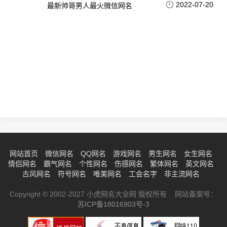
2022-07-20
最新帅哥男人最火微信网名
网站首页
微信网名
QQ网名
游戏网名
男生网名
女生网名
情侣网名
霸气网名
个性网名
伤感网名
繁体网名
英文网名
古风网名
符号网名
唯美网名
工会名字
非主流网名
Copyright © 2002-2027 小虎网名大全网 版权所有 网站备案号：
苏ICP备18016903号-3