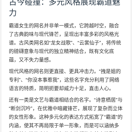
古今碰撞：多元风格展现霸道魅
力
霸道女生的网名并非单一模式，它跨越时空，融合
了古典韵味与现代锋芒，呈现出丰富多彩的风格光
谱。古风类网名如“龙女战歌”、“云裳仙子”，将传统
的磅礴意象与现代的独立精神结合，既有文化底
蕴，又不失力量感。
现代风格的网名则更直接、更具冲击力。“拽是姐的
专利”、“你没本事惹我”，这些名字充分利用了网络
语言的特质，简明扼要却威力十足，直击人心。
还有一类是文艺与霸道相结合的名字。“诗意栖居”与
“断剑沉吟”，在优雅中暗藏锋芒，展现了复杂而立体
的女性形象。这种多元化的表达方式拓宽了“霸道”的
内涵，使其不再局限于单一形象，而是可以涵纳多