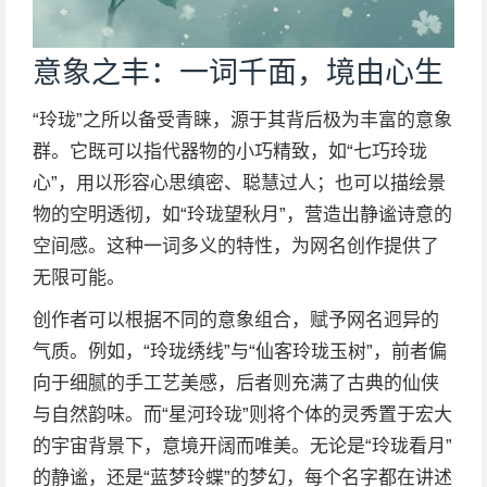
意象之丰：一词千面，境由心生
“玲珑”之所以备受青睐，源于其背后极为丰富的意象
群。它既可以指代器物的小巧精致，如“七巧玲珑
心”，用以形容心思缜密、聪慧过人；也可以描绘景
物的空明透彻，如“玲珑望秋月”，营造出静谧诗意的
空间感。这种一词多义的特性，为网名创作提供了
无限可能。
创作者可以根据不同的意象组合，赋予网名迥异的
气质。例如，“玲珑绣线”与“仙客玲珑玉树”，前者偏
向于细腻的手工艺美感，后者则充满了古典的仙侠
与自然韵味。而“星河玲珑”则将个体的灵秀置于宏大
的宇宙背景下，意境开阔而唯美。无论是“玲珑看月”
的静谧，还是“蓝梦玲蝶”的梦幻，每个名字都在讲述