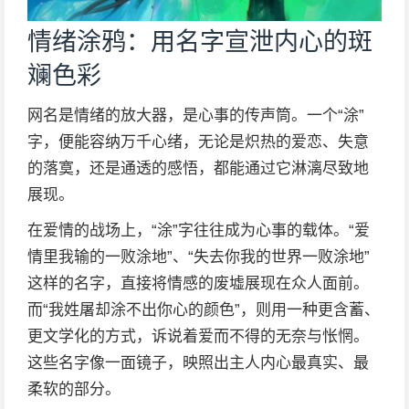
情绪涂鸦：用名字宣泄内心的斑
斓色彩
网名是情绪的放大器，是心事的传声筒。一个“涂”
字，便能容纳万千心绪，无论是炽热的爱恋、失意
的落寞，还是通透的感悟，都能通过它淋漓尽致地
展现。
在爱情的战场上，“涂”字往往成为心事的载体。“爱
情里我输的一败涂地”、“失去你我的世界一败涂地”
这样的名字，直接将情感的废墟展现在众人面前。
而“我姓屠却涂不出你心的颜色”，则用一种更含蓄、
更文学化的方式，诉说着爱而不得的无奈与怅惘。
这些名字像一面镜子，映照出主人内心最真实、最
柔软的部分。