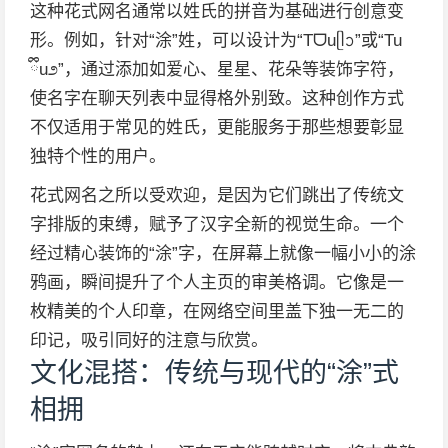
这种花式网名通常以姓氏的拼音为基础进行创意变
形。例如，针对“涂”姓，可以设计为“Tᗜuᥫᩣ”或“Tu
ྀིu೨”，通过添加如爱心、星星、花朵等装饰字符，
使名字在聊天列表中显得格外别致。这种创作方式
不仅适用于常见的姓氏，更能服务于那些想要彰显
独特个性的用户。
花式网名之所以受欢迎，是因为它们跳出了传统文
字排版的束缚，赋予了汉字全新的视觉生命。一个
经过精心装饰的“涂”字，在屏幕上就像一幅小小的涂
鸦画，瞬间提升了个人主页的审美格调。它像是一
枚精美的个人印章，在网络空间里盖下独一无二的
印记，吸引同好的注意与欣赏。
文化混搭：传统与现代的“涂”式
相拥