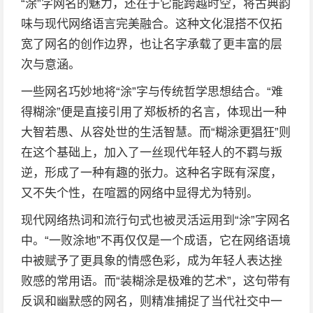
“涂”字网名的魅力，还在于它能跨越时空，将古典韵
味与现代网络语言完美融合。这种文化混搭不仅拓
宽了网名的创作边界，也让名字承载了更丰富的层
次与意涵。
一些网名巧妙地将“涂”字与传统哲学思想结合。“难
得糊涂”便是直接引用了郑板桥的名言，体现出一种
大智若愚、从容处世的生活智慧。而“糊涂更猖狂”则
在这个基础上，加入了一丝现代年轻人的不羁与叛
逆，形成了一种有趣的张力。这种名字既有深度，
又不失个性，在喧嚣的网络中显得尤为特别。
现代网络热词和流行句式也被灵活运用到“涂”字网名
中。“一败涂地”不再仅仅是一个成语，它在网络语境
中被赋予了更具象的情感色彩，成为年轻人表达挫
败感的常用语。而“装糊涂是极难的艺术”，这句带有
反讽和幽默感的网名，则精准捕捉了当代社交中一