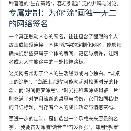
种普遍的“生存策略”，容易引起广泛的共鸣与讨论。
专属定制：为你“涂”画独一无二
的网络签名
一个真正触动人心的网名，往往蕴含了强烈的个人
故事或情感连接。围绕“涂”字的定制化网名，能够精
确捕捉那些只属于个体的瞬间、记忆与期许，让网
名成为人生旅途中的一处精神路标。
这类网名常源于个人的生活经历或内心独白。“课桌
上的涂鸦”、“白纸上涂鸦”可能勾起对校园时光的怀
念。而“时间把梦涂黑”、“时光把稚嫩涂成斑驳一片”
则充满了对岁月流逝的哲思与感伤。它们如同私密
的日记标题，封存着个人的成长轨迹与情感密码。
更进一步的定制，是创造出一个承载未来愿景的名
字。“我要奋发涂墙”谐音自“奋发图强”，却用“涂墙”