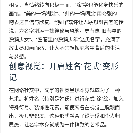
相反，当情绪转向积极一面，“涂”字也能化身快乐的
画笔。“美的一塌糊涂”、“帅的一塌糊涂”用夸张的口
吻表达自信与欣赏。“涂山”或许让人联想到古老的传
说，为名字增添一抹神秘与风韵。更有像“旧巷里的
涂鸦少女”、“空巷里的涂鸦少年”这类名字，充满了
故事感和画面感，让人不禁想探究名字背后的生活
与梦想。
创意视觉：开启姓名“花式”变形
记
在网络社交中，文字的视觉呈现本身就成为了一种
艺术。将姓名（特别是姓氏）进行花式“涂”绘，加入
特殊符号、装饰性元素，能使网名在视觉上脱颖而
出，极具辨识度。这种形式融合了设计感和个人归
属感，让名字本身就成为一件精致的艺术品。