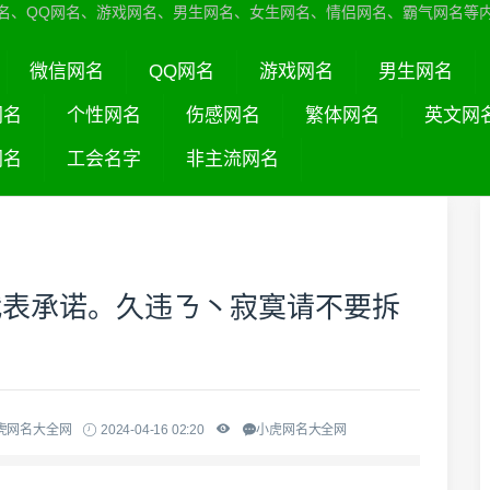
名、QQ网名、游戏网名、男生网名、女生网名、情侣网名、霸气网名等
微信网名
QQ网名
游戏网名
男生网名
网名
个性网名
伤感网名
繁体网名
英文网
网名
工会名字
非主流网名
代表承诺。久违ㄋ丶寂寞请不要拆
虎网名大全网
2024-04-16 02:20
小虎网名大全网