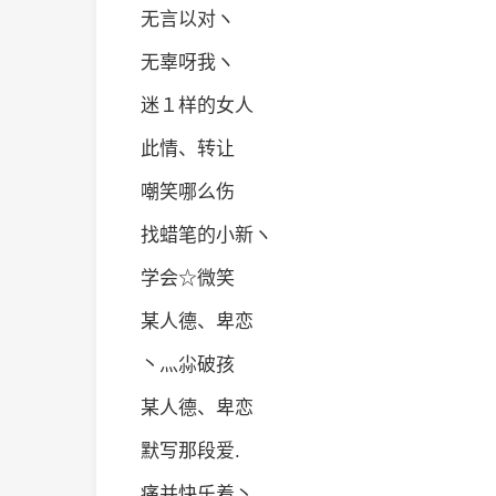
无言以对ヽ
无辜呀我ヽ
迷１样的女人
此情、转让
嘲笑哪么伤
找蜡笔的小新ヽ
学会☆微笑
某人德、卑恋
丶灬尛破孩
某人德、卑恋
默写那段爱.
痛并快乐着丶