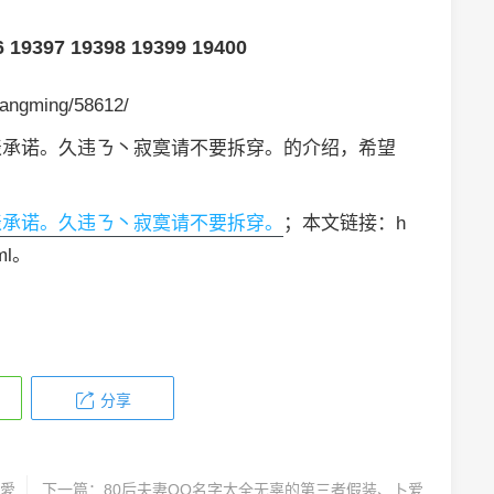
6
19397
19398
19399
19400
angming/58612/
表承诺。久违ㄋ丶寂寞请不要拆穿。的介绍，希望
表承诺。久违ㄋ丶寂寞请不要拆穿。
；本文链接：h
tml。
分享
愛
下一篇：
80后夫妻QQ名字大全无辜的第三者假装、卜爱