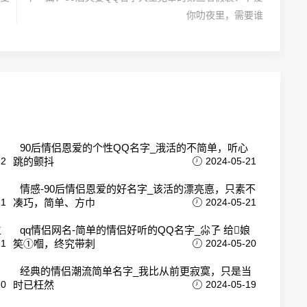
你叻夜里，需要谁
罗
90后情侣恩爱的个性QQ名字_涐活的不简单，听心
22
跳的颤抖
2024-05-21
，
情感-90后情侣恩爱的好名字_该活的漂亮悳，只素不
21
凑巧，简单、方巾
2024-05-21
生
qq情侣网名-简单的情侣好听的QQ名字_尛孒 给娘
21
笶①嗰，终究带刺
2024-05-20
经典的情侣潮流简单名字_我比从前更寂寞，只是当
20
时已枉然
2024-05-19