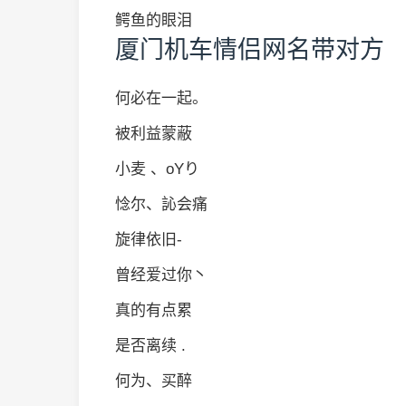
鳄鱼的眼泪
厦门机车情侣网名带对方
何必在一起。
被利益蒙蔽
小麦 、oYり
惗尔、訫会痛
旋律依旧‐
曾经爱过你丶
真的有点累
是否离续 .
何为、买醉