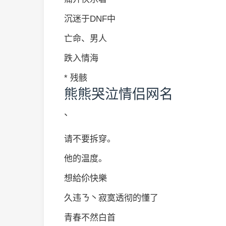
沉迷于DNF中
亡命、男人
跌入情海
* 残骸
熊熊哭泣情侣网名
、
请不要拆穿。
他的温度。
想給伱快樂
久违ㄋ丶寂寞透彻的懂了
青春不然白首