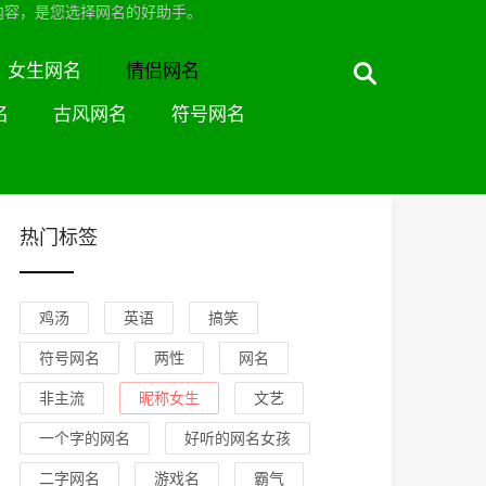
内容，是您选择网名的好助手。
女生网名
情侣网名
名
古风网名
符号网名
热门标签
鸡汤
英语
搞笑
符号网名
两性
网名
非主流
昵称女生
文艺
一个字的网名
好听的网名女孩
二字网名
游戏名
霸气