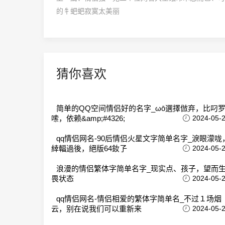
的牜蚆蚆寂寞太美丽
猜你喜欢
简单的QQ空间情侣好的名字_ωō選擇倣弃，比叼
嗦，依赖&amp;#4326;
2024-05-
qq情侣网名-90后情侣火星文字简单名字_淚眼濛咙
緈輻過後，絕版64釹孒
2024-05-
浪漫的情侣繁体字简单名字_现实点、孩子，望而
畏状态
2024-05-
qq情侣网名-情侣相爱的繁体字简单名_不过１场烟
云，别在说我们可以重新来
2024-05-