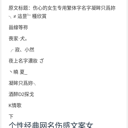
原文标题：伤心的女生专用繁体字名字凝眸只爲妳
╮≠ 這昰﹄種欣賞
甾線等祢
喪家·犬。
╭ 寂、小然
夜上名字濃妝 ざ
丶曉 夏_
凝眸只爲妳╮
酒醉D2探戈
K情歌
下
个性经典网名伤感文案女