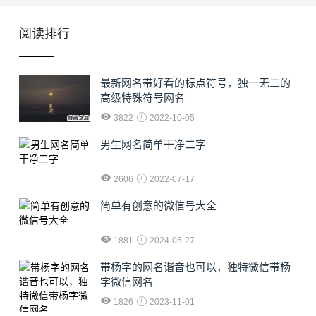
阅读排行
最新网名带好看的标点符号，独一无二的
高级特殊符号网名
3822
2022-10-05
男生网名简单干净二字
2606
2022-07-17
简单有创意的微信号大全
1881
2024-05-27
​带杨字的网名谐音也可以，独特微信带杨
字微信网名
1826
2023-11-01