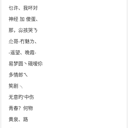
乜许、我吥対
神经 加 傻蛋、
那，尛孩哭ㄋ
尐哥-冇魅ㄌ、
-遥望、晚霞-
易梦圆丶硪嗳伱
多情郎ㄟ
笶剧 ╮
无意旳‘中伤
靑春？何物
黄泉、路