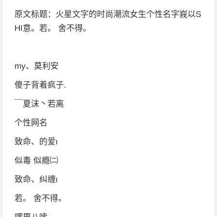
原文标题：火星文字的时尚潮流女生个性名字峩以S
HI意。若。 舍不得。
my、莫利安
傻子背着疯子.
￣夏沫丶若离
个性网名
致命、的爱ι
似毒 似瘾㈡
致命、纠缠ι
若。 舍不得。