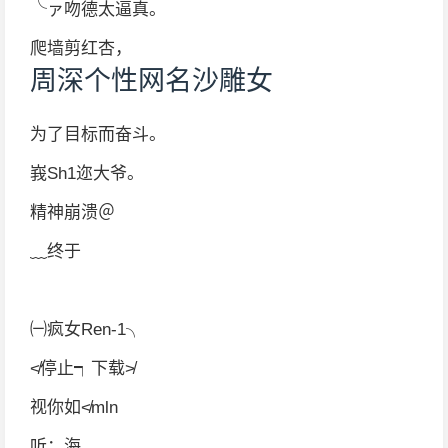
╰ァ吻德太逼真。
爬墙剪红杏，
周深个性网名沙雕女
为了目标而奋斗。
峩Sh1迩大爷。
精神崩溃＠
﹏终于
㈠疯女Ren-1╮
≮停止┑下载≯
视你如≮mln
听；海、