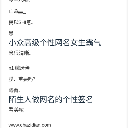
啰里八嗦、
亡命▃_
峩以SHI意。
思
小众高级个性网名女生霸气
念很清晰。
n1 峨厌倦
膜、重要吗？
蹲街、
陌生人做网名的个性签名
看美籹
www.chazidian.com