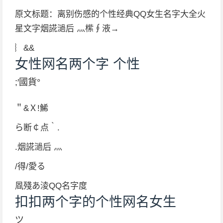
原文标题：离别伤感的个性经典QQ女生名字大全火
星文字烟誮濄后 灬橴∮液→
︴&&
女性网名两个字 个性
;′國貨°
＂&Ｘ!鯑
ら断￠点｀.
.烟誮濄后 灬
/得/愛る
凮殘あ淩QQ名字度
扣扣两个字的个性网名女生
ツ