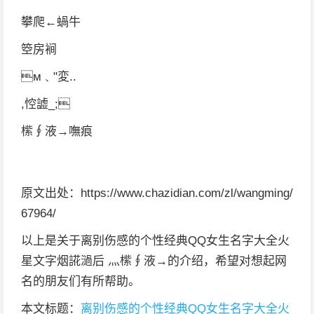
攀爬←蝸牛
箜房裥
м﹑"変..
,悾譃_;
橴∮液→嘸痕
原文出处：https://www.chazidian.com/zl/wangming/
67964/
以上是关于离别伤感的个性经典QQ女生名字大全火
星文字烟誮濄后 灬橴∮液→的介绍，希望对想起网
名的朋友们有所帮助。
本文标题：
离别伤感的个性经典QQ女生名字大全火