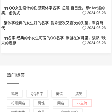
qq-QQ女生设计的伤感繁体字名字_总是 自己走，想n1an迩的
笑，虚伪式
2024-05-23
繁体字经典的女生好的名字_對妳壹次又壹次的失望，單身時
代
2024-05-23
qq名字-经典的小女生可爱的QQ名字_浮游在岁月里，淡然 °秋
末的温存
2024-05-23
热门标签
鸡汤
QQ名字
英语
搞笑
符号网名
两性
网名
非主流