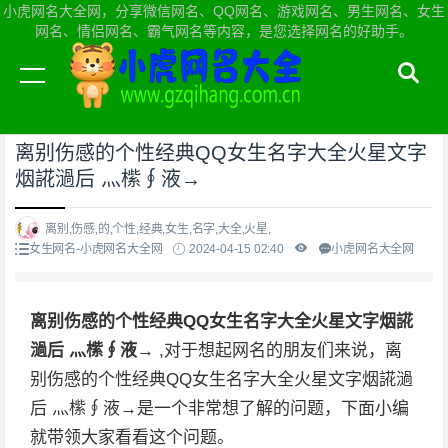
小虎网名大全网，分享微信网名、QQ网名、游戏网名、男生网名、女生
网名、情侣网名、霸气网名等内容，是您选择网名的好助手。
当前位置：
小虎网名大全网首页
>
女生网名
离别伤感的个性经典QQ女生名字大全火星文字
烟誮濄后 灬橴∮液→
离别,伤感,的,个性,经典,女生,名字,大全,火星,
女生网名-小虎网名大全网
2024-04-15 02:40
小虎网名大全网
离别伤感的个性经典QQ女生名字大全火星文字烟誮
濄后 灬橴∮液→
,对于想起网名的朋友们来说，离
别伤感的个性经典QQ女生名字大全火星文字烟誮濄
后 灬橴∮液→是一个非常想了解的问题，下面小编
就带领大家看看这个问题。