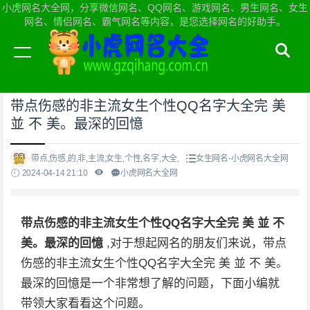
小虎网名大全网，分享微信网名、QQ网名、游戏网名、男生网名、女生
网名、情侣网名、霸气网名等内容，是您选择网名的好助手。
当前位置：
小虎网名大全网首页
>
女生网名
带点伤感的非主流女生个性QQ名字大全完 美
並 不 美。最深的回憶
带点,伤感,的,非,主流,女生,个性,名字,大全,
女生网名-小虎网名大全网
2024-04-14 21:10
小虎网名大全网
带点伤感的非主流女生个性QQ名字大全完 美 並 不
美。最深的回憶
,对于想起网名的朋友们来说，带点
伤感的非主流女生个性QQ名字大全完 美 並 不 美。
最深的回憶是一个非常想了解的问题，下面小编就
带领大家看看这个问题。