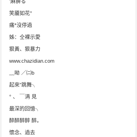
’麻痹る
笑靥如花°
痛*沒停過
姊：仝裸示愛
狠黃、狠暴力
www.chazidian.com
﹏呦 ／㈡b
起來“跳舞╮
° 、 ￣洅 見
最深的回憶╮
醉醉醉醉 醉。
懷念、過去