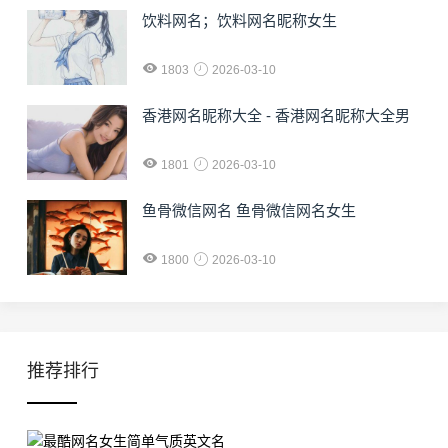
饮料网名；饮料网名昵称女生
1803
2026-03-10
香港网名昵称大全 - 香港网名昵称大全男
1801
2026-03-10
鱼骨微信网名 鱼骨微信网名女生
1800
2026-03-10
推荐排行