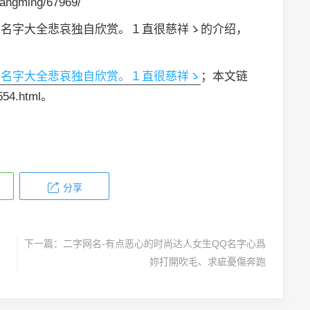
angming/67969/
体字名字大全悲哀独自欣赏。１直很慈祥ゝ的介绍，
体字名字大全悲哀独自欣赏。１直很慈祥ゝ
；本文链
554.html。
分享
下一篇：
二字网名-有点恶心的时尚达人女生QQ名字心爲
妳打開吹毛、求疵憂傷奔跑