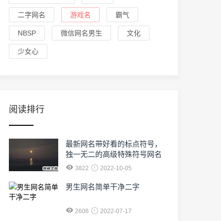
二字网名
游戏名
霸气
NBSP
微信网名男生
文化
少女心
阅读排行
最新网名带好看的标点符号，
独一无二的高级特殊符号网名
3822
2022-10-05
男生网名简单干净二字
2606
2022-07-17