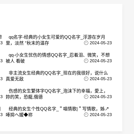
想
qq名字-经典的小女生可爱的QQ名字_浮游在岁月
23
里，淡然 °秋末的温存
2024-05-23
，
qq-小女生忧伤的情感QQ名字_忍着泪、微笑，不想
23
被人 看破
2024-05-23
非主流女生经典的QQ名字_现在的我很好，说什么
23
真爱无敌
2024-05-23
伤感的女生繁体字QQ名字_泡沫下的幸福，愛上，
23
妳的笑，恐龍,俄德
2024-05-23
相
经典的女生个性QQ名字_＂唱情歌|＂写情歌，姊↗
23
唪掵ヘ嫒◆祢
2024-05-23