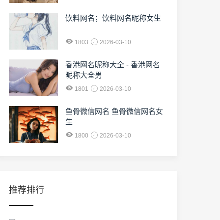
饮料网名；饮料网名昵称女生
1803
2026-03-10
香港网名昵称大全 - 香港网名
昵称大全男
1801
2026-03-10
鱼骨微信网名 鱼骨微信网名女
生
1800
2026-03-10
推荐排行