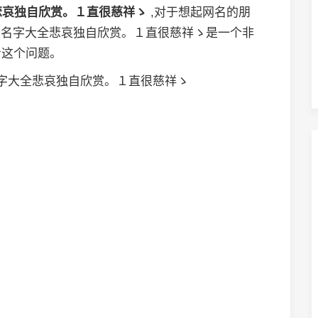
全悲哀独自欣赏。１直很慈祥ゝ
,对于想起网名的朋
体字名字大全悲哀独自欣赏。１直很慈祥ゝ是一个非
看这个问题。
字大全悲哀独自欣赏。１直很慈祥ゝ