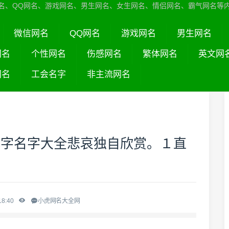
名、QQ网名、游戏网名、男生网名、女生网名、情侣网名、霸气网名等
微信网名
QQ网名
游戏网名
男生网名
网名
个性网名
伤感网名
繁体网名
英文网
网名
工会名字
非主流网名
繁体字名字大全悲哀独自欣赏。１直
18:40
小虎网名大全网