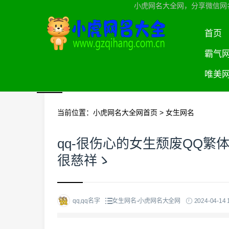
小虎网名大全网，分享微信网
首页
霸气
唯美
当前位置：
小虎网名大全网首页
>
女生网名
qq-很伤心的女生颓废QQ
很慈祥ゝ
qq,qq名字
女生网名-小虎网名大全网
2024-04-14 