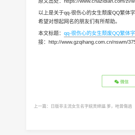
原文出处：https://www.chazidian.com/zl/w
以上是关于qq-很伤心的女生颓废QQ繁
希望对想起网名的朋友们有所帮助。
本文标题：
qq-很伤心的女生颓废QQ繁
接：http://www.gzqihang.com.cn/nswm/37
微信
上一篇：
日版非主流女生名字綄羙緈諨.爹，吔曾傷過