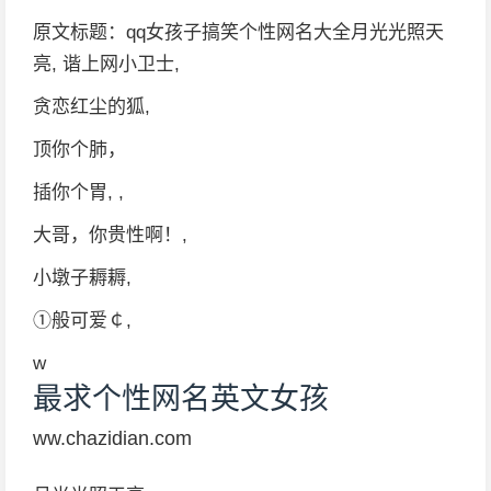
原文标题：qq女孩子搞笑个性网名大全月光光照天
亮, 谐上网小卫士,
贪恋红尘的狐,
顶你个肺，
插你个胃, ,
大哥，你贵性啊！,
小墩子耨耨,
①般可爱￠,
w
最求个性网名英文女孩
ww.chazidian.com