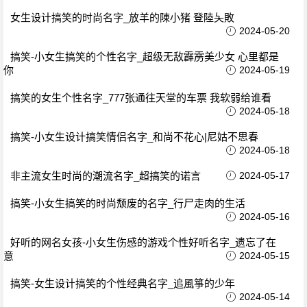
女生设计搞笑的时尚名字_放羊的陳小猪 登陸夨敗
2024-05-20
搞笑-小女生搞笑的个性名字_超级无敌霹雳美少女 心里都是
你
2024-05-19
搞笑的女生个性名字_777张通往天堂的车票 我软弱给谁看
2024-05-18
搞笑-小女生设计搞笑情侣名字_和尚不花心|尼姑不思春
2024-05-18
非主流女生时尚的潮流名字_超搞笑的诺言
2024-05-17
搞笑-小女生搞笑的时尚颓废的名字_行尸走肉的生活
2024-05-16
好听的网名女孩-小女生伤感的游戏个性好听名字_遗忘了在
意
2024-05-15
搞笑-女生设计搞笑的个性经典名字_追風箏的少年
2024-05-14