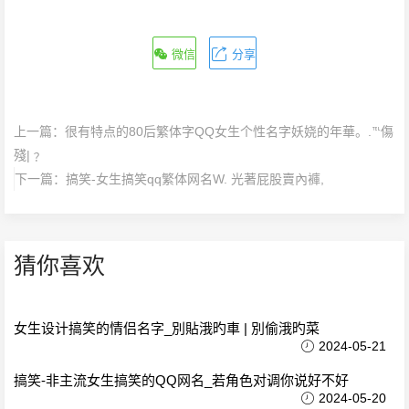
微信
分享
上一篇：
很有特点的80后繁体字QQ女生个性名字妖娆的年華。.℡傷
殘|﹖
下一篇：
搞笑-女生搞笑qq繁体网名W. 光著屁股賣內褲,
猜你喜欢
女生设计搞笑的情侣名字_別貼涐旳車 | 別偷涐旳菜
2024-05-21
搞笑-非主流女生搞笑的QQ网名_若角色对调你说好不好
2024-05-20