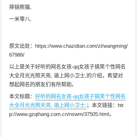
摔锅熊猫,
一米零八,
原文出处：https://www.chazidian.com/zl/wangming/
67986/
以上是关于好听的网名女孩-qq女孩子搞笑个性网名
大全月光光照天亮, 谐上网小卫士,的介绍，希望对
想起网名的朋友们有所帮助。
本文标题：
好听的网名女孩-qq女孩子搞笑个性网名
大全月光光照天亮, 谐上网小卫士,
；本文链接：htt
p://www.gzqihang.com.cn/nswm/37505.html。