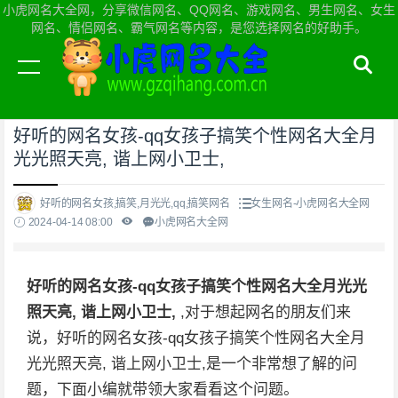
小虎网名大全网，分享微信网名、QQ网名、游戏网名、男生网名、女生
网名、情侣网名、霸气网名等内容，是您选择网名的好助手。
当前位置：
小虎网名大全网首页
>
女生网名
好听的网名女孩-qq女孩子搞笑个性网名大全月
光光照天亮, 谐上网小卫士,
好听的网名女孩,搞笑,月光光,qq,搞笑网名
女生网名-小虎网名大全网
2024-04-14 08:00
小虎网名大全网
好听的网名女孩-qq女孩子搞笑个性网名大全月光光
照天亮, 谐上网小卫士,
,对于想起网名的朋友们来
说，好听的网名女孩-qq女孩子搞笑个性网名大全月
光光照天亮, 谐上网小卫士,是一个非常想了解的问
题，下面小编就带领大家看看这个问题。