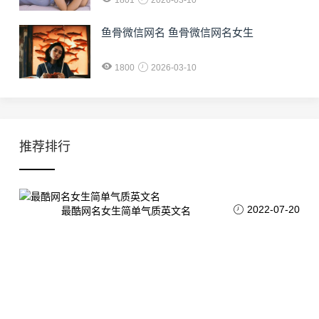
1801
2026-03-10
鱼骨微信网名 鱼骨微信网名女生
1800
2026-03-10
推荐排行
2022-07-20
最酷网名女生简单气质英文名