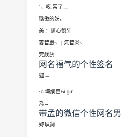
ˇ、哎,累了﹏
驕傲的姊。
美 ：撕心裂肺
妻管嚴╮ | 氣管炎╮
莞鎂誘
网名福气的个性签名
魊←
·o.塒緔芭Ьi gīr
為→
带孟的微信个性网名男
妳瑣鈊