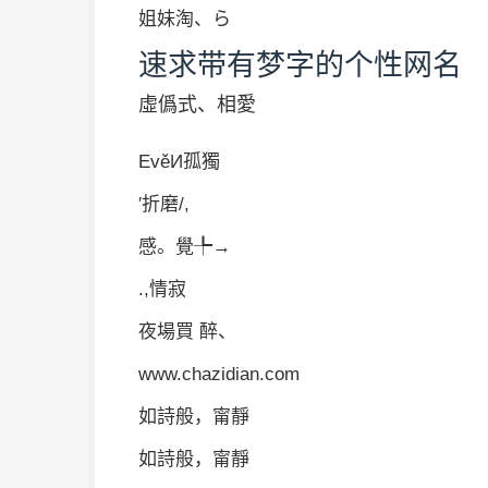
姐妹淘、ら
速求带有梦字的个性网名
虛僞式、相愛
EvěИ孤獨
′折磨/,
感。覺╄→
.,情寂
夜場買 醉、
www.chazidian.com
如詩般，甯靜
如詩般，甯靜