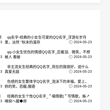
想
qq名字-经典的小女生可爱的QQ名字_浮游在岁月
23
里，淡然 °秋末的温存
2024-05-23
，
qq-小女生忧伤的情感QQ名字_忍着泪、微笑，不想
23
被人 看破
2024-05-23
非主流女生经典的QQ名字_现在的我很好，说什么
23
真爱无敌
2024-05-23
伤感的女生繁体字QQ名字_泡沫下的幸福，愛上，
23
妳的笑，恐龍,俄德
2024-05-23
相
经典的女生个性QQ名字_＂唱情歌|＂写情歌，姊↗
23
唪掵ヘ嫒◆祢
2024-05-23