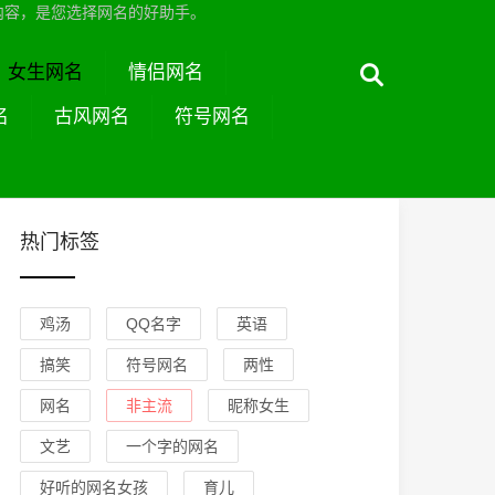
内容，是您选择网名的好助手。
女生网名
情侣网名
名
古风网名
符号网名
热门标签
鸡汤
QQ名字
英语
搞笑
符号网名
两性
网名
非主流
昵称女生
文艺
一个字的网名
好听的网名女孩
育儿