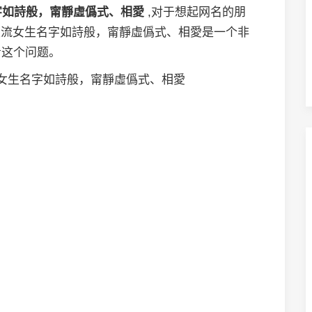
名字如詩般，甯靜虛僞式、相愛
,对于想起网名的朋
非主流女生名字如詩般，甯靜虛僞式、相愛是一个非
看这个问题。
女生名字如詩般，甯靜虛僞式、相愛