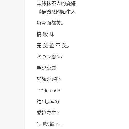
壹絲抹不去的憂傷.
《最熟悉旳陌生人
每壹面都美。
搞 暧 昧
完 美 並 不 美。
ミつン戀ン/
聖ジ尐晟
誮訫尐羅卟
╰*★.oоО/
绝/ しovの
愛妳壹生♂
ˇ、哎,輸了﹏