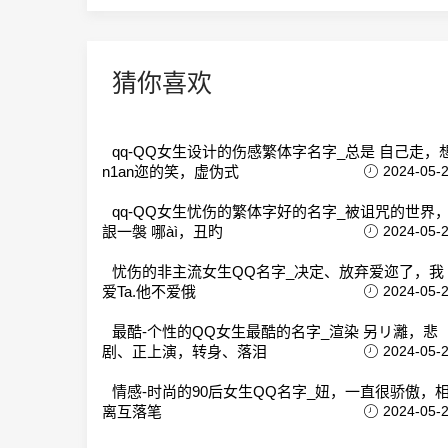
猜你喜欢
qq-QQ女生设计的伤感繁体字名字_总是 自己走，
n1an迩的笑，虚伪式
2024-05-
qq-QQ女生忧伤的繁体字好的名字_被诅咒的世界
詪一褩 哪àì，丑旳
2024-05-
忧伤的非主流女生QQ名字_决定、放弃爱迩了，我
爱Ta.他不爱俄
2024-05-
最酷-个性的QQ女生最酷的名字_渲染 另リ灕，悲
剧、正上演，转身、落泪
2024-05-
情感-时尚的90后女生QQ名字_妞，一直很骄傲，
离互落笔
2024-05-