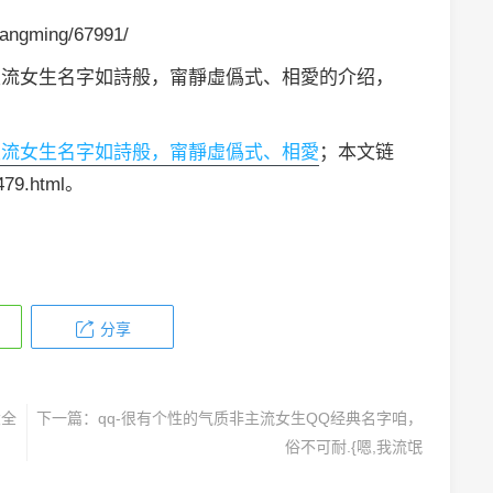
angming/67991/
非主流女生名字如詩般，甯靜虛僞式、相愛的介绍，
非主流女生名字如詩般，甯靜虛僞式、相愛
；本文链
479.html。
分享
大全
下一篇：
qq-很有个性的气质非主流女生QQ经典名字咱，
俗不可耐.{嗯,我流氓