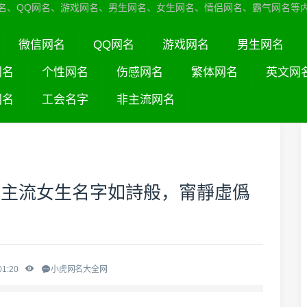
名、QQ网名、游戏网名、男生网名、女生网名、情侣网名、霸气网名等
微信网名
QQ网名
游戏网名
男生网名
网名
个性网名
伤感网名
繁体网名
英文网
网名
工会名字
非主流网名
Q非主流女生名字如詩般，甯靜虛僞
01:20
小虎网名大全网