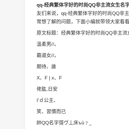
qq-经典繁体字好的时尚QQ非主流女生
友们来说，qq-经典繁体字好的时尚QQ
常想了解的问题，下面小编就带领大家看
原文标题：经典繁体字好的时尚QQ非主流
溫柔男//。
霸道女//。
期待、誰
X、F | x、F
佬肱,日安
I'ｄ公主、
笑、習慣而已
帥QQ名字彁ヴ丄床ъù﹖_