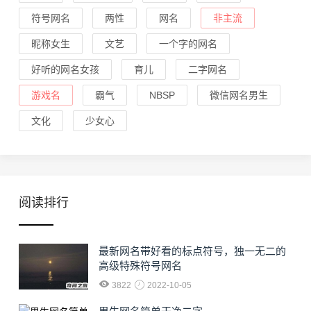
符号网名
两性
网名
非主流
昵称女生
文艺
一个字的网名
好听的网名女孩
育儿
二字网名
游戏名
霸气
NBSP
微信网名男生
文化
少女心
阅读排行
最新网名带好看的标点符号，独一无二的
高级特殊符号网名
3822
2022-10-05