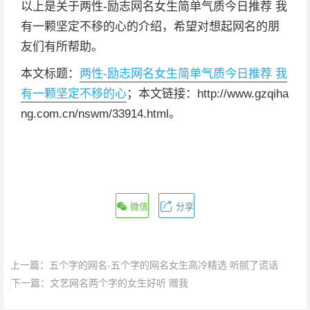
以上是关于两性-励志网名女生简单气质今日推荐 我
有一颗坚定不移的心的介绍，希望对想起网名的朋
友们有所帮助。
本文标题：
两性-励志网名女生简单气质今日推荐 我
有一颗坚定不移的心
；本文链接：http://www.gzqiha
ng.com.cn/nswm/33914.html。
微信
分享
上一篇：
五个字的网名-五个字的网名女生高冷精选 听腻了谎话
下一篇：
文艺网名两个字的女生好听 赠我