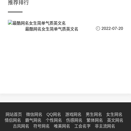
推荐排行
2022-07-20
最酷网名女生简单气质英文名
网站首页
微信网名
QQ网名
游戏网名
男生网名
女生网名
情侣网名
霸气网名
个性网名
伤感网名
繁体网名
英文网名
古风网名
符号网名
唯美网名
工会名字
非主流网名