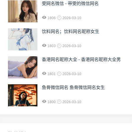
雯网名微信 - 带雯的微信网名
1806
2026-03-10
饮料网名；饮料网名昵称女生
1803
2026-03-10
香港网名昵称大全 - 香港网名昵称大全男
1801
2026-03-10
鱼骨微信网名 鱼骨微信网名女生
1800
2026-03-10