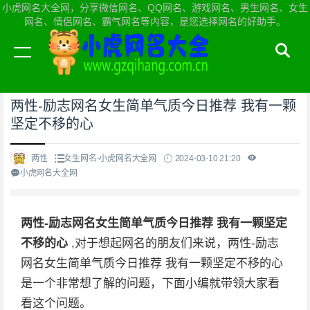
小虎网名大全网，分享微信网名、QQ网名、游戏网名、男生网名、女生
网名、情侣网名、霸气网名等内容，是您选择网名的好助手。
当前位置：
小虎网名大全网首页
>
女生网名
两性-励志网名女生简单气质今日推荐 我有一颗
坚定不移的心
两性
女生网名-小虎网名大全网
2024-03-10 21:20
小虎网名大全网
两性-励志网名女生简单气质今日推荐 我有一颗坚定
不移的心
,对于想起网名的朋友们来说，两性-励志
网名女生简单气质今日推荐 我有一颗坚定不移的心
是一个非常想了解的问题，下面小编就带领大家看
看这个问题。