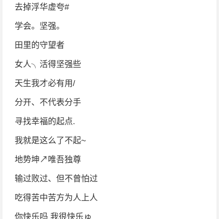
去掉浮华虚夸#
学会。坚强。
田里的守望者
女人╮活得坚强些
天生我才必有用/
分开、不代表分手
寻找幸福的起点.
我就是这么了不起~
地势坤↗唯吾独尊
输过败过、但不曾怕过
吃得苦中苦方为人上人
你快乐吗 我很快乐ゅ