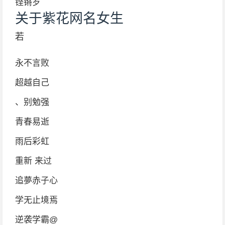
铿锵岁
关于紫花网名女生
若
永不言败
超越自己
、别勉强
青春易逝
雨后彩虹
重新 来过
追夢赤子心
学无止境焉
逆袭学霸@