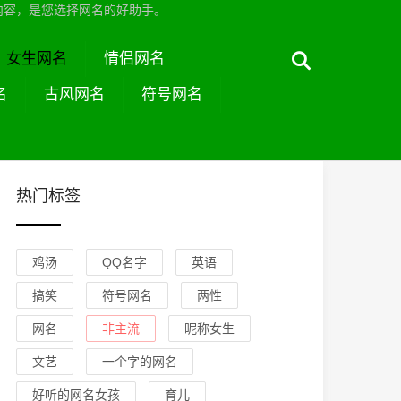
内容，是您选择网名的好助手。
女生网名
情侣网名
名
古风网名
符号网名
热门标签
鸡汤
QQ名字
英语
搞笑
符号网名
两性
网名
非主流
昵称女生
文艺
一个字的网名
好听的网名女孩
育儿