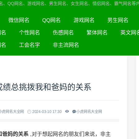
名、QQ网名、游戏网名、男生网名、女生网名、情侣网名、霸气网名等
微信网名
QQ网名
游戏网名
男生网名
网名
个性网名
伤感网名
繁体网名
英文网
网名
工会名字
非主流网名
成绩总挑拨我和爸妈的关系
小虎网名大全网
2024-03-10 17:30
小虎网名大全网
和爸妈的关系
,对于想起网名的朋友们来说，非主