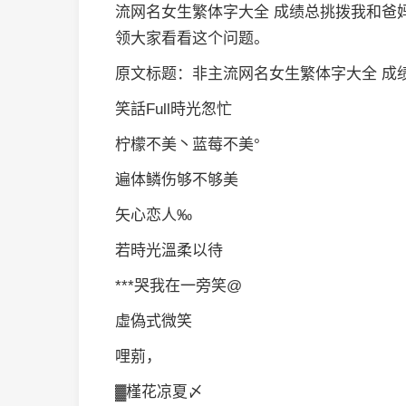
流网名女生繁体字大全 成绩总挑拨我和爸
领大家看看这个问题。
原文标题：非主流网名女生繁体字大全 成
笑話Full時光怱忙
柠檬不美丶蓝莓不美°
遍体鳞伤够不够美
矢心恋人‰
若時光溫柔以待
***哭我在一旁笑@
虛偽式微笑
哩莂，
▓槿花凉夏〆