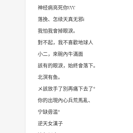
神经病亮死你\'\'\'
落挽、怎续天真无邪i
我怕我會掉眼淚。
對不起，我不喜歡地球人
小二，來碗內牛滿面
該有的眼淚，始終會落下。
北溟有鱼。
メ該放手了別再痛下去了°
你的出現內心兵荒馬亂、
宁缺毋滥°
逆天女漢子