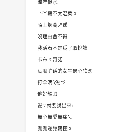
流年似水。
╰﹀莪不太温柔ゞ
陌丄烟鬻↗遥
沒理由舍不得i
我活着不是爲了取悅誰
卡布ヾ奇諾
满嘴脏话的女生最心软@
打伞滴ǚ魚づ
他好耀眼i
愛ta就要說出來i
無心無愛無痛乀
謝謝迩讓莪懂ゞ