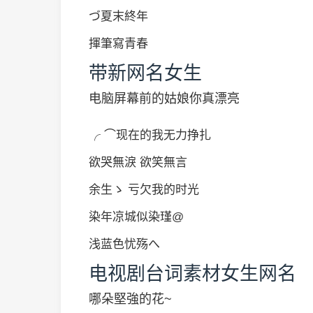
づ夏末終年
揮筆寫青春
带新网名女生
电脑屏幕前的姑娘你真漂亮
╭ ⌒现在的我无力挣扎
欲哭無淚 欲笑無言
余生ゝ 亏欠我的时光
染年凉城似染瑾@
浅蓝色忧殇へ
电视剧台词素材女生网名
哪朵堅強的花~