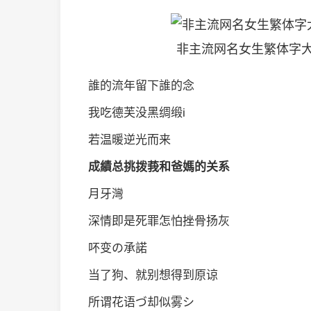
非主流网名女生繁体字大
誰的流年留下誰的念
我吃德芙没黑绸缎i
若温暖逆光而来
成績总挑拨莪和爸媽的关系
月牙灣
深情即是死罪怎怕挫骨扬灰
吥变の承諾
当了狗、就别想得到原谅
所谓花语づ却似雾シ