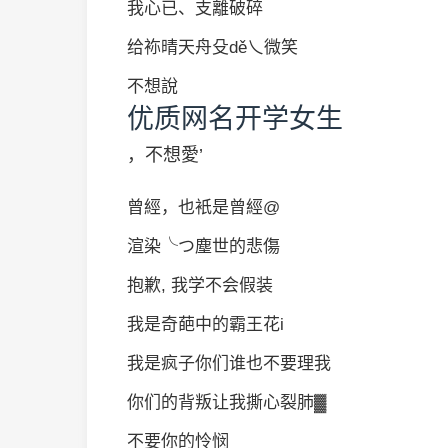
我心已、支離破碎
给袮晴天舟殳dě乀微笑
不想說
优质网名开学女生
，不想愛’
曾經，也衹是曾經@
渲染╰つ塵世的悲傷
抱歉, 我学不会假装
我是奇葩中的霸王花i
我是疯子你们谁也不要理我
你们的背叛让我撕心裂肺▓
不要你的怜悯