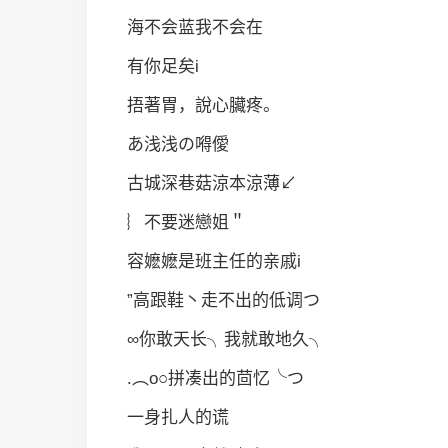
海不会蓝我不会在
有你足矣i
捂著胃，說心臟疼。
あ浅浅の嘚僾
古城深巷菇涼本涼薄↙
︴不要迷戀姐＂
容嬷嬷是班主任的亲戚i
”高跟鞋丶走不出的低调つ
∞你敢天长╮我就敢地久╮
.︵o○拼凑出的茴忆╰つ
一身扎人的谎