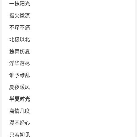
一抹阳光
指尖微凉
不痒不痛
北极以北
独舞伤夏
浮华落尽
谁予琴乱
夏夜暖风
半夏时光
离情几度
漫不经心
只若初见