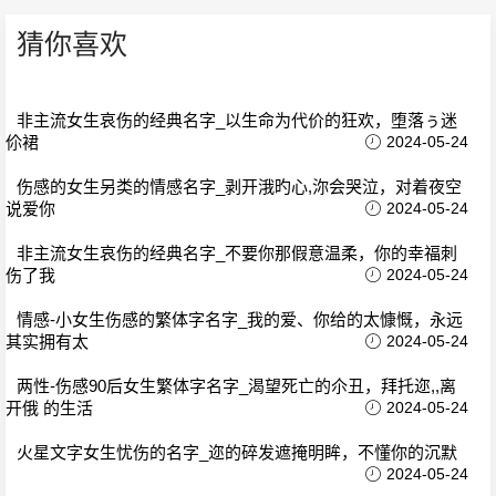
猜你喜欢
非主流女生哀伤的经典名字_以生命为代价的狂欢，堕落ぅ迷
伱裙
2024-05-24
伤感的女生另类的情感名字_剥开涐旳心,沵会哭泣，对着夜空
说爱你
2024-05-24
非主流女生哀伤的经典名字_不要你那假意温柔，你的幸福刺
伤了我
2024-05-24
情感-小女生伤感的繁体字名字_我的爱、你给的太慷慨，永远
其实拥有太
2024-05-24
两性-伤感90后女生繁体字名字_渴望死亡的尒丑，拜托迩,,离
开俄 的生活
2024-05-24
火星文字女生忧伤的名字_迩的碎发遮掩明眸，不懂你的沉默
2024-05-24