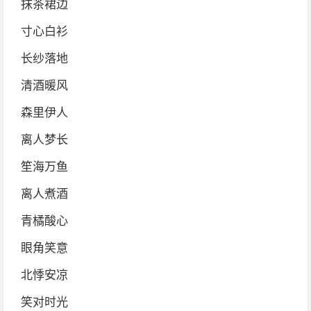
抹茶裙边
寸心白衫
长纱落地
清酒暖风
森里伊人
离人梦长
笙海万鱼
离人煮酒
青橘酸心
眼角笑意
北悸安凉
笑对时光