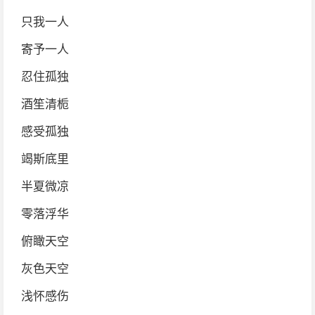
只我一人
寄予一人
忍住孤独
酒笙清栀
感受孤独
竭斯底里
半夏微凉
零落浮华
俯瞰天空
灰色天空
浅怀感伤