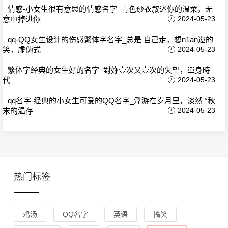
情感-小女生很有意思的情感名字_青色纱衣叙述你的温柔，无
意中掉进你
2024-05-23
qq-QQ女生设计的伤感繁体字名字_总是 自己走，想n1an迩的
笑，虚伪式
2024-05-23
繁体字经典的女生好的名字_對妳壹次又壹次的失望，單身時
代
2024-05-23
qq名字-经典的小女生可爱的QQ名字_浮游在岁月里，淡然 °秋
末的温存
2024-05-23
热门标签
鸡汤
QQ名字
英语
搞笑