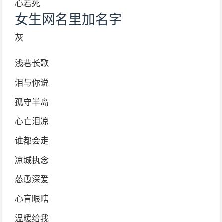
心若死
女生网名里加名字
灰
浅巷长歌
泪与你说
孤守半岛
心亡泪凉
谁都会走
凉城执念
怂恿深爱
心盲眼瞎
温暖给我