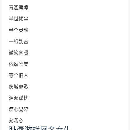
青涩薄凉
半世倾尘
半个灵魂
一纸乱言
微笑向暖
依然唯美
等个旧人
伤城离歌
泪湿孤枕
痴心易碎
允我心