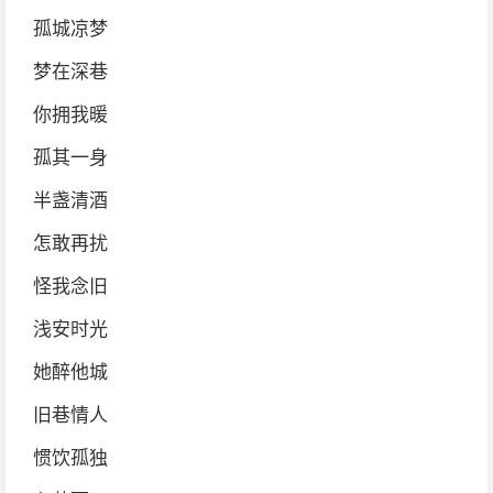
孤城凉梦
梦在深巷
你拥我暖
孤其一身
半盏清酒
怎敢再扰
怪我念旧
浅安时光
她醉他城
旧巷情人
惯饮孤独