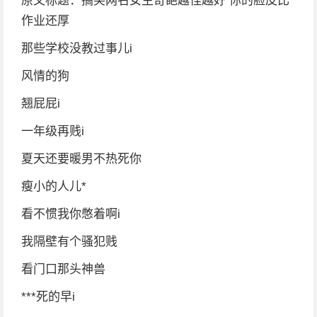
原文标题：搞笑网名女生奇葩越怪越好 你的脸皮比
作业还厚
那些学校没教过事儿i
风情的狗
翘屁屁i
一年级再贱i
夏天还要暖男不热死你
瘦小的人儿*
看不惯我你憋着啊i
我隔壁有个骚犯贱
看门口那头神兽
***死的早i