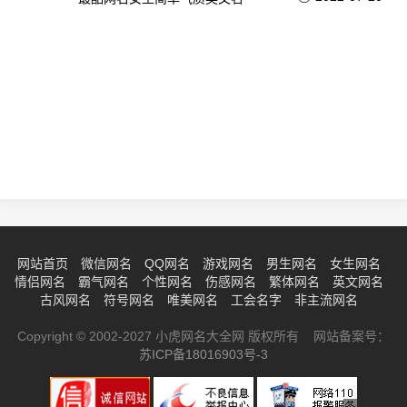
网站首页
微信网名
QQ网名
游戏网名
男生网名
女生网名
情侣网名
霸气网名
个性网名
伤感网名
繁体网名
英文网名
古风网名
符号网名
唯美网名
工会名字
非主流网名
Copyright © 2002-2027 小虎网名大全网 版权所有 网站备案号：
苏ICP备18016903号-3