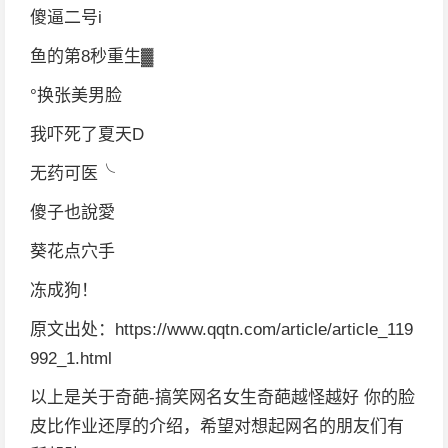
傻逼二号i
鱼的第8秒重生▓
°换张美男脸
我吓死了夏天D
无药可医╰
傻子也說愛
葵花点穴手
冻成狗！
原文出处：https://www.qqtn.com/article/article_119
992_1.html
以上是关于奇葩-搞笑网名女生奇葩越怪越好 你的脸
皮比作业还厚的介绍，希望对想起网名的朋友们有