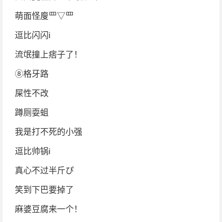
萌面怪廋罒▽罒
逗比闪闪i
流氓撞上痞子了！
⑧格牙路
屎性不改
蹲厕耍蛆
我是打不死的小强
逗比帅锅i
真心不过半斤ぴ
笑到下巴要掉了
麻婆豆腐来一个！