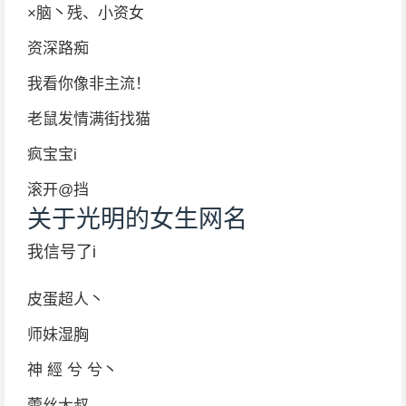
×脑丶残、小资女
资深路痴
我看你像非主流！
老鼠发情满街找猫
疯宝宝i
滚开@挡
关于光明的女生网名
我信号了i
皮蛋超人丶
师妹湿胸
神 經 兮 兮丶
蕾丝大叔