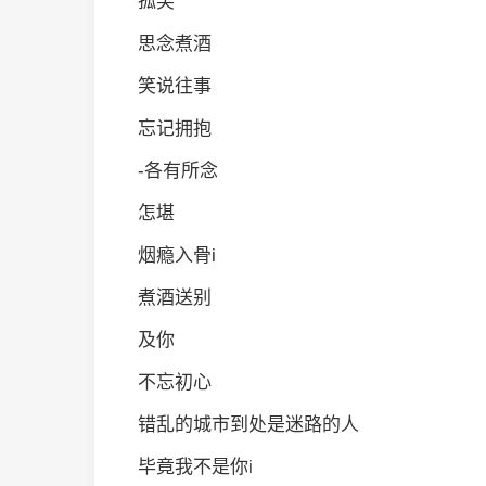
孤笑
思念煮酒
笑说往事
忘记拥抱
-各有所念
怎堪
烟瘾入骨i
煮酒送别
及你
不忘初心
错乱的城市到处是迷路的人
毕竟我不是你i