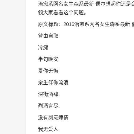
治愈系网名女生森系最新 偶尔想起你还是
领大家看看这个问题。
原文标题：2016治愈系网名女生森系最新
咎由自取
冷痴
半句晚安
爱你无悔
余生伴你流浪
深街酒肆.
烈酒言尽.
没有刻意煽情
我无爱人