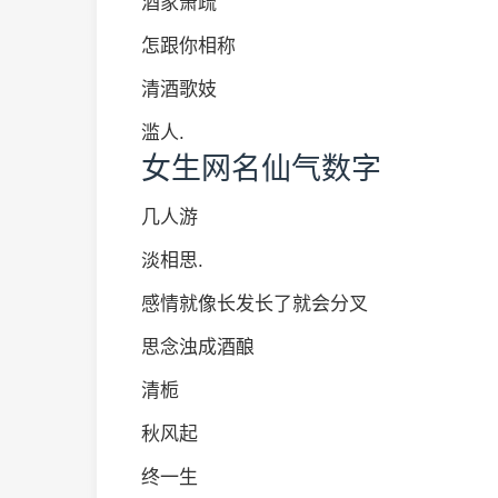
酒家萧疏
怎跟你相称
清酒歌妓
滥人.
女生网名仙气数字
几人游
淡相思.
感情就像长发长了就会分叉
思念浊成酒酿
清栀
秋风起
终一生