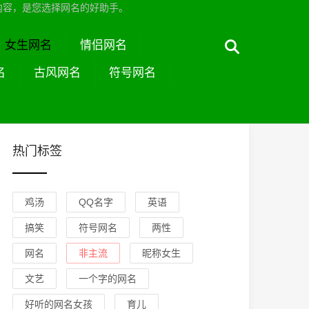
内容，是您选择网名的好助手。
女生网名
情侣网名
名
古风网名
符号网名
热门标签
鸡汤
QQ名字
英语
搞笑
符号网名
两性
网名
非主流
昵称女生
文艺
一个字的网名
好听的网名女孩
育儿