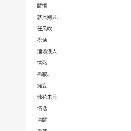
醒悟
就此别过.
任风吹
搭话
酒场浪人
情殇
孤寂。
痴妄
烛花未剪
情话
清醒