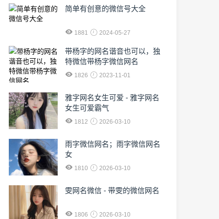
简单有创意的微信号大全
1881
2024-05-27
​带杨字的网名谐音也可以，独
特微信带杨字微信网名
1826
2023-11-01
雅字网名女生可爱 - 雅字网名
女生可爱霸气
1812
2026-03-10
雨字微信网名；雨字微信网名
女
1810
2026-03-10
雯网名微信 - 带雯的微信网名
1806
2026-03-10