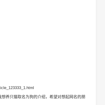
icle_123333_1.html
我想养只猫取名为狗的介绍，希望对想起网名的朋