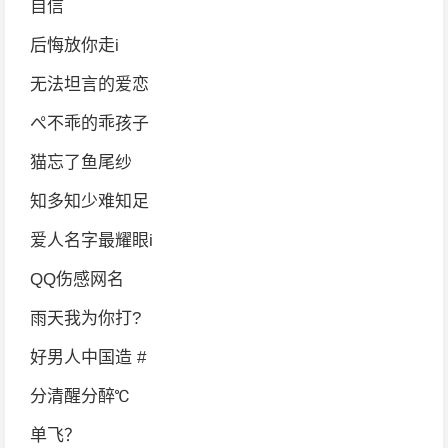
自信
后悔放你走i
无法坦言的爱恋
ぺ不乖的乖孩子
猫忘了鱼尾纱
知多知少难知足
爱人名字最耀眼i
QQ伤感网名
雨天我为你打?
好男人中国造 #
分清醒分醉℃
单飞？