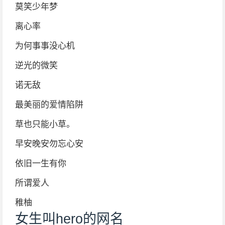
莫笑少年梦
离心率
为何事事没心机
逆光的微笑
诺无敌
最美丽的爱情陷阱
草也只能小草。
早安晚安勿忘心安
依旧一生有你
所谓爱人
稚柚
女生叫hero的网名