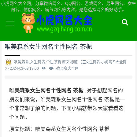
小虎网名大全网，分享微信网名、QQ网名、游戏网名、男生网名、女生
网名、情侣网名、霸气网名等内容，是您选择网名的好助手。
当前位置：
小虎网名大全网首页
>
女生网名
唯美森系女生网名个性网名 茶栀
唯美,森系,女生,网名,个性,茶栀,原文,标题,
女生网名-小虎网名大全网
2024-03-08 18:00
小虎网名大全网
唯美森系女生网名个性网名 茶栀
,对于想起网名的
朋友们来说，唯美森系女生网名个性网名 茶栀是一
个非常想了解的问题，下面小编就带领大家看看这
个问题。
原文标题：唯美森系女生网名个性网名 茶栀