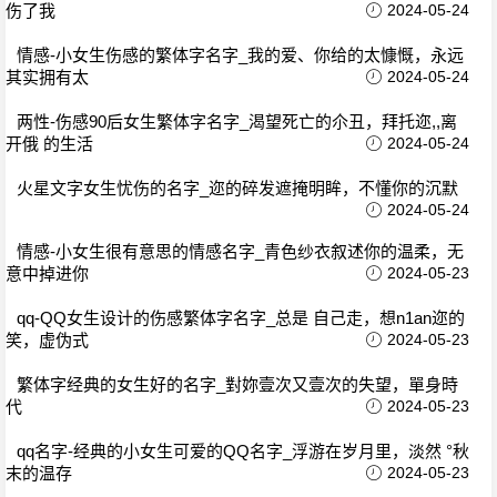
伤了我
2024-05-24
情感-小女生伤感的繁体字名字_我的爱、你给的太慷慨，永远
其实拥有太
2024-05-24
两性-伤感90后女生繁体字名字_渴望死亡的尒丑，拜托迩,,离
开俄 的生活
2024-05-24
火星文字女生忧伤的名字_迩的碎发遮掩明眸，不懂你的沉默
2024-05-24
情感-小女生很有意思的情感名字_青色纱衣叙述你的温柔，无
意中掉进你
2024-05-23
qq-QQ女生设计的伤感繁体字名字_总是 自己走，想n1an迩的
笑，虚伪式
2024-05-23
繁体字经典的女生好的名字_對妳壹次又壹次的失望，單身時
代
2024-05-23
qq名字-经典的小女生可爱的QQ名字_浮游在岁月里，淡然 °秋
末的温存
2024-05-23