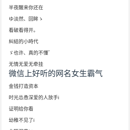
半夜醒来你还在
ゆ淡然、回眸ゝ
看破看得开。
糾結的小時代
ゞ也许、真的不懂゛
无情无爱无牵挂
微信上好听的网名女生霸气
金钱打造资本
时光怂恿深爱的人放手i
证明给你看
幼稚不见了i