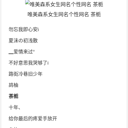
唯美森系女生网名个性网名 茶栀
勿忘我即心安i
夏沫の初浅散
▁爱情来过°
不好意思我哭够了i
路街冷巷旧少年
鸪柚
茶栀
十年、
给你最后的疼爱手放开