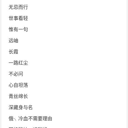
无忌而行
世事看轻
惟有一句
远岫
长霞
一路红尘
不必问
心自坦荡
青丝绵长
深藏身与名
俄╮冷血不需要理由