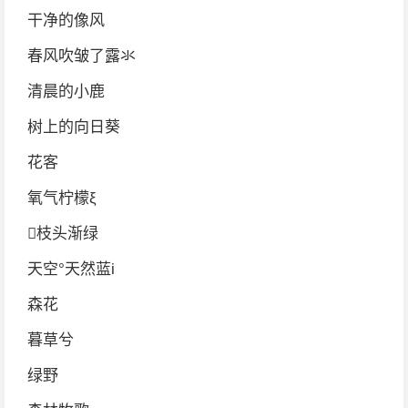
干净的像风
春风吹皱了露氺
清晨的小鹿
树上的向日葵
花客
氧气柠檬ξ
枝头渐绿
天空°天然蓝i
森花
暮草兮
绿野