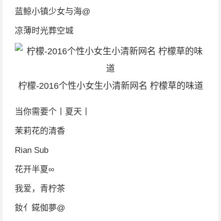
蓝鲸小镇少女与海@
凉薄时光葬空城
柠檬-2016个性小女生小清新网名 柠檬草的味道
当你需要个丨夏天丨
茉莉花的清香
Rian Sub
花开半夏∞
我爱，青柠茶
釹亻錵侞夢@