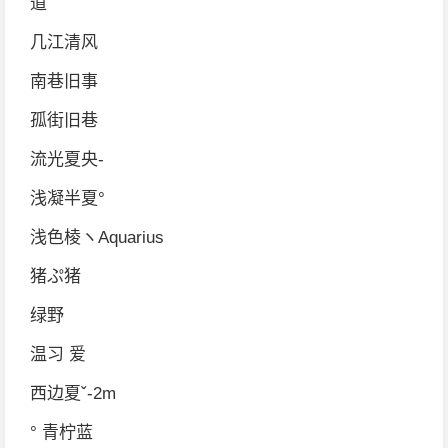
道
几江清风
南巷旧事
孤街旧巷
流光夏央-
浅凝半夏°
浅色棱ヽAquarius
猪ぷ猪
绿野
温习 爱
西边夏ˇ-2m
° 青柠蓝