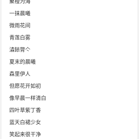
聚橙为海
一抹晨曦
微雨花间
青莲白雾
潹銥膂亽
夏末的晨曦
森里伊人
但愿花开如初
像早晨一样清白
四叶草紫丁香
蓝天白裙少女
笑起来很干净