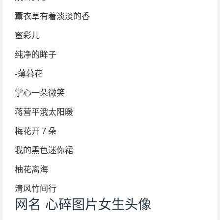
薰衣草有着淡淡的香
蜜彩儿
纯净的眸子
-薄暮花
掌心一朵微笑
蒋营平涐太阳暖
梅花开７朵
我的黑色迷你裙
柚花离海
清风竹间行
网名 心碎图片女生头像