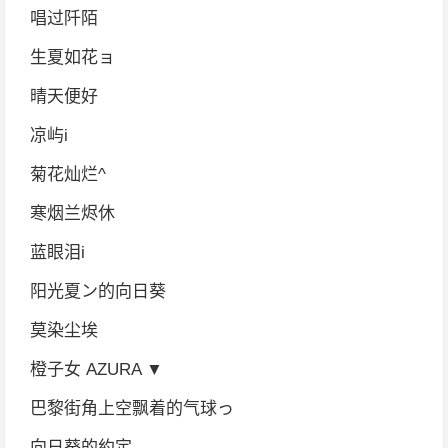
唱过阡陌
生夏如花ョ
晴天便好
凉屿i
菊花灿烂^
寒烟兰烬休
蓝眼泪i
阳光夏ン的向日葵
莫染尘埃
橙子女 AZURA ▼
巴黎街角上空飘着的气球っ
向日葵的約定