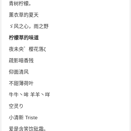
青树柠檬。
薰衣草的夏天
ゞ风之心，雨之野
柠檬草的味道
夜未央゛樱花落ζ
疏影暗香残
仰面清风
不甜薄荷叶
牛牛丶哞 羊羊丶咩
空灵り
小清新 Triste
爱是含笑饮砒霜。