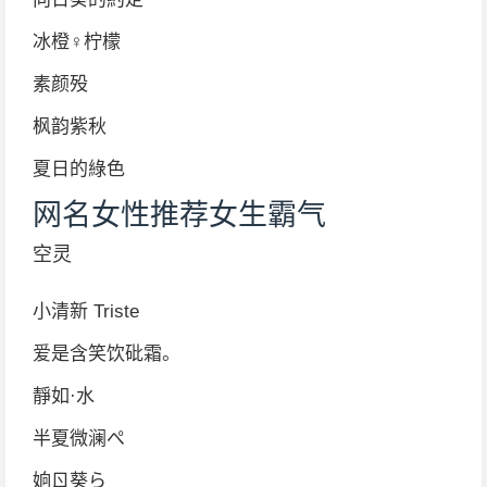
冰橙♀柠檬
素颜殁
枫韵紫秋
夏日的綠色
网名女性推荐女生霸气
空灵
小清新 Triste
爱是含笑饮砒霜。
靜如·水
半夏微澜ぺ
姠ㄖ葵ら