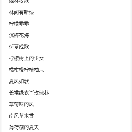
森林牧歌
林间有新绿
柠檬乖乖
沉醉花海
衍夏成歌
柠檬树上的少女
橘柑橙柠桔柚灬
夏风如歌
长裙绿衣︶玫瑰巷
草莓味的风
南风草木香
薄荷糖的夏天