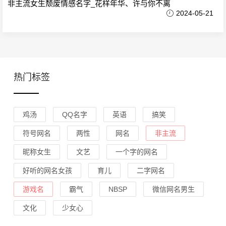
非主流女生颓废情感名字_花样年华、许与你不离
2024-05-21
热门标签
鸡汤
QQ名字
英语
搞笑
符号网名
两性
网名
非主流
昵称女生
文艺
一个字的网名
好听的网名女孩
育儿
二字网名
游戏名
霸气
NBSP
微信网名男生
文化
少女心