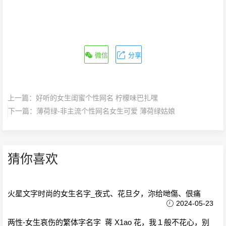
微信
分享
上一篇：
好听的女生闺蜜个性网名 柠檬味巴扎嘿
下一篇：
薄荷绿-非主流个性网名女生可爱 薄荷绿姑娘
猜你喜欢
火星文字时尚的女生名字_夜式、花旦夕，沵给哋傷、佷痛
2024-05-23
两性-女生哀伤的繁体字名字_蒋 X1ao 花，我１般不花心，别