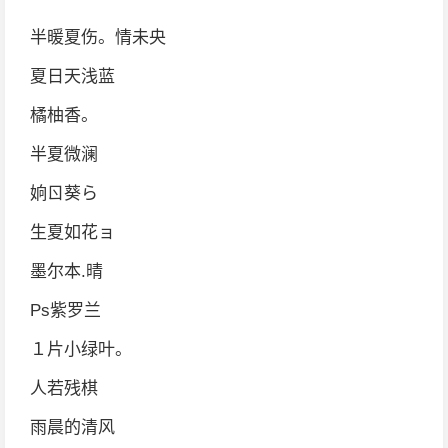
半暖夏伤。情未央
夏日天浅蓝
橘柚香。
半夏微澜
姠ㄖ葵ら
生夏如花ョ
墨尔本.晴
Ps紫罗兰
１片小绿叶。
人若残棋
雨晨的清风