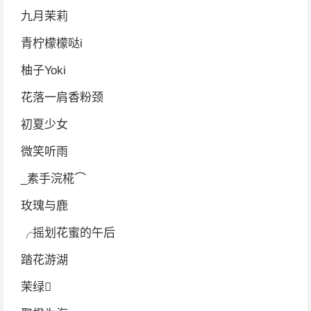
九月茉莉
青柠檬檬哒i
柚子Yoki
花落一肩香粉颈
初夏少女
微笑听雨
_素手浣椛⌒
玫瑰与鹿
╭摇划花蜜的午后
踏花游湖
茉绿