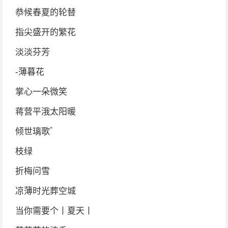
恭候春夏的轮替
指尖盛开的繁花
淡淡芬芳
-薄暮花
掌心一朵微笑
蒋营平涐太阳暖
倾世璃歌゛
枝绿
折梅问雪
凉薄时光葬空城
当你需要个丨夏天丨