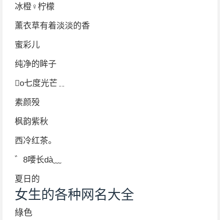
冰橙♀柠檬
薰衣草有着淡淡的香
蜜彩儿
纯净的眸子
o七度光芒﹎
素颜殁
枫韵紫秋
西冷红茶。
゛8喓长dà﹏
夏日的
女生的各种网名大全
綠色