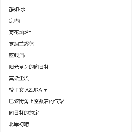
靜如·水
凉屿i
菊花灿烂^
寒烟兰烬休
蓝眼泪i
阳光夏ン的向日葵
莫染尘埃
橙子女 AZURA ▼
巴黎街角上空飘着的气球
向日葵的約定
北岸初晴