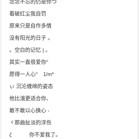
念念不忘的仍是你つ
看破红尘我自罚
原来只是自作多情
没有阳光的日子 。
。空白的记忆 | 。
其实一直很爱你°
愿得一人心° 1/m*
ぃ 沉沦缠绵的姿态
他比涐更适合你、
敢不敢以心换心 -
ヾ那曲扯淡的浮伤
ζ 你不爱我了。