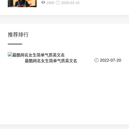
1800
2026-03-10
推荐排行
2022-07-20
最酷网名女生简单气质英文名