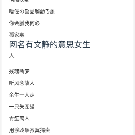
噌俓の誓誩觸動ㄋ誰
你会腻我何必
孤家寡
网名有文静的意思女生
人
残魂断梦
听风念故人
余生一人走
一只失宠猫
青笙离人
用淚聆聽寂寞獨奏