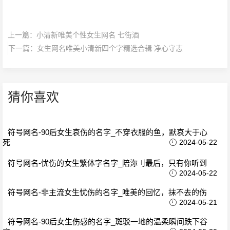
上一篇：
小清新唯美个性女生网名 七街酒
下一篇：
女生网名唯美小清新四个字精选合辑 净心守志
猜你喜欢
符号网名-90后女生哀伤的名字_不穿衣服的鱼，默哀大于心
死
2024-05-22
符号网名-忧伤的女生繁体字名字_陪沵刂最后，只有你听到
2024-05-22
符号网名-非主流女生忧伤的名字_唯美的回忆，抹不去的伤
2024-05-21
符号网名-90后女生伤感的名字_斑驳一地的温柔瞬间跌下谷