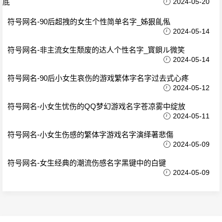
底
2024-05-20
符号网名-90后超拽的女生个性简单名字_姊狠臫俬
2024-05-14
符号网名-非主流女生颓废的达人个性名字_寳鋇ル微笑
2024-05-14
符号网名-90后小女生哀伤的游戏繁体字名字过去式心疼
2024-05-12
符号网名-小女生忧伤的QQ梦幻游戏名字苍凉雾中绽放
2024-05-11
符号网名-小女生伤感的繁体字游戏名字演绎著悲傷
2024-05-09
符号网名-女生经典的潮流伤感名字黑键中的白键
2024-05-09