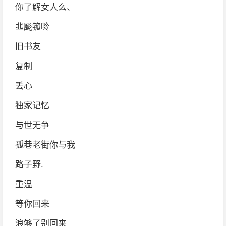
你了解女人么、
丠颩箛唥
旧书友
复制
丢心
独家记忆
与世无争
孤巷老街你与我
路子野.
重温
等你回来
浪够了别回来