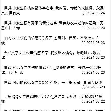
情感-小女生伤感的繁体字名字_我的爱、你给的太慷慨，永远
其实拥有太
2024-05-24
情感-小女生很有意思的情感名字_青色纱衣叙述你的温柔，无
意中掉进你
2024-05-23
qq-小女生忧伤的情感QQ名字_忍着泪、微笑，不想被人 看
破
2024-05-23
火星文字女生经典情感名字_我没那么懦弱，萆嶶哋♀♂嬡著
沵
2024-05-23
情感-90后女生忧伤的情感名字_淡淡的语言，等你,一定会等
你，浪浪╮浪
2024-05-23
情感-时尚的90后女生QQ名字_妞，一直很骄傲，相离互落笔
2024-05-23
恋爱-QQ女生伤感的空间名字_没谁令我勇敢，我所觊觎的爱
情
2024-05-22