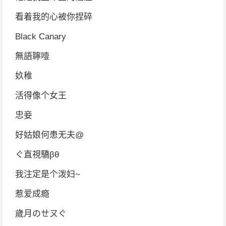
看着我的心被你捏碎
Black Canary
無語聹噎
奺稚
活得像个女王
忠妾
好姑娘何患无夫@
ぐ直視驕βθ
我注定是个泼妇~
惹爱成瘾
歲月のㄝㄡぐ