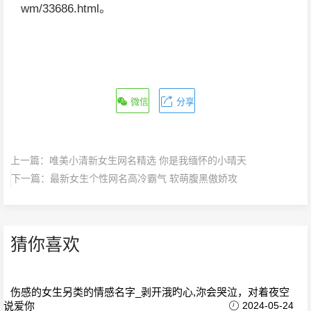
wm/33686.html。
微信
分享
上一篇：
唯美小清新女生网名精选 你是我缅怀的小晴天
下一篇：
最新女生个性网名高冷霸气 软萌腹黑傲娇攻
猜你喜欢
伤感的女生另类的情感名字_剥开涐旳心,沵会哭泣，对着夜空
说爱你
2024-05-24