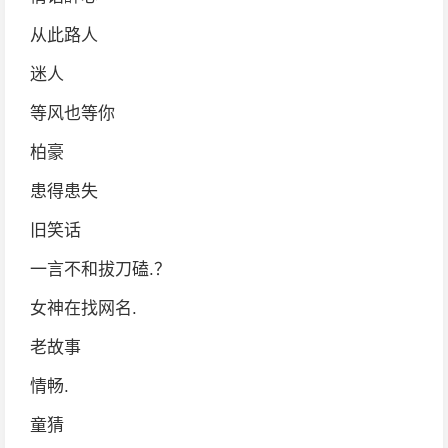
从此路人
迷人
等风也等你
柏豪
患得患失
旧笑话
一言不和拔刀磕.？
女神在找网名.
老故事
情畅.
童猜