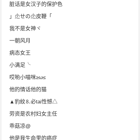
脏话是女汉子的保护色
」尐ㄝの尐皮鞭「
我不是女神ヾ
一朝风月
病态女王
小满足╰
哎喲小喵咪≥ω≤
他的情话他的猫
▲豹紋⒏必tai性憾△
劳资是农村妇女主任
乖菇凉@
他是我生命里的癌症