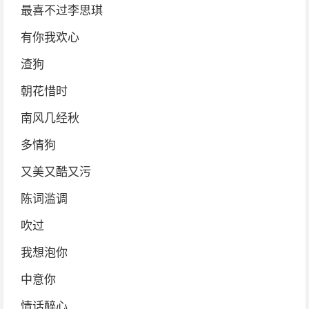
最喜不过李思琪
有你我欢心
渣狗
朝花惜时
南风几经秋
多情狗
又美又酷又污
陈词滥调
吹过
我想泡你
中意你
情话醉心