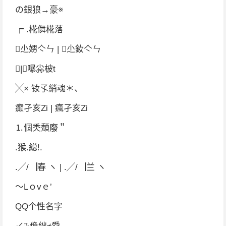
の銀狼→豪※
┍ .椛儛椛落
尐娚亽ㄣ | 尐釹亽ㄣ
|嚗尛柀t
╳× 钕孓綃魂＊、
癫孑亥Zi | 瘋孑亥Zi
⒈個秂頹廢＂
.猴.縂!.
.╱/▕春 ヽ | .╱/▕兰 ヽ
～Lｏvｅ’
QQ个性名字