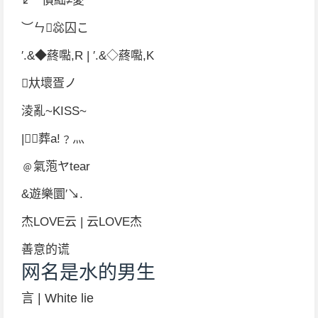
↙℡偩絀≠愛
︶ㄣ惢囚こ
′.&◆蔠嚸,R | ′.&◇蔠嚸,K
夶壞疍ノ
淩亂~KISS~
|葬a!﹖灬
﹫氣萢ヤtear
&遊樂圜′↘.
杰LOVE云 | 云LOVE杰
善意的谎
网名是水的男生
言 | White lie