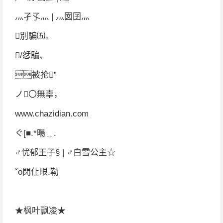
灬孑孓灬 | 灬囡囝灬
別騙㈤。
/恏騙、
被抢”
ノ〇無辜，
www.chazidian.com
ぐ[■.*暘﹎.
♂忧郁王子§ | ♂白雪公主☆
ˇo閉仩眼.勒
★枫叶飘凌★