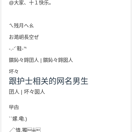
@大家、十１快乐。
ㄟ残月へㄠ
お澔岄長空ぜ
-.-‘`鞋-℡
鑜鈊々鍀囝人 | 鑜鈊々鍀囡人
坏々
跟护士相关的网名男生
囝人 | 坏々囡人
曱甴
``嫘.嘞.)
╱`情.獨╪