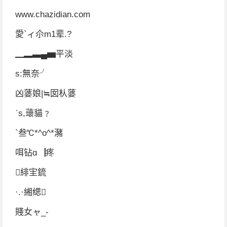
www.chazidian.com
愛`ィ尒m1辈.?
▁▂▃▄▅平淡
s:無奈╯
凶蔢娘|≒囡朲蔢
ˊs,蘾貓﹖
`叁℃*^o^*瀦
咡钻ɑ▕疼
緋宔鋶
·.·緗缌
賤女ャ_-