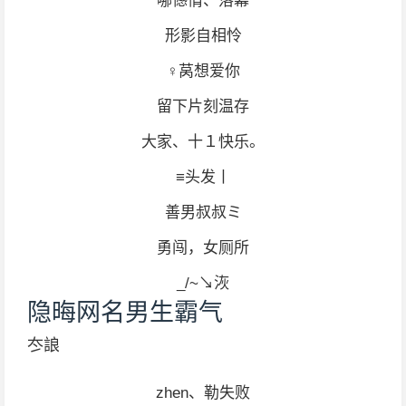
哪憾情、落幕
形影自相怜
♀莴想爱你
留下片刻温存
大家、十１快乐。
≡头发丨
善男叔叔ミ
勇闯，女厕所
_/~↘洃
隐晦网名男生霸气
冭誏
zhen、勒失败