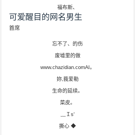
福布斯、
可爱醒目的网名男生
首席
忘不了、的伤
废墟里的做
www.chazidian.comAI。
妳,莪爱勒
生命的延续。
菜皮。
﹏Ｉs’
撕心 ◆