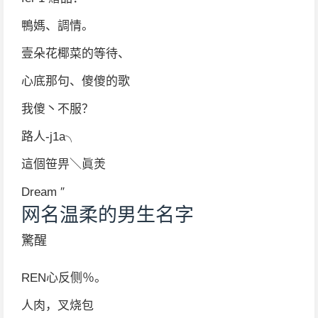
鴨媽、調情。
壹朵花椰菜的等待、
心底那句、傻傻的歌
我傻丶不服？
路人-j1a╮
這個笹畀＼眞羙
Dream ″
网名温柔的男生名字
驚醒
REN心反侧％。
人肉，叉烧包