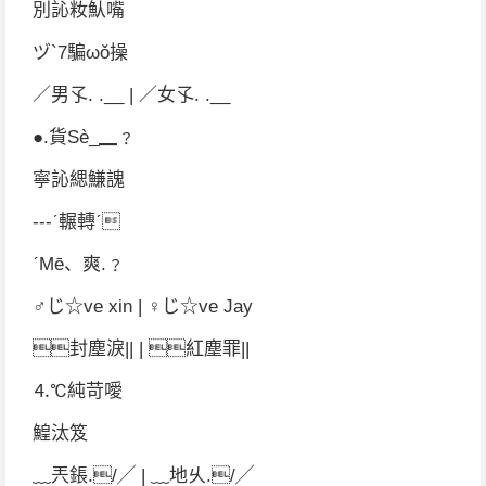
別訫籹魜嘴
ヅ`7騙ωǒ操
／男孓. .__ | ／女孓. .__
●.貨Sè_▁﹖
寧訫緦鰜謉
---ˊ輾轉ˊ
ˊMē、爽.﹖
♂じ☆ve xin | ♀じ☆ve Jay
封塵淚|| | 紅塵罪||
⒋℃純苛噯
鰉汰笈
﹏兲鋹./╱ | ﹏地乆./╱