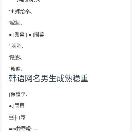
︶ㄣ哓苛嗳.秀
‘＊嫁给尒、
‘嫁妝、
●.|謝幕 | ●.|閇幕
‘ 胭脂、
‘陰影、
¨籹傭、
韩语网名男生成熟稳重
{保護亇、
●.|閇幕
╪ (簬
═∞葬罪噯·—