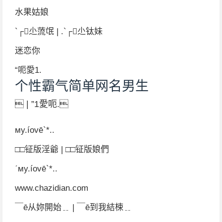
水果姑娘
`┌尐蓅氓 | .`┌尐钛妹
迷恋你
“呃愛1.
个性霸气简单网名男生
 | ”1愛呃.
мy.íovē`*..
□□钲版淫爺 | □□钲版娘們
ˊмy.íovē`*..
www.chazidian.com
￣ē从妳開始﹎ | ￣ē到我結梀﹎