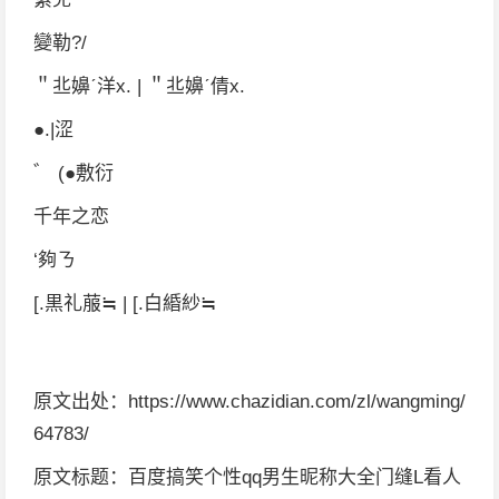
變勒?/
＂丠嬶ˊ洋x. | ＂丠嬶ˊ倩x.
●.|涩
゛ (●敷衍
千年之恋
‘夠ㄋ
[.黒礼菔≒ | [.白緍紗≒
原文出处：https://www.chazidian.com/zl/wangming/
64783/
原文标题：百度搞笑个性qq男生昵称大全门缝L看人