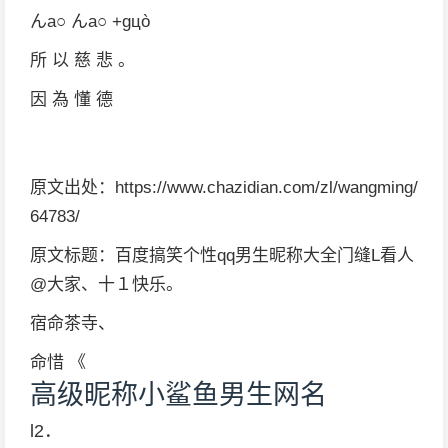
んа○ んа○ +ɡцò
所 以 慈 悲 。
因 為 懂 德
原文出处：https://www.chazidian.com/zl/wangming/
64783/
原文标题：百度搞笑个性qq男生昵称大全门缝L看人
@大家、十１快乐。
宿命茶寺、
命惜 《
高级昵称小鲨鱼男生网名
l2．