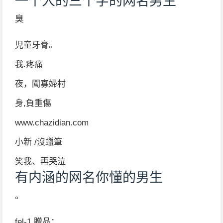
一个人的三个字的网名男生
臭
児童牙膏。
我.疼痛
夜，闖寡婦村
身,負重傷
www.chazidian.com
小新 /沒蠟筆
笑我、再哭泣
有内涵的网名你懂的男生
。
fel-1 贈品：