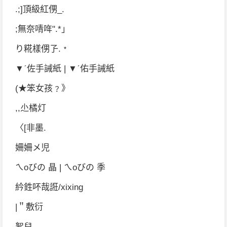
.;]頂級紅侽_.
;無奈啨哖".*」
り糀樣侽孒.﹡
▼ˊ佐手誡紙 | ▼ˊ佑手誡紙
(★笨女孩﹖》
,,尐橘灯
〈[非墨.
姍姍メ児
ㄟoびの 晶 | ㄟoびの 季
紟鉎吥哉誑/xixing
|＂敷衍
絮兒