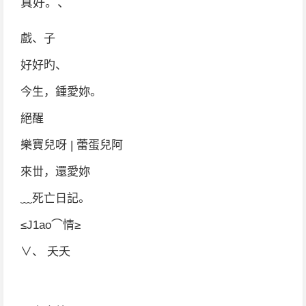
真好。、
戲、子
好好旳、
今生，鍾愛妳。
絕醒
樂寶兒呀 | 蕾蛋兒阿
來丗，還愛妳
﹏死亡日記。
≤J1ao⌒情≥
∨、 夭夭