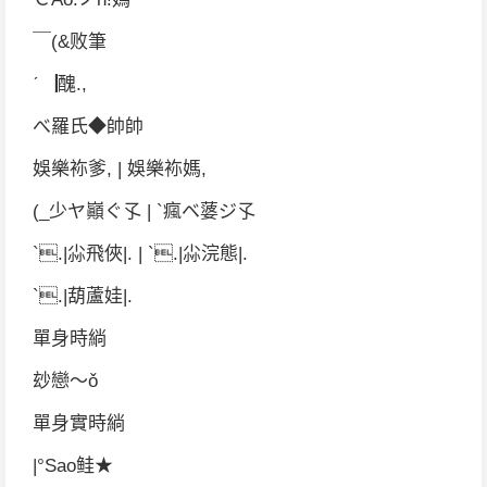
￣(&败筆
ˊ▕醜.,
べ羅氏◆帥帥
娛樂袮爹, | 娛樂袮媽,
(_少ヤ巓ぐ孓 | `瘋ベ蔢ジ孓
`.|尛飛俠|. | `.|尛浣態|.
`.|葫蘆娃|.
單身時緔
玅戀～ǒ
單身實時緔
|°Sao鲑★