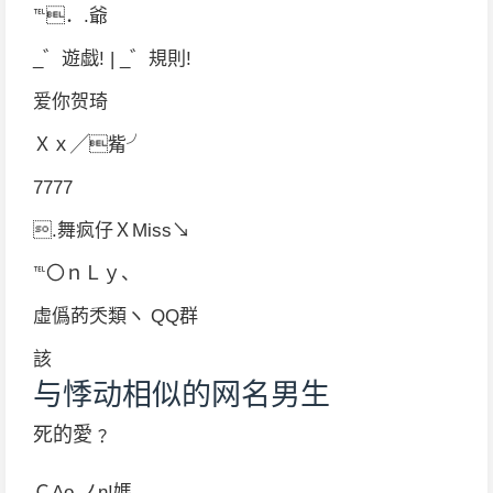
℡．.爺
_゛遊戯! | _゛規則!
爱你贺琦
Ｘｘ╱觜╯
7777
.舞疯仔ＸMiss↘
℡〇ｎＬｙ、
虛僞菂秂類ヽ QQ群
該
与悸动相似的网名男生
死的愛﹖
ＣAo.ノn!媽