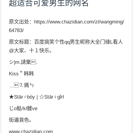
超适合可爱男生的网名
原文出处：https://www.chazidian.com/zl/wangming/
64783/
原文标题：百度搞笑个性qq男生昵称大全门缝L看人
@大家、十１快乐。
シ|m.讉棄.
Kiss＂韩韩
﹎⒎媽ㄣ
★Stār♂bòy | ☆Stār♀gǐrl
じo骷/kl髅ve
街邉貨色。
www.chazidian.com