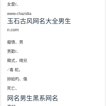
女愛/、
www.chazidia
玉石古风网名大全男生
n.com
癡情、男
男歡/、
韓式，晴兒
-‘毒 蛇。
妳給旳、傷
死亡、
网名男生黑系网名