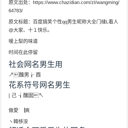
原文出处：https://www.chazidian.com/zl/wangming/
64783/
原文标题：百度搞笑个性qq男生昵称大全门缝L看人
@大家、十１快乐。
嗳上梨的味道
时间在此停留
社会网名男生用
↗醜男┟ 酉
花系符号网名男生
| 己 ┧醜囡↖
做愛ˊ▕爽
ヽ韓栘洝