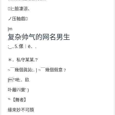
辷臉凄涼、
ノ压軸戲
|m
复杂帅气的网名男生
;_..⒌傫︱ē．.
＊．私守某某.?
~￣幾個眞訫;. | ~￣幾個假意﹖
|°哋;．镹
卟蘺㈧棄’ )
℡【舞者】
緣來妙不可顔