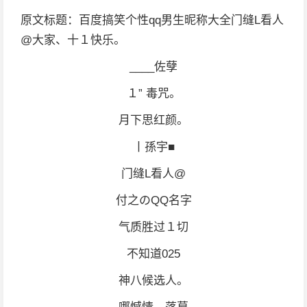
原文标题：百度搞笑个性qq男生昵称大全门缝L看人
@大家、十１快乐。
____佐孽
１” 毒咒。
月下思红颜。
丨孫宇■
门缝L看人@
付之のQQ名字
气质胜过１切
不知道025
神八候选人。