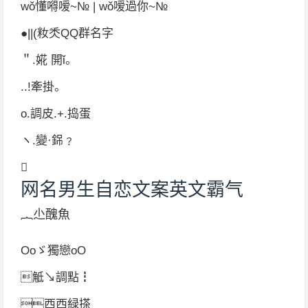
wǒ懂嘚嗳~№ | wǒ嗳過你~№
●||(籹秂QQ群名字
＂.婲 開ǐ。
..!牽掛。
o.調皮.+.捣蛋
ヽ.變·銱﹖

网名男生自恋文案英文霸气
︷尐醜魚
Оoゞ獨戀oО
觝↘調點┇
西西緑搽