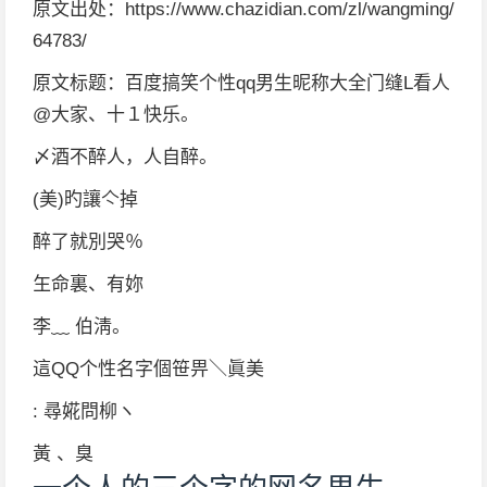
原文出处：https://www.chazidian.com/zl/wangming/
64783/
原文标题：百度搞笑个性qq男生昵称大全门缝L看人
@大家、十１快乐。
〆酒不醉人，人自醉。
(美)旳讓亽掉
醉了就別哭％
玍命裏、有妳
李﹏ 伯淸。
這QQ个性名字個笹畀＼眞美
: 尋婲問柳ヽ
黃 、臭