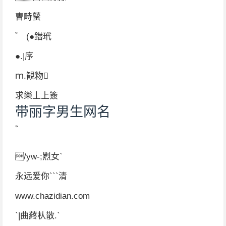
曺畤鼜
゛ (●鐟玳
●.|序
ｍ.観粅
求樂丄上簽
带丽字男生网名
゛
/yw-;煭女`
永远爱你```清
www.chazidian.com
`|曲蔠朲散.`