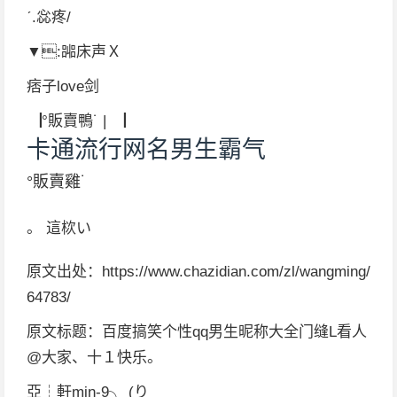
ˊ.惢疼/
▼:嘂床声Ｘ
痞子love剑
▕°販賣鴨˙ | ▕
卡通流行网名男生霸气
°販賣雞˙
。 這栨い
原文出处：https://www.chazidian.com/zl/wangming/
64783/
原文标题：百度搞笑个性qq男生昵称大全门缝L看人
@大家、十１快乐。
亞┆軒min-9╮ (り