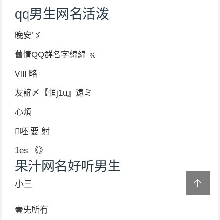
qq男生网名活泼
晚安’ゞ
舊情QQ群名字綿綿 ﹪
Ⅷ 略
友誼〆【恒j1u』遠ミ
心煩
呸 要 射
1es 《》
果汁网名好听男生
小三
壹兂所冇