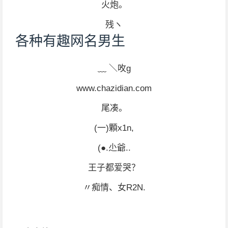
火炮。
残ヽ
各种有趣网名男生
﹏ ＼呚g
www.chazidian.com
尾凑。
(一)顆x1n,
(●.尐爺..
王子都爱哭？
〃痴情、女R2N.