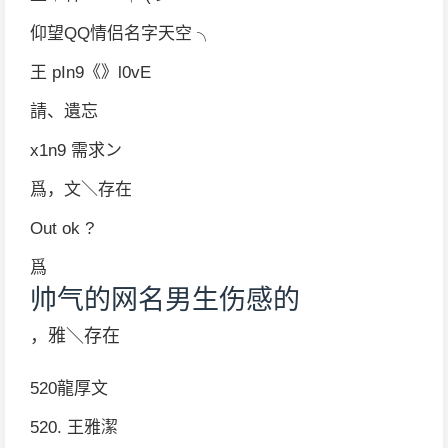
仰望QQ情侣名字天空 ╮
王 pIn9《》l0vE
請、遺忘
x1n9 需求ン
爲，文＼存在
Out ok ?
爲
帅气的网名男生伤感的
，雅＼存在
520龍厚文
520. 王雅潔