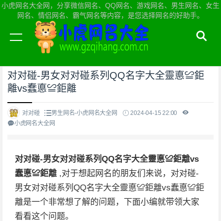
小虎网名大全网，分享微信网名、QQ网名、游戏网名、男生网名、女生
网名、情侣网名、霸气网名等内容，是您选择网名的好助手。
当前位置：
小虎网名大全网首页
>
男生网名
对对碰-男女对对碰系列QQ名字大全靈悳≌鉅
離vs蠢悳≌鉅離
对对碰
男生网名-小虎网名大全网
2024-04-15 22:00
小虎网名大全网
对对碰-男女对对碰系列QQ名字大全靈悳≌鉅離vs
蠢悳≌鉅離
,对于想起网名的朋友们来说，对对碰-
男女对对碰系列QQ名字大全靈悳≌鉅離vs蠢悳≌鉅
離是一个非常想了解的问题，下面小编就带领大家
看看这个问题。