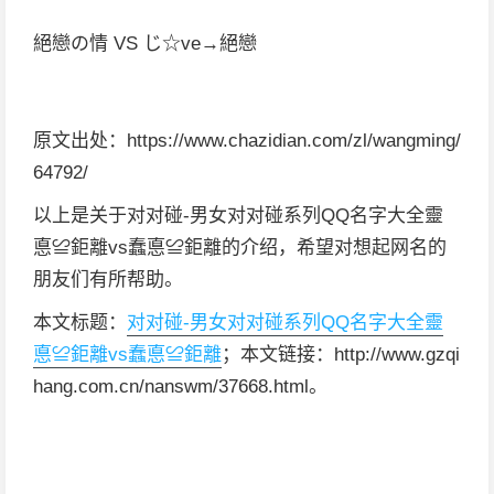
絕戀の情 VS じ☆ve→絕戀
原文出处：https://www.chazidian.com/zl/wangming/
64792/
以上是关于对对碰-男女对对碰系列QQ名字大全靈
悳≌鉅離vs蠢悳≌鉅離的介绍，希望对想起网名的
朋友们有所帮助。
本文标题：
对对碰-男女对对碰系列QQ名字大全靈
悳≌鉅離vs蠢悳≌鉅離
；本文链接：http://www.gzqi
hang.com.cn/nanswm/37668.html。