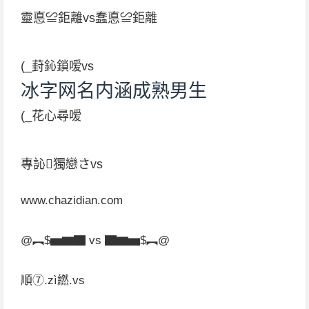
靈悳≌鉅離vs蠢悳≌鉅離
(_葑鈊鎖嗳vs
冰字网名内涵成熟男生
(_花心尋嗳
專訫獨戀さvs
www.chazidian.com
@︻$▅▆▇ vs ▇▆▅$︻@
順⑦.zì繎.vs