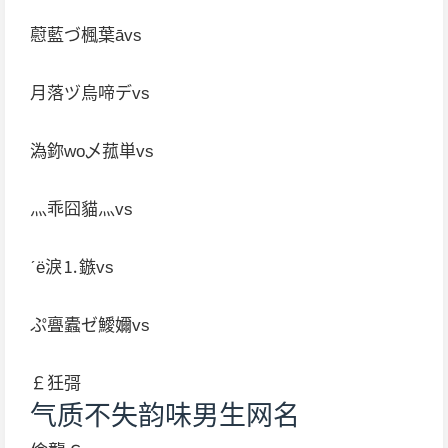
藯藍づ楓葉āvs
月落ヅ烏啼デvs
溈鉨wo乄菰単vs
灬乖囧貓灬vs
ˊё淚⒈鏃vs
ぷ亹蠹ゼ鱫嬭vs
￡狅彁
气质不失韵味男生网名