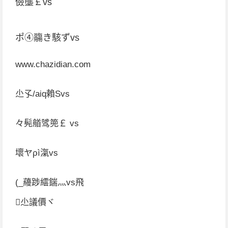
儉壟￡vs
ポ④鬺き駭ずvs
www.chazidian.com
尐孓/aiq賴Svs
々髡艏骘篼￡ vs
壞ヤρì滊vs
(_蘰踄繧鍴灬vs飛
尐議價ヾ