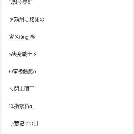
`.飘ぐ零ǒ`
ァ頦餶こ銘訫の
會ㄨiǎng 袮
≯喪身戰士ゞ
О簞裑鳜鏃o
乀閉丄眼﹋
⒑指緊筘ɑ﹎
╭莣记ㄚОㄩ