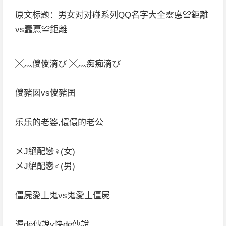
原文标题：男女对对碰系列QQ名字大全靈悳≌鉅離
vs蠢悳≌鉅離
╳灬儍儍滴ぴ ╳灬痴痴滴ぴ
儍豬囡vs儍豬囝
乐乐的老婆,儇儇的老公
メJ絕配戀♀(女)
メJ絕配戀♂(男)
僵屍愛丄鬼vs鬼愛丄僵屍
遲dē傳說v快dē傳說