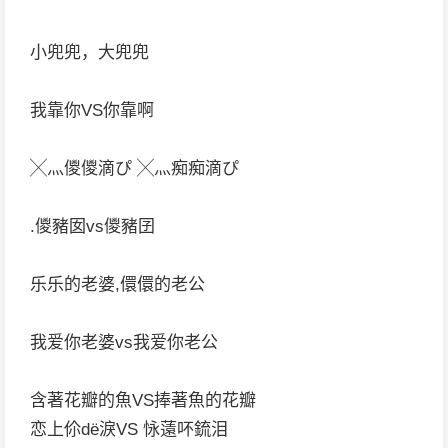
小兜兜，大兜兜
我靠你VS你靠啊
╳灬儍儍滴ぴ ╳灬痴痴滴ぴ
.儍豬囡vs儍豬囝
乐乐的老婆,儇儇的老公
我爱你老婆vs我爱你老公
含著花瓣的魚VS捧著魚的花瓣
恋上伱dё淚VS 怺薳吥鋶泪