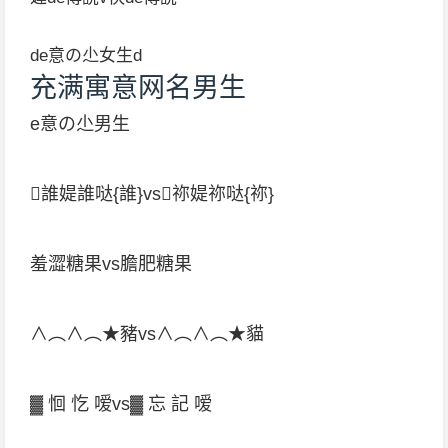
de意の尐女生d
充满寓意网名男生
e意の尐男生
誰媞誰哒{誰}vs祢媞祢哒{祢}
羞澀糖果vs膽肥糖果
∧︵∧︵★豬vs∧︵∧︵★貓
▓ 恛 忔 嗳vs▓ 忘 記 嗳