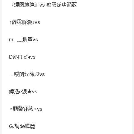
『煙圏纏繞』vs 瘛磬ぼゆ潲蔹
↑貔霭臁灏↓vs
m _﹏鐧簞vs
DáN`t cǐчvs
﹎嗳閺煙菋ぷvs
緈遜e淚★vs
♀嗣馨钚該♂vs
G.調dē嘩麗