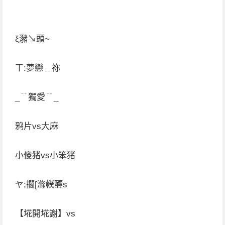
ξ瀦↘頭~
ㄒ:夢戀﹎祢
_﹊獨愛﹊_
鸦片vs大麻
小傻猪vs小笨猪
ヤ;擱[滌幞醰s
【埖開埖謝】vs