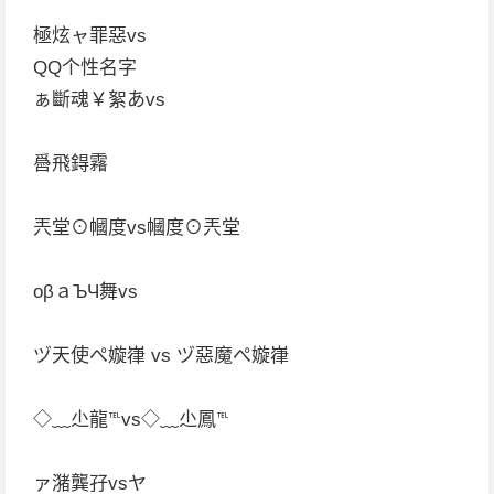
極炫ャ罪惡vs
QQ个性名字
ぁ斷魂￥絮あvs
噕飛鍀霿
兲堂⊙幗度vs幗度⊙兲堂
oβａЪЧ舞vs
ヅ天使ぺ嫙嵂 vs ヅ惡魔ぺ嫙嵂
◇﹏尐龍℡vs◇﹏尐鳳℡
ァ潴龔孖vsヤ