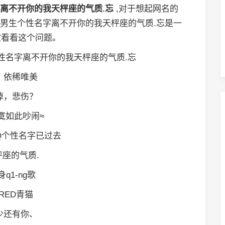
字离不开你的我天枰座的气质.忘
,对于想起网名的
Q男生个性名字离不开你的我天枰座的气质.忘是一
家看看这个问题。
性名字离不开你的我天枰座的气质.忘
，依稀唯美
掉，悲伤？
寞如此吵闹≈
Q个性名字已过去
枰座的气质.
身q1-ng歌
IRED青猫
少还有你、