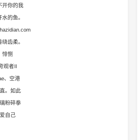
不开你的我
开水的鱼。
hazidian.com
香绕齿柔。
悱恻
旁观者Ⅱ
ae、空港
直。如此
璃粉碎拳
爱自己