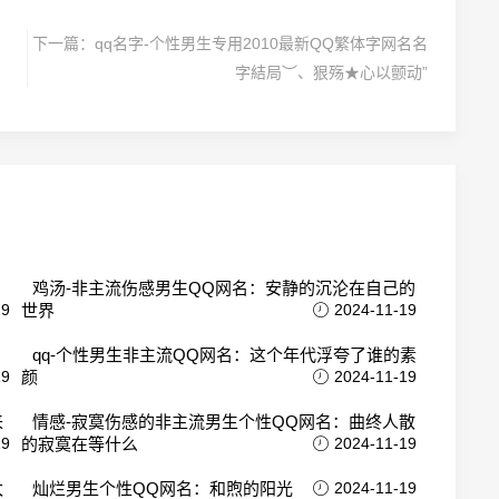
下一篇：
qq名字-个性男生专用2010最新QQ繁体字网名名
字結局︶、狠殇★心以颤动”
鸡汤-非主流伤感男生QQ网名：安静的沉沦在自己的
19
世界
2024-11-19
qq-个性男生非主流QQ网名：这个年代浮夸了谁的素
19
颜
2024-11-19
来
情感-寂寞伤感的非主流男生个性QQ网名：曲终人散
19
的寂寞在等什么
2024-11-19
太
灿烂男生个性QQ网名：和煦的阳光
2024-11-19