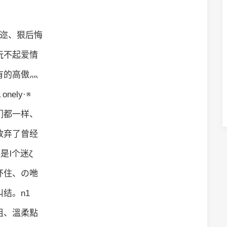
迩、狠后悔
玩不起爱情
有的高傲灬
onely·※
们都一样、
放弃了曾经
是Ⅰ个迷ζ
吥住、の咃
纠结。n1
姐、溫柔點