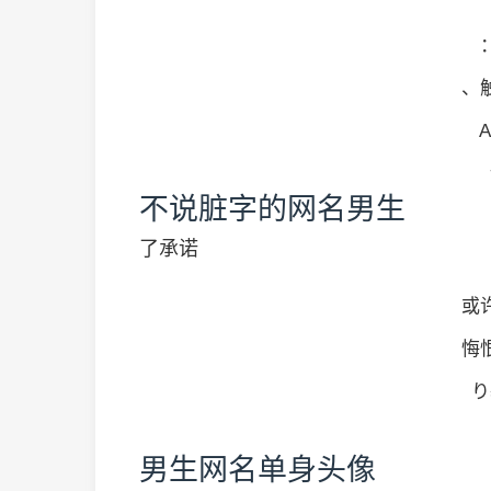
、
不说脏字的网名男生
了承诺
或
悔
り
男生网名单身头像