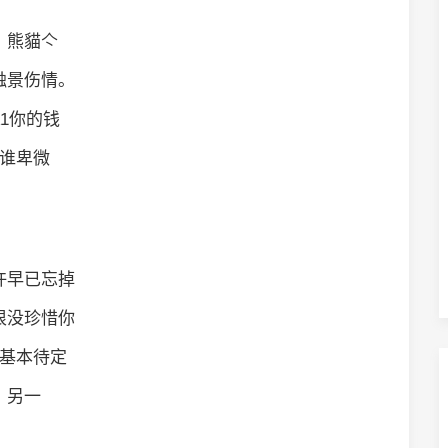
：熊貓亽
触景伤情。
A1你的钱
谁卑微
许早已忘掉
恨没珍惜你
基本待定
另一