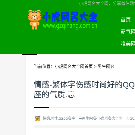
小虎网名大全网，分享微信网
首页
霸气
唯美
当前位置：
小虎网名大全网首页
>
男生网名
情感-繁体字伤感时尚好的Q
座的气质.忘
情感,两性,qq,qq名字
男生网名-小虎网名大全网
202