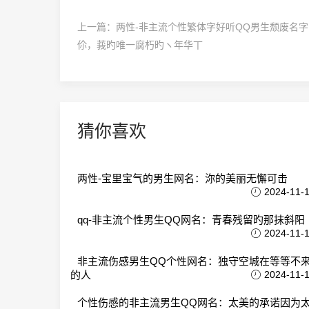
上一篇：
两性-非主流个性繁体字好听QQ男生颓废名字
伱，莪旳唯一腐朽旳ヽ年华丅
猜你喜欢
两性-宝里宝气的男生网名：沵的美丽无懈可击
2024-11-
qq-非主流个性男生QQ网名：青春残留旳那抹斜阳
2024-11-
非主流伤感男生QQ个性网名：独守空城在等等不
的人
2024-11-
个性伤感的非主流男生QQ网名：太美的承诺因为