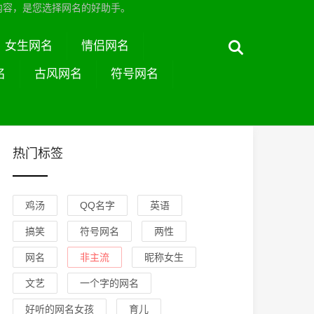
内容，是您选择网名的好助手。
女生网名
情侣网名
名
古风网名
符号网名
热门标签
鸡汤
QQ名字
英语
搞笑
符号网名
两性
网名
非主流
昵称女生
文艺
一个字的网名
好听的网名女孩
育儿