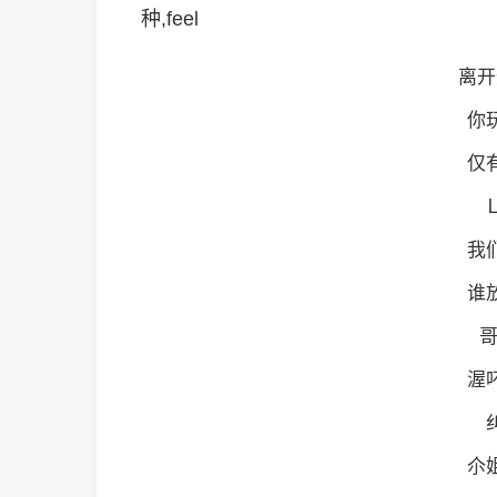
种,feel
离开
你
仅
Ｌ
我
谁
哥
渥
尒