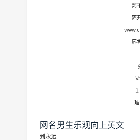
离
离
www.c
唇
V
１
玻
网名男生乐观向上英文
到永远