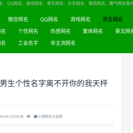
名、QQ网名、游戏网名、男生网名、女生网名、情侣网名、霸气网名等
微信网名
QQ网名
游戏网名
男生网名
网名
个性网名
伤感网名
繁体网名
英文网
网名
工会名字
非主流网名
Q男生个性名字离不开你的我天枰
4-04-15 09:30
小虎网名大全网