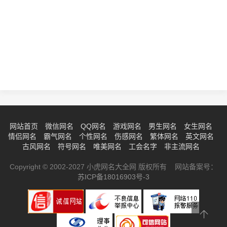
网站首页
微信网名
QQ网名
游戏网名
男生网名
女生网名
情侣网名
霸气网名
个性网名
伤感网名
繁体网名
英文网名
古风网名
符号网名
唯美网名
工会名字
非主流网名
Copyright © 2002-2027 小虎网名大全网 版权所有 网站备案号：
苏ICP备18016903号-3