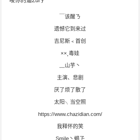
唆你的逼Zul∮
￣该醒ㄋ
遗憾它到来过
吉尼斯﹤首创
××¸毒娃
﹏山芋丶
主演、悲剧
厌了烦了散了
太阳╮当空照
https://www.chazidian.com/
我释怀的笑
Smile丶蝎孒