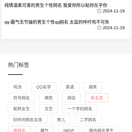
纯情温柔可爱的男生个性网名 我爱你所以粘你在乎你
2024-11-19
qq-霸气无节操的男生个性qq网名 太监的呼吁鸡不可失
2024-11-19
热门标签
鸡汤
QQ名字
英语
搞笑
符号网名
两性
网名
非主流
昵称女生
文艺
一个字的网名
好听的网名女孩
育儿
二字网名
游戏名
霸气
NBSP
微信网名男生