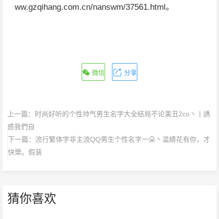
ww.gzqihang.com.cn/nanswm/37561.html。
微信
分享
上一篇：
时尚好听的个性帅气男生名字大全结局不论美丑2co丶丨誘
惑我們自
下一篇：
流行繁体字非主流QQ男生个性名字一朵丶滥綪花有你，才
快樂。假装
猜你喜欢