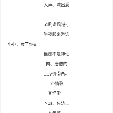
大声、喊出爱
n1旳避風港╮
半夜起来游泳
小心，费了你&
谁都不是神仙
肉、唐僧的
﹏身价②員。
‘尐情歌
其怪愛。
丶1s。佐边ニ