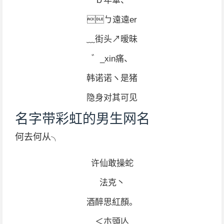
ｂ年華、
ㄅ遠遠er
﹏街头↗暧昧
゛_xin痛、
韩诺诺ヽ是猪
隐身对其可见
名字带彩虹的男生网名
何去何从╮
许仙敢操蛇
法克丶
酒醉思紅顏。
＜朩頭亾