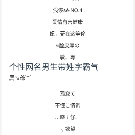
浅诙sè-NO.4
爱情有害健康
妞，哥在这等伱
&脸皮厚の
敏、專
个性网名男生带姓字霸气
属↘爺︶
孤寂て
不懂こ情调
…晓丿仔。
╮欲望