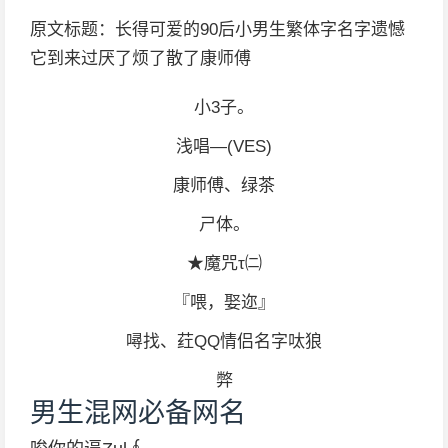
原文标题：长得可爱的90后小男生繁体字名字遗憾
它到来过厌了烦了散了康师傅
小3子。
浅唱—(VES)
康师傅、绿茶
ㄕ体。
★魔咒τ㈡
『喂，娶迩』
噚找、荭QQ情侣名字呔狼
弊
男生混网必备网名