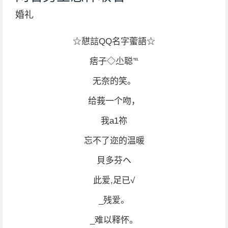
婚礼
☆憇誩QQ名字藌語☆
痞子◇尐聪℡
无奈的笑。
给莪一个吻，
我a1祢
忘不了迩的温暖
貝多芬ヘ
此爱,足已√
_残爱。
_难以释怀。