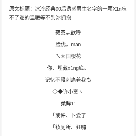
原文标题：冰冷经典90后诱惑男生名字的一颗X1n忘
不了迩的温暖等不到沵拥抱
寂寞灬歡呼
脸优。man
ㄟ天国樱花
你、埋藏x1ng底。
记忆不段刺痛着我も
◇◆许小寞ヽ
柔眸1”
「或许、卜爱了
「钕厕所、狂嗨