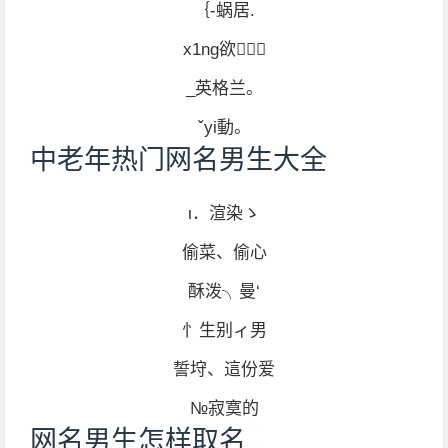
｛-蜗居.
x1ng欲╰╮
_英格兰。
ˇyi動。
中老年热门网名男生大全
ι．渲染ゝ
偷菜、偷心
酥泼╮曼‘
忄生别ィ男
誓垨、這份爱
№寂寞的
网名男生怎样取名