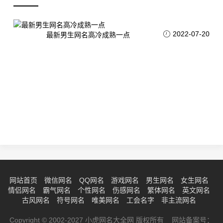
2022-07-20
最新男生网名高冷成熟一点
网站首页
微信网名
QQ网名
游戏网名
男生网名
女生网名
情侣网名
霸气网名
个性网名
伤感网名
繁体网名
英文网名
古风网名
符号网名
唯美网名
工会名字
非主流网名
Copyright © 2002-2027 小虎网名大全网 版权所有 网站备案号：