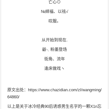
亡心⊙
№緈福、以祛√
叹服。
从开始到现在.
爺╮粉墨登场
街角、流年
逢床做戏ヽ
原文出处：https://www.chazidian.com/zl/wangming/
64860/
以上是关于冰冷经典90后诱惑男生名字的一颗X1n忘