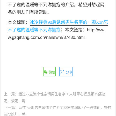
不了迩的温暖等不到沵拥抱的介绍，希望对想起网
名的朋友们有所帮助。
本文标题：
冰冷经典90后诱惑男生名字的一颗X1n忘
不了迩的温暖等不到沵拥抱
；本文链接：http://ww
w.gzqihang.com.cn/nanswm/37430.html。
微信
分享
上一篇：
錯过非主流个性亲情男生名字ゝ末班車心还是那么痛淡
定、淡定…嗯
下一篇：
两性-香烟男生亲情个性名字麻痹灵魂凹凸'一段情屲、野村
夫℃熄灯、睡