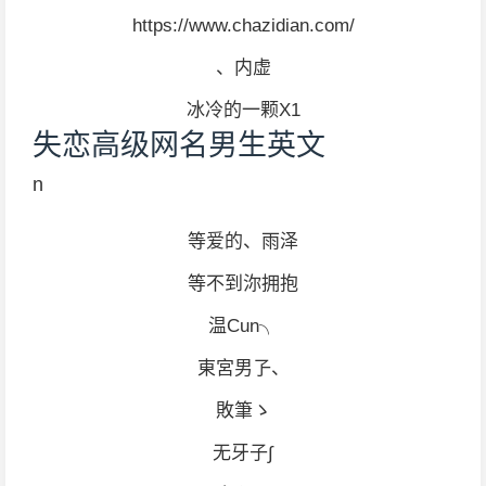
https://www.chazidian.com/
、内虚
冰冷的一颗X1
失恋高级网名男生英文
n
等爱的、雨泽
等不到沵拥抱
温Cun╮
東宮男孒、
敗筆ゝ
无牙子∫