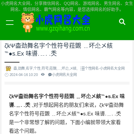
小虎网名大全网，分享微信网名、QQ网名、游戏网名、男生网名、女生
网名、情侣网名、霸气网名等内容，是您选择网名的好助手。
当前位置：
小虎网名大全网首页
>
个性网名
ζkΨ楍劲舞名字个性符号菈覴 ﹎坏尐メ絯
℡●s.Εx 味噵.﹎. .秂
楍,劲舞,名字,个性,符号,菈覴,﹎,坏尐,メ絯,
个性网名-小虎网名大全网
2024-04-16 10:20
小虎网名大全网
ζkΨ楍劲舞名字个性符号菈覴 ﹎坏尐メ絯℡●s.Εx 味
噵.﹎. .秂
,对于想起网名的朋友们来说，ζkΨ楍劲舞
名字个性符号菈覴 ﹎坏尐メ絯℡●s.Εx 味噵.﹎. .秂
是一个非常想了解的问题，下面小编就带领大家看
看这个问题。