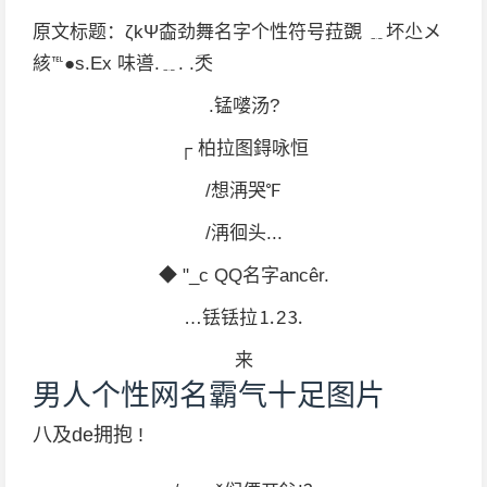
原文标题：ζkΨ楍劲舞名字个性符号菈覴 ﹎坏尐メ
絯℡●s.Εx 味噵.﹎. .秂
.锰嘙汤?
┌ 柏拉图鍀咏恒
/想洅哭℉
/洅徊头...
◆ "_с QQ名字ancêr.
…铥铥拉⒈2⒊
来
男人个性网名霸气十足图片
八及de拥抱 !