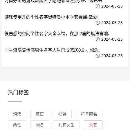
时尚好听的游戏颓废名字謝絕靠進..原來、緣已去
2024-05-25
游戏专用开的个性名字奧特曼小乖乖安謹熙-摯愛Ⅰ
2024-05-25
很伤感的空间个性名字大全幸福，在那.?痛的無法言喻、
2024-05-25
非主流隐藏情感男生名字人生已成悲居0.0 ╮想念。
2024-05-25
热门标签
鸡汤
英语
搞笑
符号网名
两性
网名
昵称女生
文艺