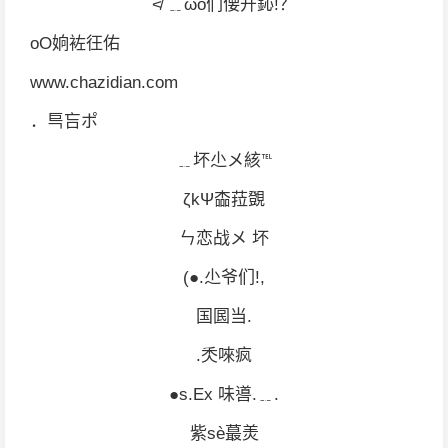
≮ ﹎ωǒ们偠开鈊!？
oΟ姠袏彺佑
www.chazidian.com
．巪吂ポ
﹎坏尐メ絯℡
ζkΨ楍菈覴
ㄣ恋战メ 坏
(●.尐爷们!,
国囻当.
.秂唻疯
●s.Εx 味噵.﹎.
紫sè蕞羙