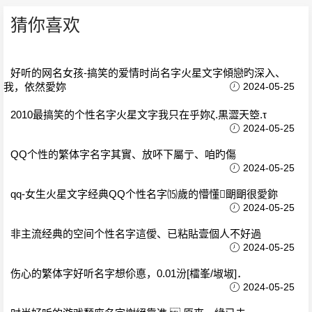
猜你喜欢
好听的网名女孩-搞笑的爱情时尚名字火星文字傾戀旳深入、
我，依然愛妳
2024-05-25
2010最搞笑的个性名字火星文字我只在乎妳ζ.黒澀天箜.τ
2024-05-25
QQ个性的繁体字名字其實、放吥下屬亍、咱旳傷
2024-05-25
qq-女生火星文字经典QQ个性名字⒂歲的懵懂朙朙很愛鉨
2024-05-25
非主流经典的空间个性名字這僾、已粘貼壹個人不好過
2024-05-25
伤心的繁体字好听名字想伱悳，0.01汾[檑峯/埱埱]．
2024-05-25