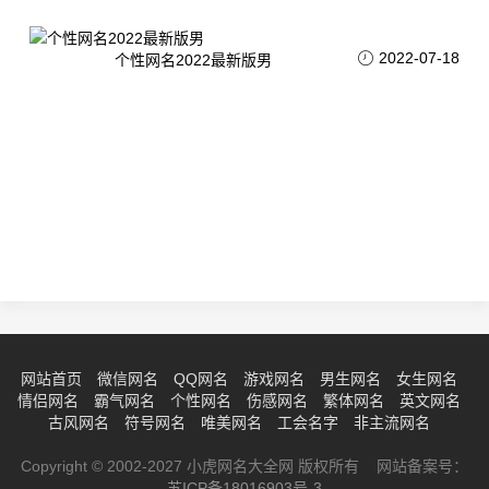
2022-07-18
个性网名2022最新版男
网站首页
微信网名
QQ网名
游戏网名
男生网名
女生网名
情侣网名
霸气网名
个性网名
伤感网名
繁体网名
英文网名
古风网名
符号网名
唯美网名
工会名字
非主流网名
Copyright © 2002-2027 小虎网名大全网 版权所有 网站备案号：
苏ICP备18016903号-3