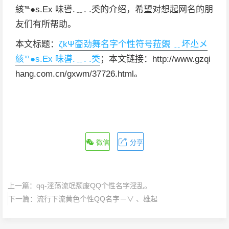
絯℡●s.Εx 味噵.﹎. .秂的介绍，希望对想起网名的朋
友们有所帮助。
本文标题：
ζkΨ楍劲舞名字个性符号菈覴 ﹎坏尐メ
絯℡●s.Εx 味噵.﹎. .秂
；本文链接：http://www.gzqi
hang.com.cn/gxwm/37726.html。
微信
分享
上一篇：
qq-淫荡流氓颓废QQ个性名字淫乱。
下一篇：
流行下流黄色个性QQ名字－∨ 、雄起