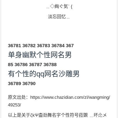
﹎◇綯ぐ気¨ {
淡忘回忆﹎
36781
36782
36783
36784
367
单身幽默个性网名男
85
36786
36787
36788
有个性的qq网名沙雕男
36789
36790
原文出处：https://www.chazidian.com/zl/wangming/
49253/
以上是关于ζkΨ楍劲舞名字个性符号菈覴 ﹎坏尐メ