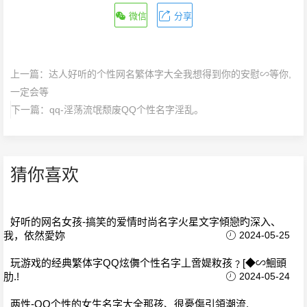
微信
分享
上一篇：
达人好听的个性网名繁体字大全我想得到你的安慰∽等你,
一定会等
下一篇：
qq-淫荡流氓颓废QQ个性名字淫乱。
猜你喜欢
好听的网名女孩-搞笑的爱情时尚名字火星文字傾戀旳深入、
我，依然愛妳
2024-05-25
玩游戏的经典繁体字QQ炫儛个性名字丄啻媞籹孩﹖[◆∽鮰頭
肋.!
2024-05-24
两性-QQ个性的女生名字大全那孩、很憂傷引領潮流,