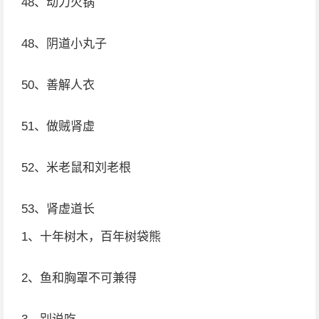
48、动力火锅
48、阴道小丸子
50、善解人衣
51、做贼肾虚
52、米老鼠和刘老根
53、肾虚道长
1、十年树木，百年树袋熊
2、鱼和胸罩不可兼得