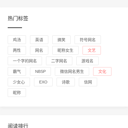
热门标签
鸡汤
英语
搞笑
符号网名
两性
网名
昵称女生
文艺
一个字的网名
二字网名
游戏名
霸气
NBSP
微信网名男生
文化
少女心
EXO
诗歌
信网
昵称
阅读排行