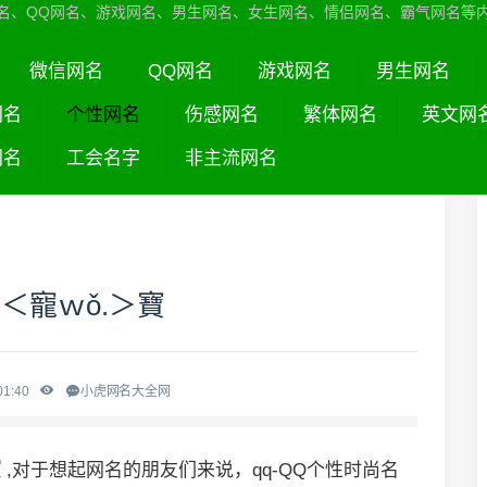
名、QQ网名、游戏网名、男生网名、女生网名、情侣网名、霸气网名等
微信网名
QQ网名
游戏网名
男生网名
网名
个性网名
伤感网名
繁体网名
英文网
网名
工会名字
非主流网名
＜寵ｗǒ.＞寶
01:40
小虎网名大全网
寶
,对于想起网名的朋友们来说，qq-QQ个性时尚名