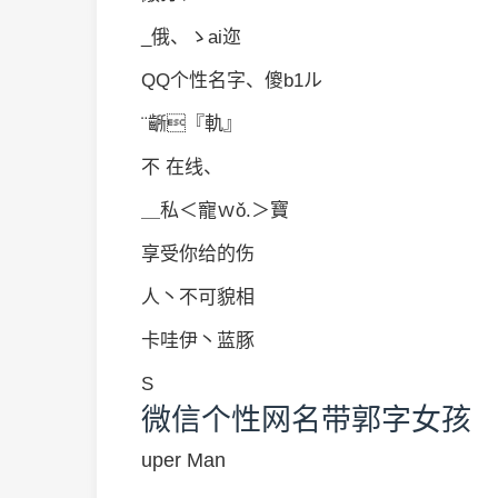
_俄、ゝai迩
QQ个性名字、傻b1ル
¨齭『軌』
不 在线、
＿私＜寵ｗǒ.＞寶
享受你给的伤
人丶不可貌相
卡哇伊丶蓝豚
S
微信个性网名带郭字女孩
uper Man