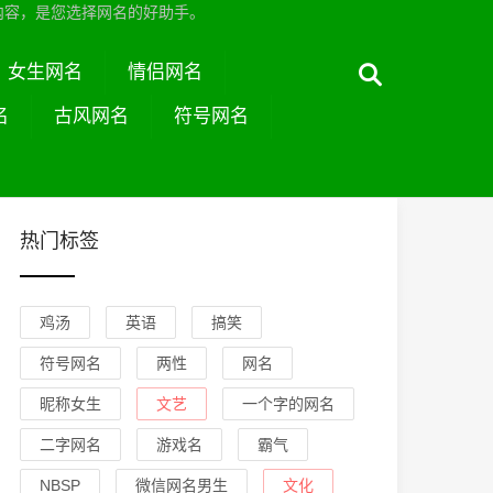
内容，是您选择网名的好助手。
女生网名
情侣网名
名
古风网名
符号网名
热门标签
鸡汤
英语
搞笑
符号网名
两性
网名
昵称女生
文艺
一个字的网名
二字网名
游戏名
霸气
NBSP
微信网名男生
文化