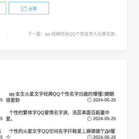
分享
下一篇：
qq-经典时尚QQ个性名字人比黄花兽╮
qq-女生火星文字经典QQ个性名字⒂歲的懵懂朙朙
25
很愛鉨
2024-05-25
个性的繁体字QQ爱情名字淚、洗蕊革面百婲叢中
25
愛。
2024-05-25
傷
个性的火星文字QQ空间名字扦鞋爱丄蟑瑯做亇Дē暧
25
亽
2024-05-25