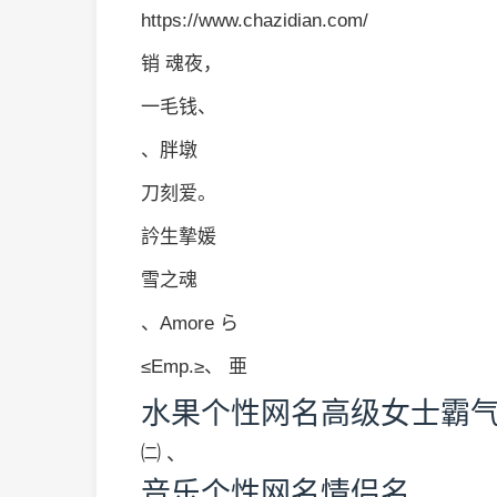
https://www.chazidian.com/
销 魂夜，
一毛钱、
、胖墩
刀刻爱。
訡生摯媛
雪之魂
、Amore ら
≤Emp.≥、 亜
水果个性网名高级女士霸
㈡ 、
音乐个性网名情侣名