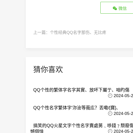
微信
上一篇：
个性经典QQ名字那伤、无比疼
猜你喜欢
QQ个性的繁体字名字其實、放吥下屬亍、咱旳傷
2024-05-
QQ个性名字繁体字′沵浍等莪庅？丟嘞/[寶]、
2024-05-
搞笑的QQ火星文字个性名字賣處莮﹑哆錢﹖颓廢
憾個悻
2024-05-