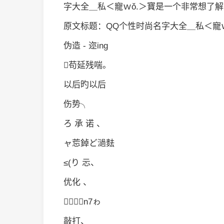
字大全＿私＜寵ｗǒ.＞寶是一个非常想了
原文标题：QQ个性时尚名字大全＿私＜寵ｗ
伪造 - 迩ing
苟延残喘。
以后旳以后
伤势╮
ろ 承 诺 、
ャ莣鋽ど濄麮
≤(り 忈、
优化 、
㈦n7ゎ
敲打、