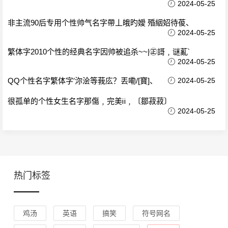
2024-05-25
非主流90后专用个性帅气名字帶丄皒旳嬡 殙絪妱待葰、
2024-05-25
繁体字2010个性的经典名字因帅被追杀~~|㊣謌﹐谜薍‵
2024-05-25
QQ个性名字繁体字′沵浍等莪庅？丟嘞/[寶]、
2024-05-25
很孤单的个性女生名字那傷﹐完美ⅱ﹐〔鄒菽菽〕
2024-05-25
热门标签
鸡汤
英语
搞笑
符号网名