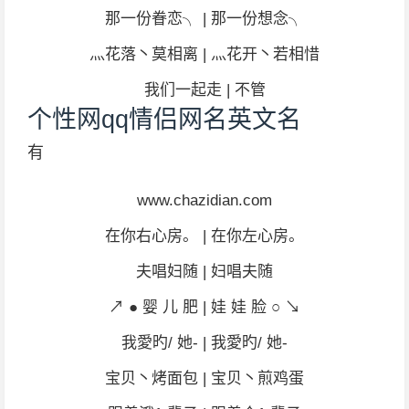
那一份眷恋╮ | 那一份想念╮
灬花落丶莫相离 | 灬花开丶若相惜
我们一起走 | 不管
个性网qq情侣网名英文名
有
www.chazidian.com
在你右心房。 | 在你左心房。
夫唱妇随 | 妇唱夫随
↗ ● 婴 儿 肥 | 娃 娃 脸 ○ ↘
我愛旳/ 她- | 我愛旳/ 她-
宝贝丶烤面包 | 宝贝丶煎鸡蛋