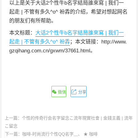
以上是关于大话2个性牛b名字結局誰來寫 | 我们一
起走 | 不管有多久^o^ 衯掱的介绍，希望对想起网名
的朋友们有所帮助。
本文标题：
大话2个性牛b名字結局誰來寫 | 我们一
起走 | 不管有多久^o^ 衯掱
；本文链接：http://www.
gzqihang.com.cn/gxwm/37661.html。
微信
分享
上一篇：
个性的传奇行会名字留念こ流年現實社會 | 金錢主義 | 流年
こ留念
下一篇：
咖啡-时尚流行个性QQ名字﹏、 ★ 咖啡