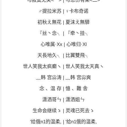
与寂寞无关<一> | 与悲伤有染<二>
♂提拉米苏 | ♀卡布奇诺
初秋え無花 | 夏沫え無騲
『丝丶念╮ | 『牵丶挂╮
心唯属·Xx | 心唯归·Xl
天長地久╮ | 比翼雙飛╮
世人笑我太疯癫ヽ | 世人笑我太天真ヽ
﹏韩 宫尛涛 | ﹏韩 宫尛爽
念 、温 存 | 憶 、難 舎
潇洒哥ㄣ | 潇洒姐ㄣ
生命会继续ゝ | 灵魂已死去ゝ
′给俄n1的温柔, | ′给n1俄的温柔,