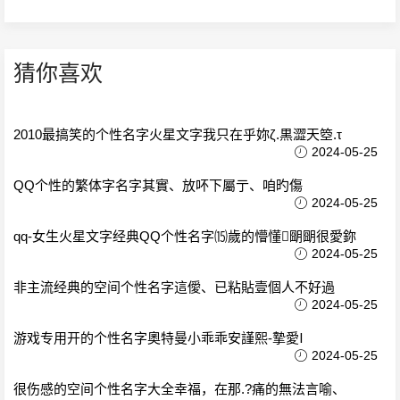
猜你喜欢
2010最搞笑的个性名字火星文字我只在乎妳ζ.黒澀天箜.τ
2024-05-25
QQ个性的繁体字名字其實、放吥下屬亍、咱旳傷
2024-05-25
qq-女生火星文字经典QQ个性名字⒂歲的懵懂朙朙很愛鉨
2024-05-25
非主流经典的空间个性名字這僾、已粘貼壹個人不好過
2024-05-25
游戏专用开的个性名字奧特曼小乖乖安謹熙-摯愛Ⅰ
2024-05-25
很伤感的空间个性名字大全幸福，在那.?痛的無法言喻、