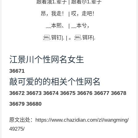
跟着涐1.辈子 | 跟着尒1.辈子
昂，我走！ | 哎，走吧！
﹏本熙、 | ﹏本兮，
;.铒钉|. | 。;.铒环|.
江景川个性网名女生
36671
敲可爱的的相关个性网名
36672
36673
36674
36675
36676
36677
36678
36679
36680
原文出处：https://www.chazidian.com/zl/wangming/
49275/