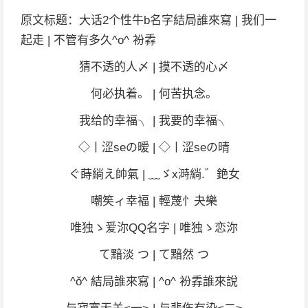
原文标题：大话2个性牛b名字結局誰來寫 | 我们一
起走 | 不管有多久^o^ 衯掱
猜不透的人〆 | 摸不透的心〆
何必执着。 | 何苦执念。
我给的幸福╮ | 我要的幸福╮
◇丨涩seの暧 | ◇丨涩seの晴
ぐ蒔緔え帥氣 | ﹏ゞx溡緔.゛銫女
嘲笶ィ幸褔 | 輕蔑忄夬樂
唯独ゝ爱沵QQ名字 | 唯独ゝ恋沵
て黯淡 つ | て黯然 つ
^ǒ^ 結局誰來寫 | ^o^ 衯掱誰來說