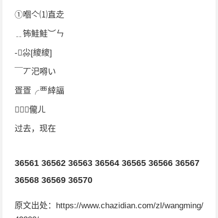
①嗰亽⑴直赱
﹎钸鮭鮭︶ㄣ
-尛[繌繌]
￣丆汜嘚い
疍疍╭覀緈諨
﹏↘儱ㄦ
过去，现在
36561
36562
36563
36564
36565
36566
36567
36568
36569
36570
原文出处：https://www.chazidian.com/zl/wangming/