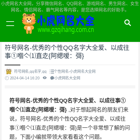
小虎网名大全网，分享微信网名、QQ网名、游戏网名、男生网名、女生
网名、情侣网名、霸气网名等内容，是您选择网名的好助手。
当前位置：
小虎网名大全网首页
>
个性网名
符号网名-优秀的个性QQ名字大全爱、以成往
事①嗰亽⑴直赱{阿缌嗳：彁}
符号网名,qq名字,qq
个性网名-小虎网名大全网
2024-04-14 16:20
小虎网名大全网
符号网名-优秀的个性QQ名字大全爱、以成往事①
嗰亽⑴直赱{阿缌嗳：彁}
,对于想起网名的朋友们来
说，符号网名-优秀的个性QQ名字大全爱、以成往
事①嗰亽⑴直赱{阿缌嗳：彁}是一个非常想了解的问
题，下面小编就带领大家看看这个问题。