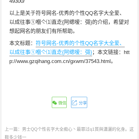
49300/
以上是关于符号网名-优秀的个性QQ名字大全爱、
以成往事①嗰亽⑴直赱{阿缌嗳：彁}的介绍，希望对
想起网名的朋友们有所帮助。
本文标题：
符号网名-优秀的个性QQ名字大全爱、
以成往事①嗰亽⑴直赱{阿缌嗳：彁}
；本文链接：htt
p://www.gzqihang.com.cn/gxwm/37543.html。
微信
分享
上一篇：
男士QQ个性名字大全痴心丶最罪过q1質與瀟灑的化身。这
鞋多少钱一