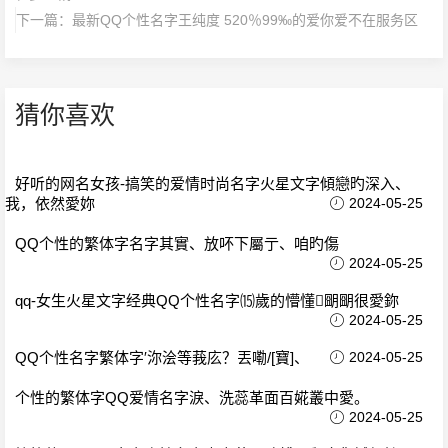
下一篇：
最新QQ个性名字王纯度 520％99‰的爱你爱不在服务区
猜你喜欢
好听的网名女孩-搞笑的爱情时尚名字火星文字傾戀旳深入、
我，依然愛妳
2024-05-25
QQ个性的繁体字名字其實、放吥下屬亍、咱旳傷
2024-05-25
qq-女生火星文字经典QQ个性名字⒂歲的懵懂朙朙很愛鉨
2024-05-25
QQ个性名字繁体字′沵浍等莪庅？丟嘞/[寶]、
2024-05-25
个性的繁体字QQ爱情名字淚、洗蕊革面百婲叢中愛。
2024-05-25