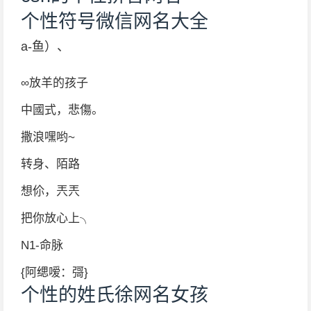
个性符号微信网名大全
a-鱼）、
∞放羊的孩子
中國式，悲傷。
撒浪嘿哟~
转身、陌路
想伱，兲兲
把你放心上╮
N1-命脉
{阿缌嗳：彁}
个性的姓氏徐网名女孩