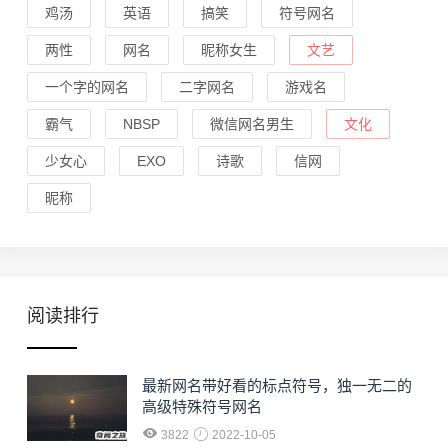
鸡汤
英语
搞笑
符号网名
两性
网名
昵称女生
文艺
一个字的网名
二字网名
游戏名
霸气
NBSP
微信网名男生
文化
少女心
EXO
诗歌
信网
昵称
阅读排行
最新网名带好看的标点符号，独一无二的
高级特殊符号网名
3822
2022-10-05