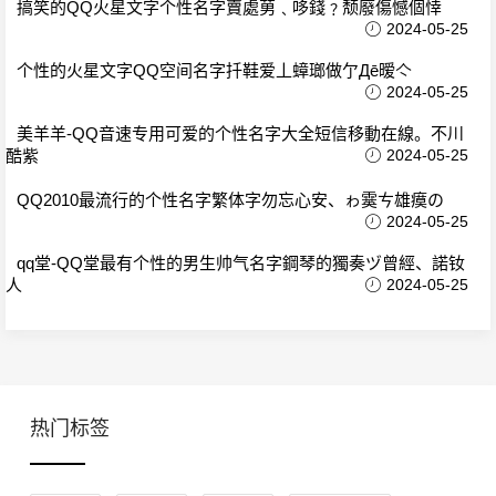
搞笑的QQ火星文字个性名字賣處莮﹑哆錢﹖颓廢傷憾個悻
2024-05-25
个性的火星文字QQ空间名字扦鞋爱丄蟑瑯做亇Дē暧亽
2024-05-25
美羊羊-QQ音速专用可爱的个性名字大全短信移動在線。不川
酷紫
2024-05-25
QQ2010最流行的个性名字繁体字勿忘心安、ゎ霙ㄘ雄瘼の
2024-05-25
qq堂-QQ堂最有个性的男生帅气名字鋼琴的獨奏ヅ曾經、諾钕
人
2024-05-25
热门标签