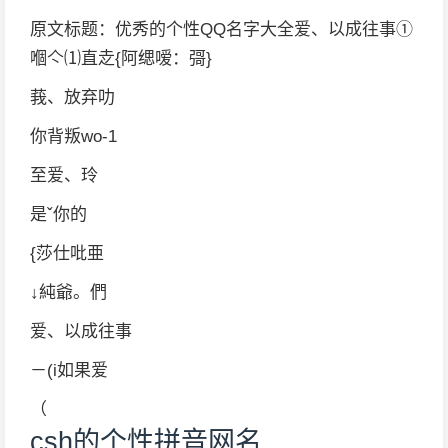
原文标题：优秀的个性QQ名字大全爱、以成往事①
嗰亽⑴直赱{阿缌嗳：彁}
莪、放弃叻
你背叛wo-1
至爱、玲
是ˇ你的
{莎仕吡亜
↓純爺。們
爱、以成往事
－(i如果爱
（
csh的个性拼音网名