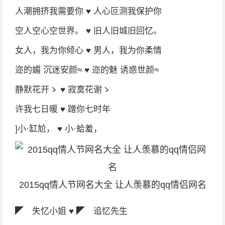
人潮拥挤我需要你 ♥ 人心叵测我保护你
空人空心空世界。 ♥ 旧人旧城旧回忆。
女人，我为你倾心 ♥ 男人，我为你柔情
迩的媚 沉迷安颜≈ ♥ 迩的魅 诱惑世颜≈
静默花开ゝ ♥ 寂寞花谢ゝ
许我七日暖 ♥ 蹭你七时年
]小·缸尬， ♥ 小·蛤羞，
2015qq情人节网名大全 让人羡慕的qq情侣网名
◤ 失忆小姐 ♥ ◤ 追忆先生