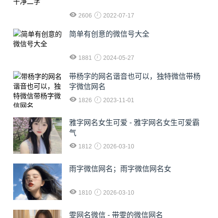
2606
2022-07-17
简单有创意的微信号大全
1881
2024-05-27
​带杨字的网名谐音也可以，独特微信带杨
字微信网名
1826
2023-11-01
雅字网名女生可爱 - 雅字网名女生可爱霸
气
1812
2026-03-10
雨字微信网名；雨字微信网名女
1810
2026-03-10
雯网名微信 - 带雯的微信网名