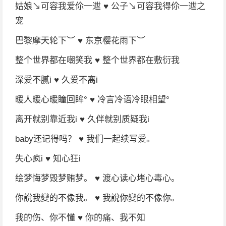
姑娘↘可容我爱伱一迣 ♥ 公子↘可容我得伱一迣之
宠
巴黎摩天轮下︶ ♥ 东京樱花雨下︶
整个世界都在嘲笑我 ♥ 整个世界都在敷衍我
深爱不腻i ♥ 久爱不离i
暖人暖心暖瞳回眸° ♥ 冷言冷语冷眼相望°
离开就别靠近我i ♥ 久伴就别质疑我i
baby还记得吗？ ♥ 我们一起续写爱。
失心疯i ♥ 知心狂i
绘梦悔梦毁梦贿梦。 ♥ 渡心读心堵心毒心。
你說我變的不像我。 ♥ 我說你變的不像你。
我的伤、你不懂 ♥ 你的痛、我不知