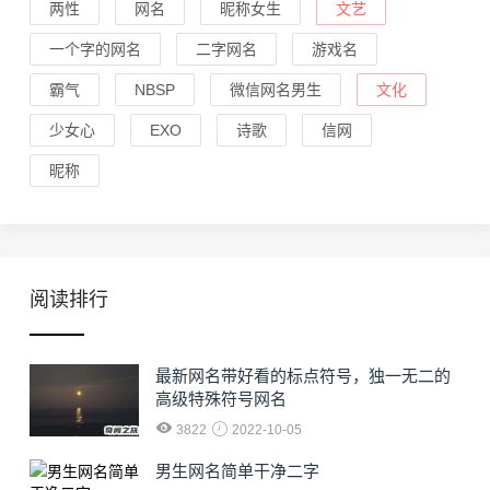
两性
网名
昵称女生
文艺
一个字的网名
二字网名
游戏名
霸气
NBSP
微信网名男生
文化
少女心
EXO
诗歌
信网
昵称
阅读排行
最新网名带好看的标点符号，独一无二的
高级特殊符号网名
3822
2022-10-05
男生网名简单干净二字