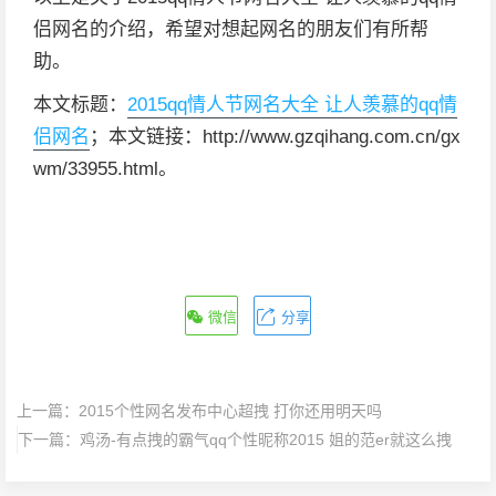
侣网名的介绍，希望对想起网名的朋友们有所帮
助。
本文标题：
2015qq情人节网名大全 让人羡慕的qq情
侣网名
；本文链接：http://www.gzqihang.com.cn/gx
wm/33955.html。
微信
分享
上一篇：
2015个性网名发布中心超拽 打你还用明天吗
下一篇：
鸡汤-有点拽的霸气qq个性昵称2015 姐的范er就这么拽