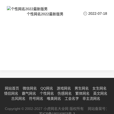
2022-07-18
个性网名2022最新版男
网站首页
微信网名
QQ网名
游戏网名
男生网名
女生网名
情侣网名
霸气网名
个性网名
伤感网名
繁体网名
英文网名
古风网名
符号网名
唯美网名
工会名字
非主流网名
Copyright © 2002-2027 小虎网名大全网 版权所有 网站备案号：
苏ICP备18016903号-3