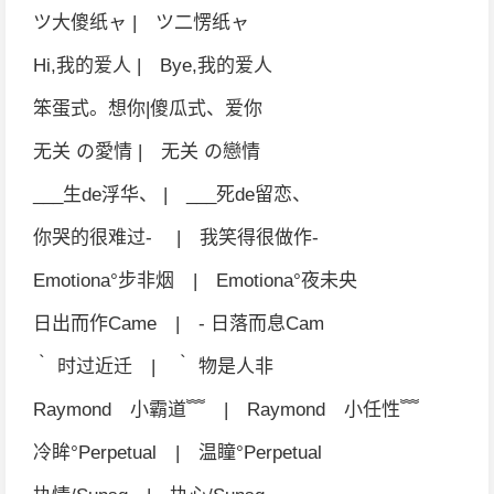
ツ大傻纸ャ | ツ二愣纸ャ
Hi,我的爱人 | Bye,我的爱人
笨蛋式。想你|傻瓜式、爱你
无关 の愛情 | 无关 の戀情
___生de浮华、 | ___死de留恋、
你哭的很难过- | 我笑得很做作-
Emotiona°步非烟 | Emotiona°夜未央
日出而作Came | - 日落而息Cam
｀ 时过近迁 | ｀ 物是人非
Raymond 小霸道﹌ | Raymond 小任性﹌
冷眸°Perpetual | 温瞳°Perpetual