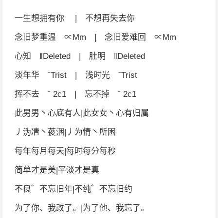
一生想拥有你 | 不想再失去你
念旧梦重温 ∝Mm | 念旧爱难回 ∝Mm
心知 ‖Deleted | 肚明 ‖Deleted
淡年华 ˉTrist | 浅时光 ˉTrist
挥不去 ˉ 2c1 | 忘不掉 ˉ 2c1
此男男丶心底有人|此女女丶心有归属
丿沩凊丶葰涃|丿为情丶所困
每年每月每天|每时每分每秒
简单才是美|平淡才是真
不良゛不忘旧年|不纯゛不忘旧约
为了你、我改了。|为了他、我忘了。