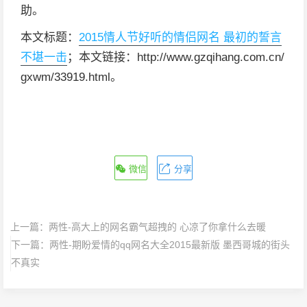
助。
本文标题：
2015情人节好听的情侣网名 最初的誓言
不堪一击
；本文链接：http://www.gzqihang.com.cn/
gxwm/33919.html。
微信
分享
上一篇：
两性-高大上的网名霸气超拽的 心凉了你拿什么去暖
下一篇：
两性-期盼爱情的qq网名大全2015最新版 墨西哥城的街头
不真实