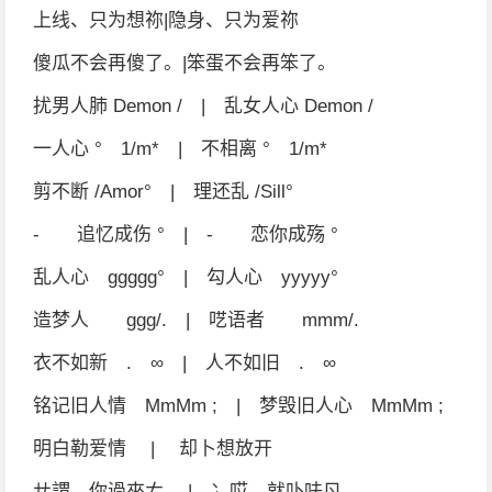
上线、只为想祢|隐身、只为爱祢
傻瓜不会再傻了。|笨蛋不会再笨了。
扰男人肺 Demon / | 乱女人心 Demon /
一人心 ° 1/m* | 不相离 ° 1/m*
剪不断 /Amor° | 理还乱 /Sill°
- 追忆成伤 ° | - 恋你成殇 °
乱人心 ggggg° | 勾人心 yyyyy°
造梦人 ggg/. | 呓语者 mmm/.
衣不如新 . ∞ | 人不如旧 . ∞
铭记旧人情 MmMm ; | 梦毁旧人心 MmMm ;
明白勒爱情 | 却卜想放开
ㄝ謂、你過來ㄊ | 冫哎、就卟呿ㄖ