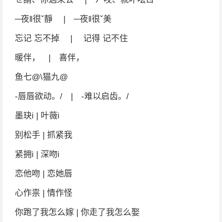
─夜‖很ˇ靜 | ─夜‖很ˇ美
忘记 忘不掉 | 记得 记不住
暖伴， | 喜伴，
鱼七@\猫九@
-唇唇欲动。/ | -难以启齿。/
墨玦i | 叶薇i
别松手 | 抓紧我
紧拥i | 深吻i
恋他吻 | 恋她唇
心作祟 | 情作怪
你跑了我怎么嫁 | 你走了我怎么娶