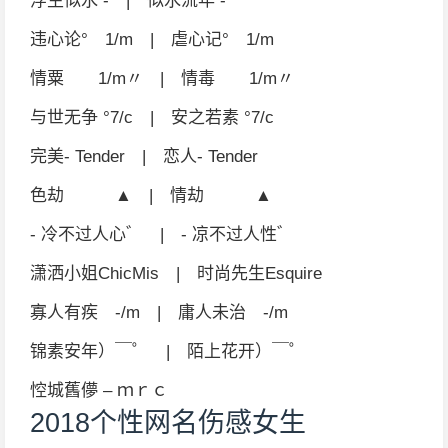
浮生似水 - | 似水流年 -
违心论° 1/m | 虐心记° 1/m
情粟 1/m〃 | 情毒 1/m〃
与世无争 °7/c | 安之若素 °7/c
完美- Tender | 恋人- Tender
色劫 ▲ | 情劫 ▲
- 冷不过人心゛ | - 凉不过人性゛
潇洒小姐ChicMis | 时尚先生Esquire
寡人有疾 -/m | 庸人未治 -/m
锦素安年）￣゜ | 陌上花开）￣゜
悾城舊儚 – ｍｒｃ
2018个性网名伤感女生