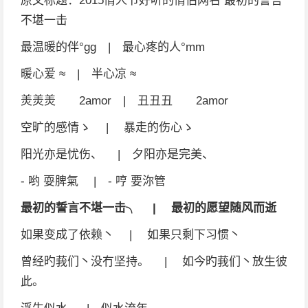
原文标题：2015情人节好听的情侣网名 最初的誓言
不堪一击
最温暖的伴°gg | 最心疼的人°mm
暖心爱 ≈ | 半心凉 ≈
羙羙羙 2amor | 丑丑丑 2amor
空旷的感情ゝ | 暴走的伤心ゝ
阳光亦是忧伤、 | 夕阳亦是完美、
- 哟 耍脾氣 | - 哼 要沵管
最初的誓言不堪一击╮ | 最初的愿望随风而逝
如果变成了依赖丶 | 如果只剩下习惯丶
曾经旳莪们丶没冇坚持。 | 如今旳莪们丶放生彼
此。