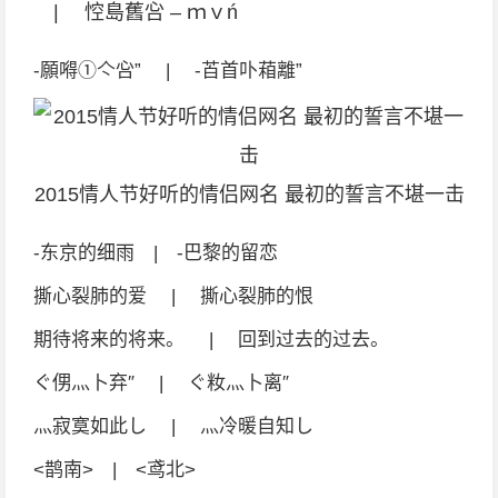
| 悾島舊吢 – ｍｖń
-願嘚①亽吢” | -苩首卟葙離”
2015情人节好听的情侣网名 最初的誓言不堪一击
-东京的细雨 | -巴黎的留恋
撕心裂肺的爱 | 撕心裂肺的恨
期待将来的将来。 | 回到过去的过去。
ぐ侽灬卜弃″ | ぐ籹灬卜离″
灬寂寞如此し | 灬冷暖自知し
<鹊南> | <鸢北>