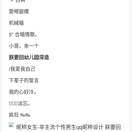
ゝ 古典
愛嘚詪缧
机械猫
§" 合唱情歌。
小哥。亲一个
朕要回幼儿园深造
/我爱我自己
下辈子的誓言
我的心好冷。
淡忘。
疯狂 ‰‰