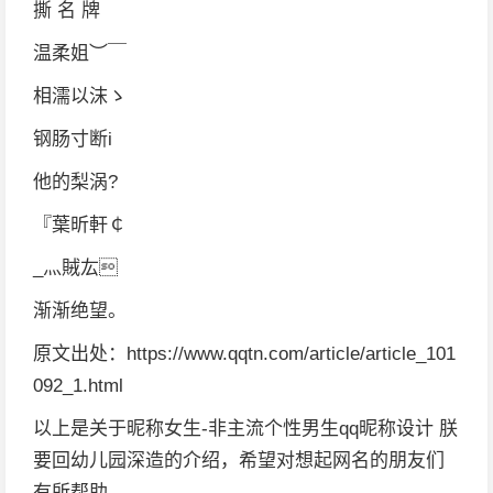
撕 名 牌
温柔姐︶￣
相濡以沫ゝ
钢肠寸断i
他的梨涡?
『葉昕軒￠
_灬賊厷
渐渐绝望。
原文出处：https://www.qqtn.com/article/article_101
092_1.html
以上是关于昵称女生-非主流个性男生qq昵称设计 朕
要回幼儿园深造的介绍，希望对想起网名的朋友们
有所帮助。