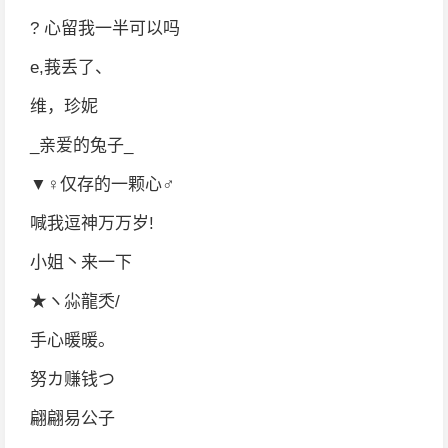
? 心留我一半可以吗
e,莪丢了、
维，珍妮
_亲爱的兔子_
▼♀仅存的一颗心♂
喊我逗神万万岁!
小姐丶来一下
★ヽ尛龍秂/
手心暖暖。
努カ赚钱つ
翩翩易公子