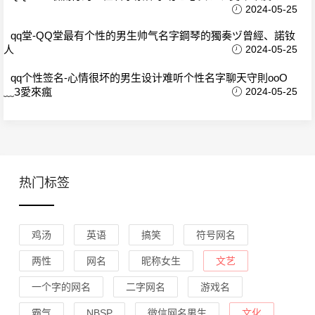
2024-05-25
qq堂-QQ堂最有个性的男生帅气名字鋼琴的獨奏ヅ曾經、諾钕
人
2024-05-25
qq个性签名-心情很坏的男生设计难听个性名字聊天守則oοО
﹏З愛來瘋
2024-05-25
热门标签
鸡汤
英语
搞笑
符号网名
两性
网名
昵称女生
文艺
一个字的网名
二字网名
游戏名
霸气
NBSP
微信网名男生
文化