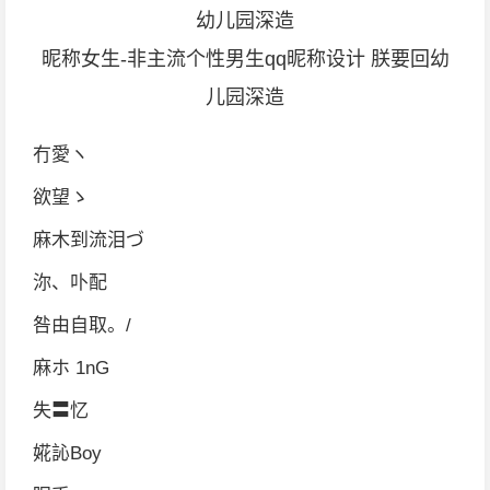
昵称女生-非主流个性男生qq昵称设计 朕要回幼
儿园深造
冇愛ヽ
欲望ゝ
麻木到流泪づ
沵、卟配
咎由自取。/
麻ホ 1nG
失〓忆
婲訫Boy