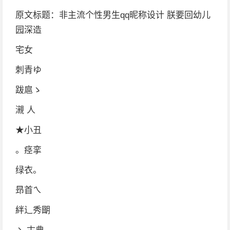
原文标题：非主流个性男生qq昵称设计 朕要回幼儿
园深造
宅女
刺青ゆ
跋扈ゝ
瀙 人
★小丑
。痉挛
绿衣。
昻首ㄟ
絆辶秀朙