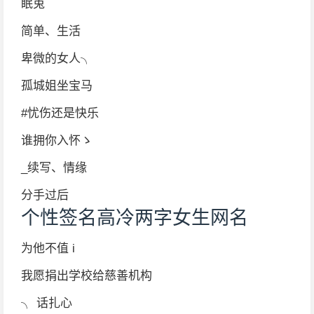
眠兎
简单、生活
卑微的女人╮
孤城姐坐宝马
#忧伤还是快乐
谁拥你入怀ゝ
_续写、情缘
分手过后
个性签名高冷两字女生网名
为他不值 i
我愿捐出学校给慈善机构
╮ 话扎心