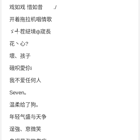
戏如戏 惜如昔 ./
开着拖拉机唱情歌
ゞ╃茬縌境ф宬長
花丶心?
壞、孩子
硪呮愛伱i
我不爱任何人
Seven。
温柔给了狗。
年轻气盛与天争
逞強、恴微笑