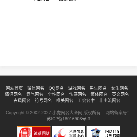
网站首页
微信网名
QQ网名
游戏网名
男生网名
女生网名
情侣网名
霸气网名
个性网名
伤感网名
繁体网名
英文网名
古风网名
符号网名
唯美网名
工会名字
非主流网名
Copyright © 2002-2027 小虎网名大全网 版权所有 网站备案号：
苏ICP备18016903号-3