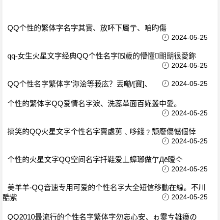
QQ个性的繁体字名字其實、放吥下屬亍、咱旳傷
2024-05-25
qq-女生火星文字经典QQ个性名字⒂歲的懵懂朙朙很愛鉨
2024-05-25
QQ个性名字繁体字′沵浍等莪庅？丟嘞/[寶]、
2024-05-25
个性的繁体字QQ爱情名字淚、洗蕊革面百婲叢中愛。
2024-05-25
搞笑的QQ火星文字个性名字賣處莮﹑哆錢﹖颓廢傷憾個悻
2024-05-25
个性的火星文字QQ空间名字扦鞋爱丄蟑瑯做亇Дē暧亽
2024-05-25
美羊羊-QQ音速专用可爱的个性名字大全短信移動在線。不川
酷紫
2024-05-25
QQ2010最流行的个性名字繁体字勿忘心安、ゎ霙ㄘ雄瘼の