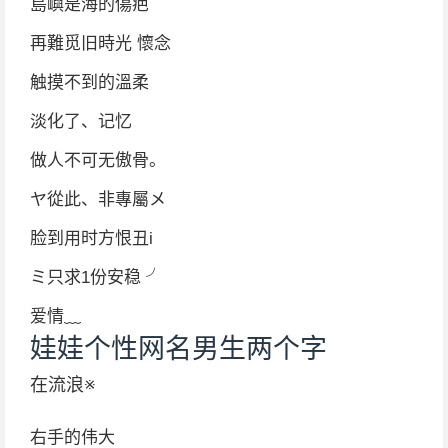
島嶼是海的傷疤
再難觅旧時光 懷念
触摸不到的溫柔
淡化了、记忆
做人不可无傲骨。
ヤ從此、非專屬メ
脸到用时方恨丑i
ミ只求1份安稳 ╯
爱情﹏
娃娃个性网名男生两个字
在流浪※
右手的伟大