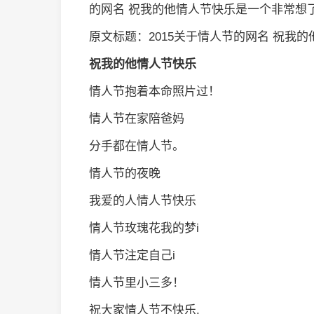
的网名 祝我的他情人节快乐是一个非常想
原文标题：2015关于情人节的网名 祝我
祝我的他情人节快乐
情人节抱着本命照片过！
情人节在家陪爸妈
分手都在情人节。
情人节的夜晚
我爱的人情人节快乐
情人节玫瑰花我的梦i
情人节注定自己i
情人节里小三多！
祝大家情人节不快乐.