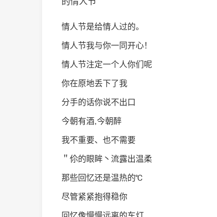
的情人节
情人节是给情人过的。
情人节我与你一同开心！
情人节注定一个人你们呢
你在原地丢下了我
分手的话你说不出口
今朝有酒,今朝醉
我不重要、也不需要
＂伱的眼眸丶流露出温柔
那些回忆还是温热的℃
尽管紧紧抱得稳你
回忆像慢慢远离的车灯