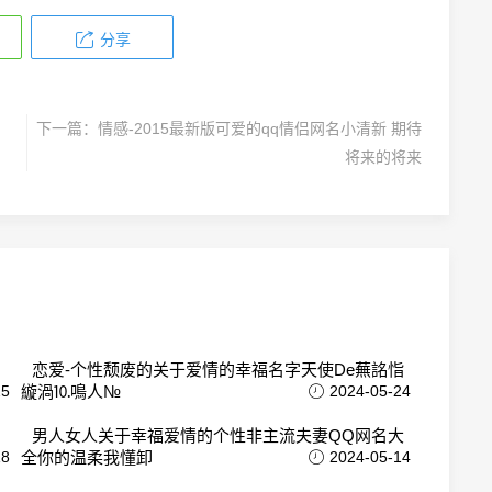
分享
下一篇：
情感-2015最新版可爱的qq情侣网名小清新 期待
将来的将来
恋爱-个性颓废的关于爱情的幸福名字天使De蕪詺恉
25
縼渦⒑鳴人№
2024-05-24
男人女人关于幸福爱情的个性非主流夫妻QQ网名大
18
全你的温柔我懂卸
2024-05-14