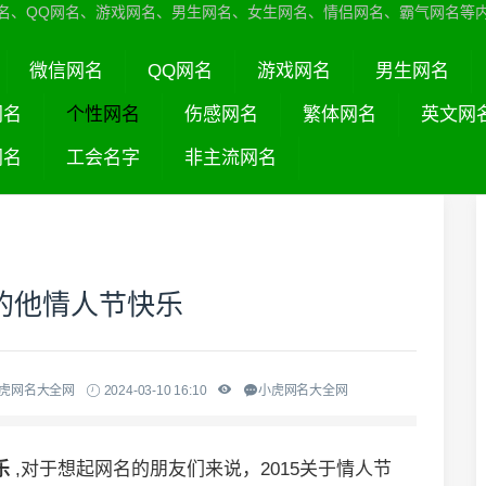
名、QQ网名、游戏网名、男生网名、女生网名、情侣网名、霸气网名等
微信网名
QQ网名
游戏网名
男生网名
网名
个性网名
伤感网名
繁体网名
英文网
网名
工会名字
非主流网名
我的他情人节快乐
小虎网名大全网
2024-03-10 16:10
小虎网名大全网
乐
,对于想起网名的朋友们来说，2015关于情人节