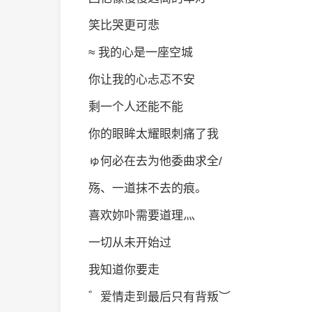
笑比哭更可悲
≈ 我的心是一座空城
你让我的心忐忑不安
剩一个人还能不能
你的眼眸太耀眼刺痛了我
ゅ何必在去为他委曲求全/
殇、一道抹不去的痕。
喜欢妳卟需要道理灬
一切从未开始过
我知道你要走
゛爱情走到最后只有背叛︶