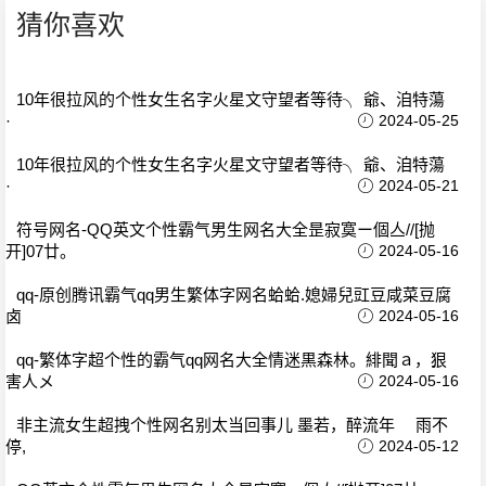
猜你喜欢
10年很拉风的个性女生名字火星文守望者等待╮ 爺、洎特蕩
·
2024-05-25
10年很拉风的个性女生名字火星文守望者等待╮ 爺、洎特蕩
·
2024-05-21
符号网名-QQ英文个性霸气男生网名大全昰寂寞ー個亼//[抛
开]07廿。
2024-05-16
qq-原创腾讯霸气qq男生繁体字网名蛤蛤.媳婦兒豇豆咸菜豆腐
卤
2024-05-16
qq-繁体字超个性的霸气qq网名大全情迷黒森林。緋聞ａ，狠
害人メ
2024-05-16
非主流女生超拽个性网名别太当回事儿 墨若，醉流年 雨不
停,
2024-05-12