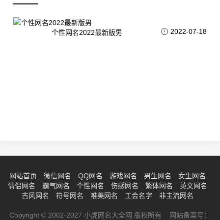
2022-07-18
个性网名2022最新版男
网站首页
微信网名
QQ网名
游戏网名
男生网名
女生网名
情侣网名
霸气网名
个性网名
伤感网名
繁体网名
英文网名
古风网名
符号网名
唯美网名
工会名字
非主流网名
Copyright © 2002-2027 小虎网名大全网 版权所有 网站备案号：