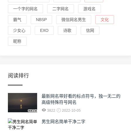
一个字的网名
二字网名
游戏名
霸气
NBSP
微信网名男生
文化
少女心
EXO
诗歌
信网
昵称
阅读排行
最新网名带好看的标点符号，独一无二的
高级特殊符号网名
3822
2022-10-05
男生网名简单干净二字