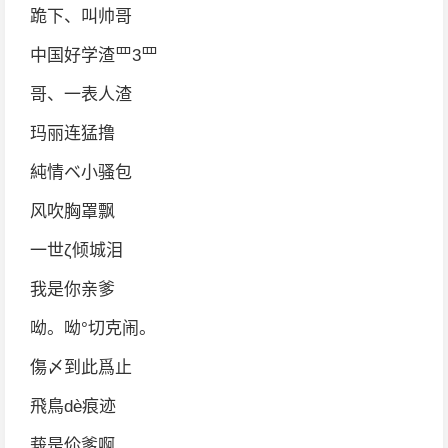
跪下、叫帅哥
中国好学渣罒3罒
哥、一表人渣
玛丽连猛撸
純情ベ小骚包
风吹胸罩飘
一世ζ倾城泪
我是你亲爹
呦。呦°切克闹。
傷〆到此爲止
飛鳥dè痕迹
莪是伱爹啊