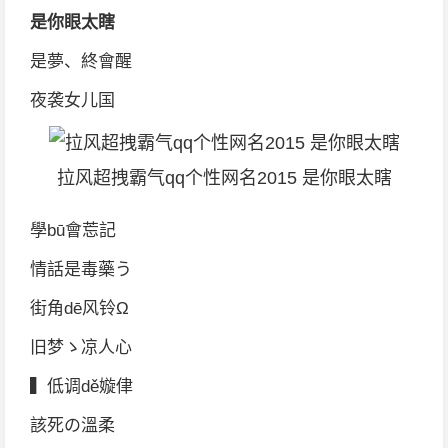
是你眼太瞎
是夢、終會醒
夜袭女儿国
拉风超拽霸气qq个性网名2015 是你眼太瞎
學bū會莣記
情話是毒藥う
街角dē风铃Ω
旧梦ゝ凉人心
▍低调dě嫙侓
該死の溫柔