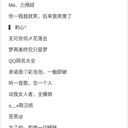
Mé、尐頖縌
你一贱我就笑，后来我笑傻了
▍ 刺心°
无可奈何〆花落去
梦再美终究只是梦
QQ网名大全
承诺是⑦彩泡泡，一触即破
听一首歌、念一个人
动我女人者，全撂倒
≥﹏≤萌汉纸
苦笑@
为了你╮拒绝一切暧昧