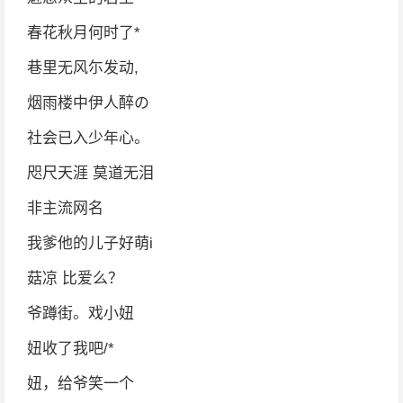
春花秋月何时了*
巷里无风尓发动,
烟雨楼中伊人醉の
社会已入少年心。
咫尺天涯 莫道无泪
非主流网名
我爹他的儿子好萌i
菇凉 比爱么？
爷蹲街。戏小妞
妞收了我吧/*
妞，给爷笑一个