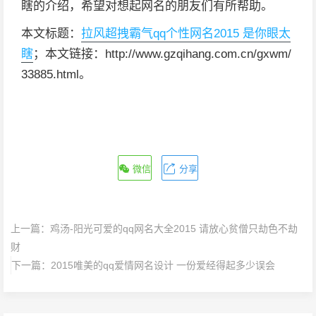
瞎的介绍，希望对想起网名的朋友们有所帮助。
本文标题：
拉风超拽霸气qq个性网名2015 是你眼太
瞎
；本文链接：http://www.gzqihang.com.cn/gxwm/
33885.html。
微信
分享
上一篇：
鸡汤-阳光可爱的qq网名大全2015 请放心贫僧只劫色不劫
财
下一篇：
2015唯美的qq爱情网名设计 一份爱经得起多少误会