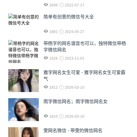
2606
2022-07-17
简单有创意的微信号大全
1881
2024-05-27
​带杨字的网名谐音也可以，独特微信带杨
字微信网名
1826
2023-11-01
雅字网名女生可爱 - 雅字网名女生可爱霸
气
1812
2026-03-10
雨字微信网名；雨字微信网名女
1810
2026-03-10
雯网名微信 - 带雯的微信网名