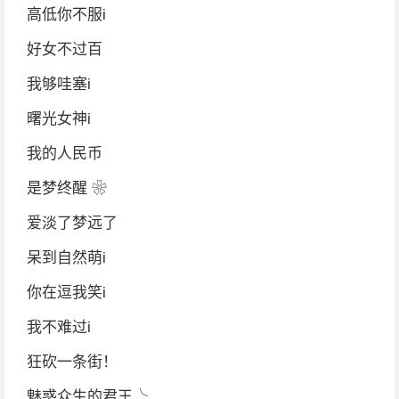
高低你不服i
好女不过百
我够哇塞i
曙光女神i
我的人民币
是梦终醒 ❀
爱淡了梦远了
呆到自然萌i
你在逗我笑i
我不难过i
狂砍一条街！
魅惑众生的君王╰