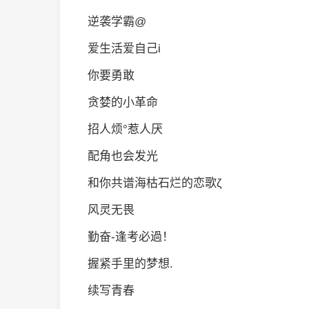
逆袭学霸@
爱生活爱自己i
你要勇敢
贪婪的小革命
招人烦°惹人厌
配角也会发光
和你共谱海枯石烂的恋歌ζ
风灵无畏
勤奋-逢考必過！
握紧手里的梦想.
续写青春