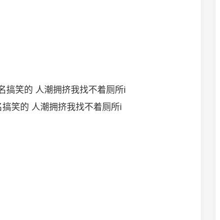
搞笑的 人潮拥挤我找不着厕所i
名