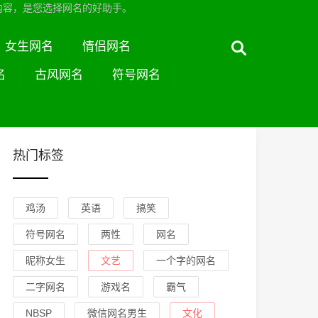
内容，是您选择网名的好助手。
女生网名
情侣网名
名
古风网名
符号网名
热门标签
鸡汤
英语
搞笑
符号网名
两性
网名
昵称女生
文艺
一个字的网名
二字网名
游戏名
霸气
NBSP
微信网名男生
文化