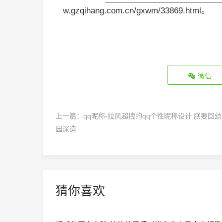
w.gzqihang.com.cn/gxwm/33869.html。
微信
上一篇：
qq昵称-拉风超拽的qq个性昵称设计 朕要回
园深造
猜你喜欢