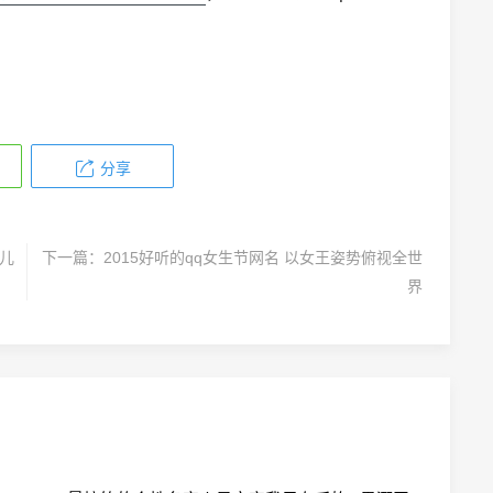
分享
幼儿
下一篇：
2015好听的qq女生节网名 以女王姿势俯视全世
界