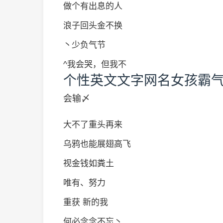
做个有出息的人
浪子回头金不换
丶少负气节
^我会哭，但我不
个性英文文字网名女孩霸
会输〆
大不了重头再来
乌鸦也能展翅高飞
视金钱如粪土
唯有、努力
重获 新的我
何必念念不忘丶