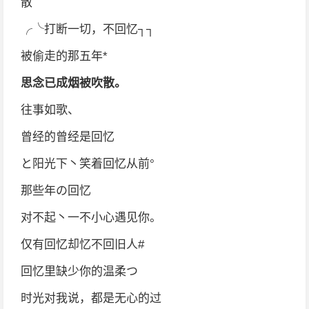
散
╭╰打断一切，不回忆┐┐
被偷走的那五年*
思念已成烟被吹散。
往事如歌、
曾经的曾经是回忆
と阳光下丶笑着回忆从前°
那些年の回忆
对不起丶一不小心遇见你。
仅有回忆却忆不回旧人#
回忆里缺少你的温柔つ
时光对我说，都是无心的过