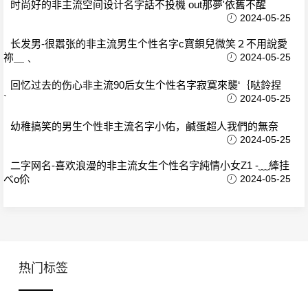
时尚好的非主流空间设计名字話不投機 out那夢'依舊不醒
2024-05-25
长发男-很嚣张的非主流男生个性名字c寳鋇兒微笑２不用說愛
祢＿﹑
2024-05-25
回忆过去的伤心非主流90后女生个性名字寂寞來襲‘｛哒鈴捏
`
2024-05-25
幼稚搞笑的男生个性非主流名字小佑，鹹蛋超人我們的無奈
2024-05-25
二字网名-喜欢浪漫的非主流女生个性名字純情小女Z1 -﹏縴挂
べo伱
2024-05-25
热门标签