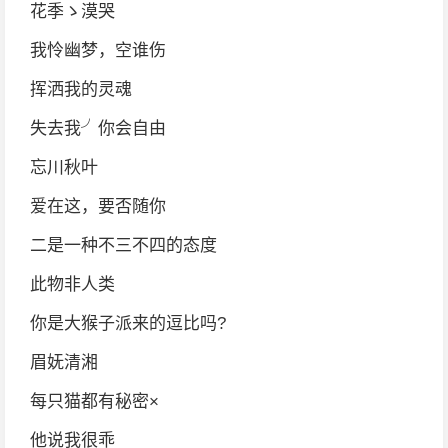
花季ゝ漠哭
我怜幽梦，空谁伤
挥洒我的灵魂
失去我╯你会自由
忘川秋叶
爱在这，要否随你
二是一种不三不四的态度
此物非人类
你是大猴子派来的逗比吗?
眉妩清湘
每只猫都有秘密×
他说我很乖