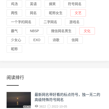
鸡汤
英语
搞笑
符号网名
两性
网名
昵称女生
文艺
一个字的网名
二字网名
游戏名
霸气
NBSP
微信网名男生
文化
少女心
EXO
诗歌
信网
昵称
阅读排行
最新网名带好看的标点符号，独一无二的
高级特殊符号网名
3822
2022-10-05