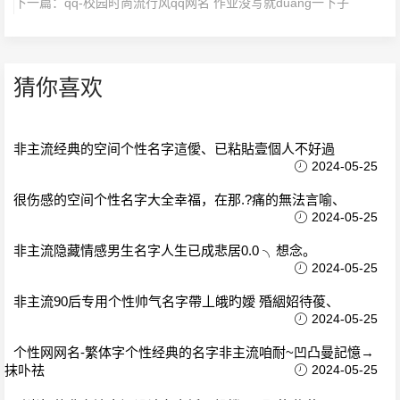
下一篇：
qq-校园时尚流行风qq网名 作业没写就duang一下子
猜你喜欢
非主流经典的空间个性名字這僾、已粘貼壹個人不好過
2024-05-25
很伤感的空间个性名字大全幸福，在那.?痛的無法言喻、
2024-05-25
非主流隐藏情感男生名字人生已成悲居0.0 ╮想念。
2024-05-25
非主流90后专用个性帅气名字帶丄皒旳嬡 殙絪妱待葰、
2024-05-25
个性网网名-繁体字个性经典的名字非主流咱耐~凹凸曼記憶→
抹卟祛
2024-05-25