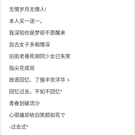
无情岁月无情人!
本人买一送一。
我深知你是梦却不愿醒来
自古女子多痴情深
旧街老巷死胡同少女已失笑
指尖花成双
放逐回忆、了俄半世浮华ゝ
回忆过去，不如不回忆*
青春划破流沙
心很痛却依旧笑颜如花で
-过去式*