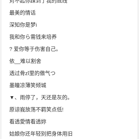
对不起你踩到了我的底线
最美的情话
深知你是梦i
我和你ら需钱来培养
? 爱你等于伤害自己。
依__难以割舍
透过骨zǐ里的傲气つ
墨瞳凉薄笑倾城
▼、雨停了，天还是灰的。
原谅峩放荡不羁笑点低!
看透愛情看透妳
姑娘你还年轻别把身体用旧