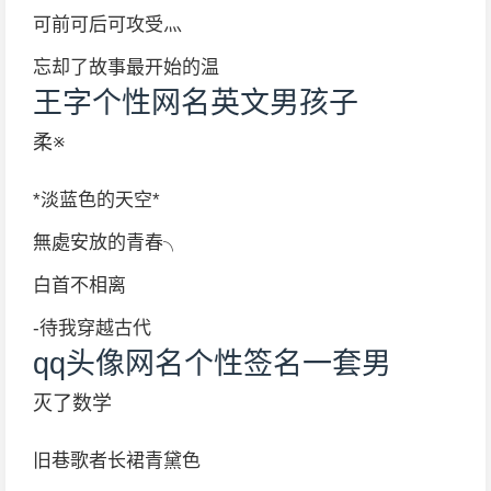
可前可后可攻受灬
忘却了故事最开始的温
王字个性网名英文男孩子
柔※
*淡蓝色的天空*
無處安放的青春╮
白首不相离
-待我穿越古代
qq头像网名个性签名一套男
灭了数学
旧巷歌者长裙青黛色