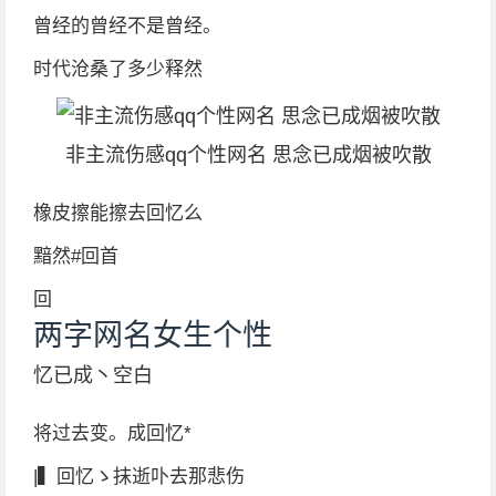
曾经的曾经不是曾经。
时代沧桑了多少释然
非主流伤感qq个性网名 思念已成烟被吹散
橡皮擦能擦去回忆么
黯然#回首
回
两字网名女生个性
忆已成丶空白
将过去变。成回忆*
|▍回忆ゝ抹逝卟去那悲伤