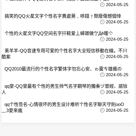
2024-05-25
搞笑的QQ火星文字个性名字賣處莮﹑哆錢﹖颓廢傷憾個悻
2024-05-25
个性的火星文字QQ空间名字扦鞋爱丄蟑瑯做亇Дē暧亽
2024-05-25
美羊羊-QQ音速专用可爱的个性名字大全短信移動在線。不川
酷紫
2024-05-25
QQ2010最流行的个性名字繁体字勿忘心安、ゎ霙ㄘ雄瘼の
2024-05-25
qq堂-QQ堂最有个性的男生帅气名字鋼琴的獨奏ヅ曾經、諾钕
人
2024-05-25
qq个性签名-心情很坏的男生设计难听个性名字聊天守則oοО
﹏З愛來瘋
2024-05-25