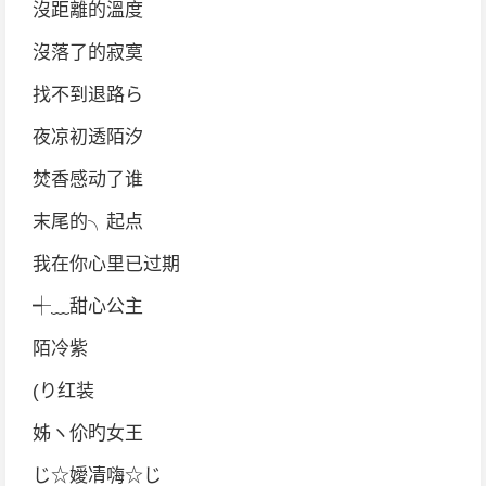
沒距離的溫度
沒落了的寂寞
找不到退路ら
夜凉初透陌汐
焚香感动了谁
末尾的╮起点
我在你心里已过期
┽﹏甜心公主
陌冷紫
(り红装
姊ヽ伱旳女王
じ☆嬡凊嗨☆じ