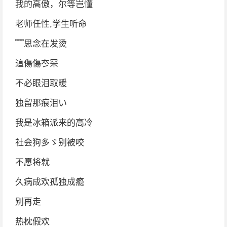
我的高傲，尔等岂懂
老师任性,学生听命
﹌思念在发烫
這傷傷冭罙
不必眼泪取暖
独留那痕泪い
我是冰箱派来的高冷
社会狗多ゞ别被咬
不愿将就
久病成欢孤独成瘾
别再走
热枕假欢