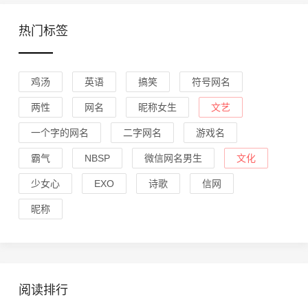
热门标签
鸡汤
英语
搞笑
符号网名
两性
网名
昵称女生
文艺
一个字的网名
二字网名
游戏名
霸气
NBSP
微信网名男生
文化
少女心
EXO
诗歌
信网
昵称
阅读排行