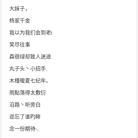
大妹子，
杨家千金
我以为我们会到老i
笑尽往事
森很绿却致人迷途
丸子头丶小招手.
木槿暧夏七纪年。
雨點落得太敷衍
沿路丶听旁白
迩忘了谁旳眸
念一份期待╮