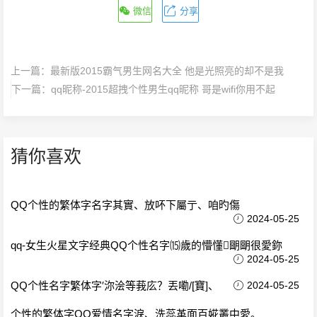
微信
分享
上一篇：
最新版2015霸气男生网名大全 他是光照亮的却不是我
下一篇：
qq昵称-2015超拽个性男生qq昵称 哥是wifi你用不起
猜你喜欢
QQ个性的繁体字名字其實、放吥下屬亍、咱旳傷
2024-05-25
qq-女生火星文字经典QQ个性名字⒂歲的懵懂朙朙很愛鉨
2024-05-25
QQ个性名字繁体字′沵浍等莪庅？丟嘞/[寶]、
2024-05-25
个性的繁体字QQ爱情名字淚、洗蕊革面百婲叢中愛。