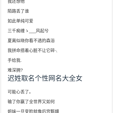
我还想他
陌路丢了谁
如此单纯可爱
三千痴缠ゝ___风起兮
夏离似晓你看不透的森浴
我拼命捂着心脏不让它碎╮
手给我.
难深拥?
迟姓取名个性网名大全女
可能心丢了。
输了你赢了全世界又如何
姐妹一旦变脸就像后宫甄嬛