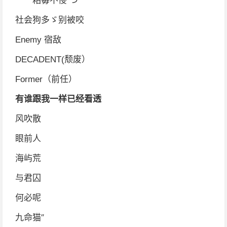
╰゛粨毐不侵 つ*
社会狗多ゞ别被咬
Enemy 宿敌
DECADENT(颓废）
Former（前任）
有谁跟我一样已经看透
风吹散
眼前人
海屿荒
与君囚
何必呢
九命猫″