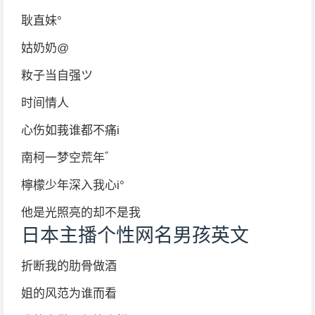
耿直妹°
姑奶奶@
籹子当自强ツ
时间情人
心伤如莪谁都不痛i
南柯一梦空荒年゛
檸檬少年深入我心i°
他是光照亮的却不是我
日本主播个性网名男孩英文
折断我的肋骨做酒
姐的风范为谁而看