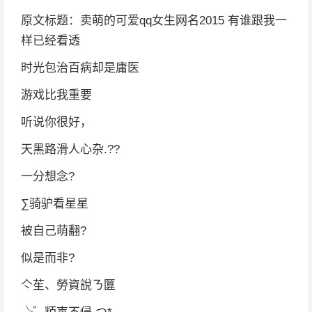
原文标题：卖萌的可爱qq女生网名2015 有谁跟我一
样已经看透
时光包治百病却是庸医
游戏比我重要
听说你很好，
天黑路滑人心杂.??
一分想念?
∑骑驴看星星
被自己萌翻?
似是而非?
亽苼、勞資說ㄋ匴