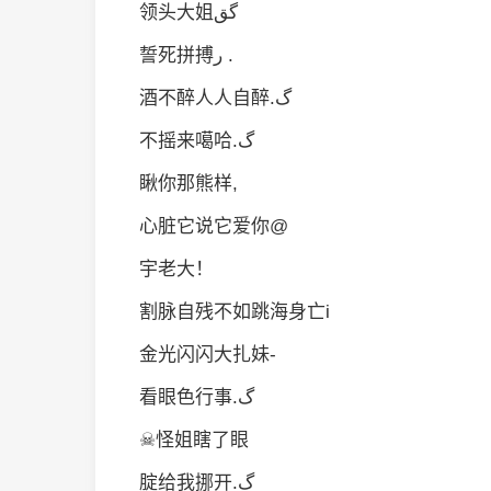
领头大姐گق
誓死拼搏ر .
酒不醉人人自醉.گ
不摇来噶哈.گ
瞅你那熊样,
心脏它说它爱你@
宇老大！
割脉自残不如跳海身亡i
金光闪闪大扎妹-
看眼色行事.گ
☠怪姐瞎了眼
腚给我挪开.گ