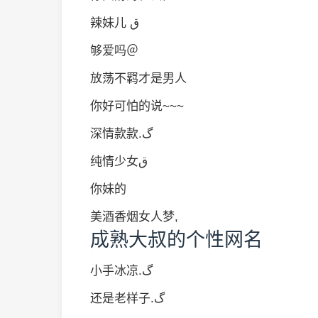
辣妹儿 ق
够爱吗＠
放荡不羁才是男人
你好可怕的说~~~
深情款款.گ
纯情少女ق
你妹的
美酒香烟女人梦,
成熟大叔的个性网名
小手冰凉.گ
还是老样子.گ