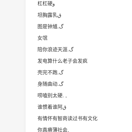
杠杠硬و
坦胸露乳ق
图是钟馗.گ
女氓
陪你浪迹天涯.گ
发电算什么老子会发疯
壳完不跑.گ
身随曲动.گ
唠嗑别太硬. ,
谁惯着谁阿ق
有情怀有智商读过书有文化
你真瘠薄社会,