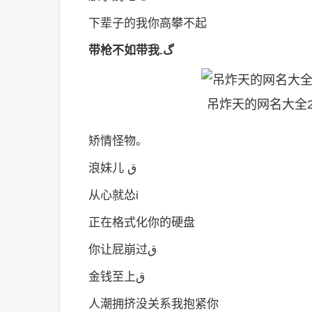
下辈子的我你高攀不起
带枪不如带我.گ
吊炸天的网名大全2
矫情怪物。
浪妹儿 ق
从心就怂i
正在格式化你的硬盘
你让屁崩过ق
金钱至上ق
人潮拥挤没关系我抱紧你