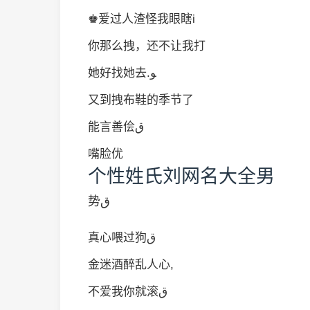
♚爱过人渣怪我眼瞎i
你那么拽，还不让我打
她好找她去.ﻮ
又到拽布鞋的季节了
能言善侩ق
嘴脸优
个性姓氏刘网名大全男
势ق
真心喂过狗ق
金迷酒醉乱人心,
不爱我你就滚ق