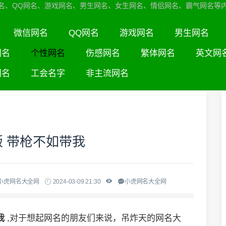
名、QQ网名、游戏网名、男生网名、女生网名、情侣网名、霸气网名等
微信网名
QQ网名
游戏网名
男生网名
网名
个性网名
伤感网名
繁体网名
英文网
网名
工会名字
非主流网名
版 带枪不如带我
-小虎网名大全网
2024-03-09 21:30
小虎网名大全网
我
,对于想起网名的朋友们来说，吊炸天的网名大