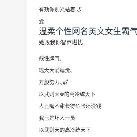
有劲你别光站着.گ
爱
温柔个性网名英文女生霸
她毁我你智商堪忧
酸性脾气,
瑶大大爱睡觉、
万般努力.گق
以武则天♚的高冷统天下
人丑嘴不甜长得危险还没钱
我已是坏人一员
以武则天的高冷统天下