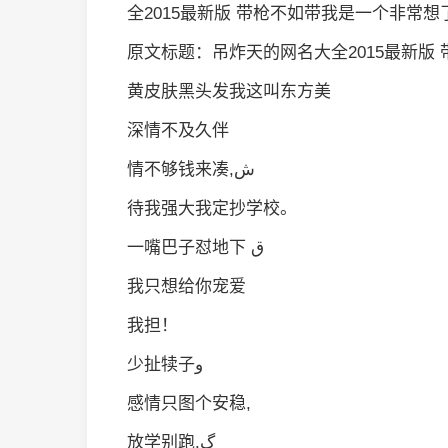
全2015最新版 带枪不如带我是一个非常
原文标题：吊炸天的网名大全2015最新版
黄皮肤黑头发我这叫东方美
深情不及久伴
情不够钱来凑,ش
待我强大我定抄学校。
一嘴巴子怼地下 ق
我只想给你宠爱
我担！
少扯犊子و
感情只图个安稳,
放学别跑.گ