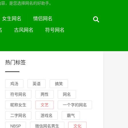
内容，是您选择网名的好助手。
女生网名
情侣网名
名
古风网名
符号网名
热门标签
鸡汤
英语
搞笑
符号网名
两性
网名
昵称女生
文艺
一个字的网名
二字网名
游戏名
霸气
NBSP
微信网名男生
文化