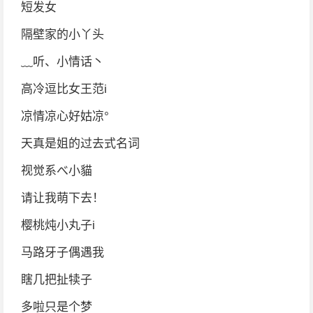
短发女
隔壁家的小丫头
﹏听、小情话丶
高冷逗比女王范i
凉情凉心好姑凉°
天真是姐的过去式名词
视觉系べ小貓
请让我萌下去！
樱桃炖小丸子i
马路牙子偶遇我
瞎几把扯犊子
多啦只是个梦