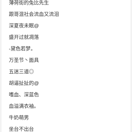
薄荷街的兔比先生
跟哥混社会流血又流泪
深夏夜未眠@
盛开过就凋落
-黛色若梦。
万圣节丶面具
五迷三道◎
胡逼扯扯的@
嗜血、深蓝色
血溢满衣袖。
牛奶萌男
坐台不出台