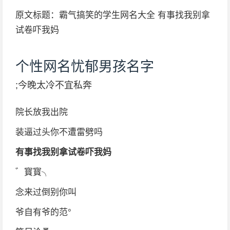
原文标题：霸气搞笑的学生网名大全 有事找我别拿
试卷吓我妈
个性网名忧郁男孩名字
; 今晚太冷不宜私奔
院长放我出院
装逼过头你不遭雷劈吗
有事找我别拿试卷吓我妈
゛寳寳╮
念来过倒别你叫
爷自有爷的范°