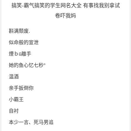
搞笑-霸气搞笑的学生网名大全 有事找我别拿试
卷吓我妈
斟满颓废.
似命般的宣泄
煙ｂū離手
她的鱼心忆七秒°
温酒
亲手扳倒你
小霸王
自衬
本少一言、死马男追