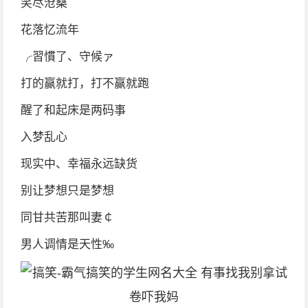
笑尽沧桑
花落忆流年
╭習慣了、守候ァ
打的赢就打，打不赢就跑
醒了和起床是两码事
入梦乱心
现实中、幸福永远缺货
别让梦想只是梦想
同甘共苦那叫妻￠
男人调情是天性‰