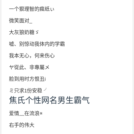
一个狠理智的瘋纸ぃ
微笑面对_
大灰狼奶糖ゞ
嘘、别惊动我体内的学霸
我本无心，何来伤心
ヤ從此、非專屬メ
脸到用时方恨丑i
ミ只求1份安稳 ╯
焦氏个性网名男生霸气
爱情﹏在流浪※
右手的伟大