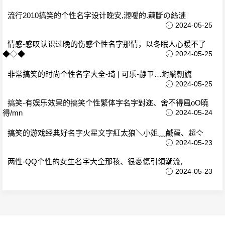
流行2010搞笑的个性名字设计晚安,瀙噯的.藕斷の絲漣
2024-05-25
情感-感叹认识过晚的伤感个性名字那情，以冬眠人心暖不了
◆◇◆
2024-05-25
非常搞笑的时尚个性名字大全-琦 | 可乐-静ㄗ…埘緔朝旒
2024-05-25
搞笑-有娱乐效果的搞笑个性繁体字名字對迩、舍不得風oО曉
得/mn
2024-05-24
搞笑的游戏经典好名字火星文字紅太狼＼小姐﹏鹹蛋、超亽
2024-05-23
两性-QQ个性的女生名字大全那孩、很憂傷引領潮流,
2024-05-23