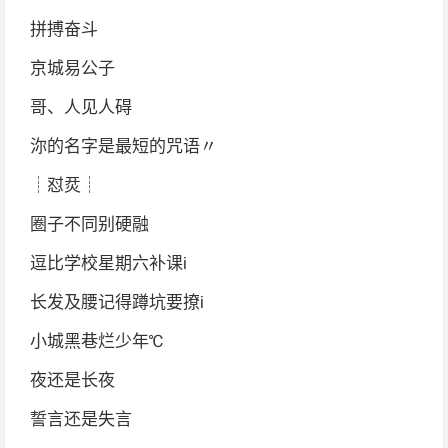
拼搏奋斗
京城易公子
哥、人见人碍
沵的名字是最短的咒语〃
┊怼烎┊
圈子不同别硬融
逗比学校星期六补课i
长发及腰记得蹲坑要撩i
小城黑巷烂少年℃
夜还是长夜
誓言还是失言