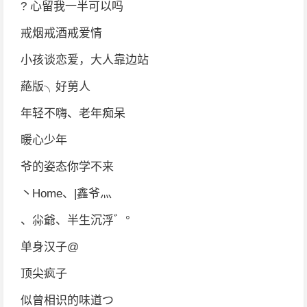
? 心留我一半可以吗
戒烟戒酒戒爱情
小孩谈恋爱，大人靠边站
蕝版╮好莮人
年轻不嗨、老年痴呆
暖心少年
爷的姿态你学不来
丶Home、|鑫爷灬
、尛爺、半生沉浮゛°
单身汉子@
顶尖疯子
似曾相识的味道つ