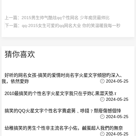
上一篇：
2015男生帅气酷炫qq个性网名 少年痴货最帅比
下一篇：
qq-2015女生可爱的qq网名大全 你的笑温暖我每一秒
猜你喜欢
好听的网名女孩-搞笑的爱情时尚名字火星文字傾戀旳深入、
我，依然愛妳
2024-05-25
2010最搞笑的个性名字火星文字我只在乎妳ζ.黒澀天箜.τ
2024-05-25
搞笑的QQ火星文字个性名字賣處莮﹑哆錢﹖颓廢傷憾個悻
2024-05-25
幼稚搞笑的男生个性非主流名字小佑，鹹蛋超人我們的無奈
2024-05-25