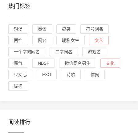
热门标签
鸡汤
英语
搞笑
符号网名
两性
网名
昵称女生
文艺
一个字的网名
二字网名
游戏名
霸气
NBSP
微信网名男生
文化
少女心
EXO
诗歌
信网
昵称
阅读排行