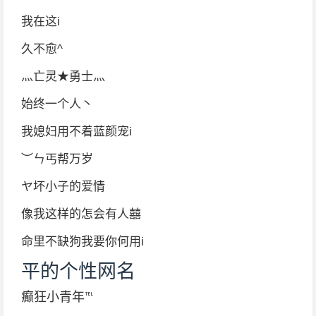
我在这i
久不愈^
灬亡灵★勇士灬
始终一个人丶
我媳妇用不着蓝颜宠i
︶ㄣ丐帮万岁
ヤ坏小子的爱情
像我这样的怎会有人囍
命里不缺狗我要你何用i
平的个性网名
癫狂小青年℡