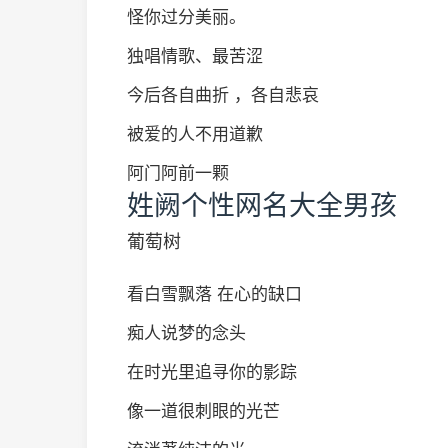
怪你过分美丽。
独唱情歌、最苦涩
今后各自曲折 ，各自悲哀
被爱的人不用道歉
阿门阿前一颗
姓阙个性网名大全男孩
葡萄树
看白雪飘落 在心的缺口
痴人说梦的念头
在时光里追寻你的影踪
像一道很刺眼的光芒