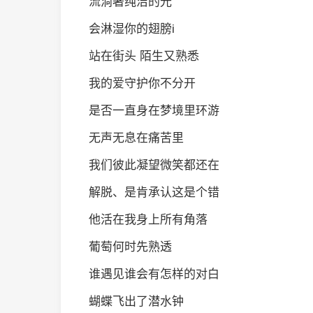
流淌著纯洁的光
会淋湿你的翅膀i
站在街头 陌生又熟悉
我的爱守护你不分开
是否一直身在梦境里环游
无声无息在痛苦里
我们彼此凝望微笑都还在
解脱、是肯承认这是个错
他活在我身上所有角落
葡萄何时先熟透
谁遇见谁会有怎样的对白
蝴蝶飞出了潜水钟