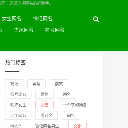
内容，是您选择网名的好助手。
女生网名
情侣网名
名
古风网名
符号网名
热门标签
鸡汤
英语
搞笑
符号网名
两性
网名
昵称女生
文艺
一个字的网名
二字网名
游戏名
霸气
NBSP
微信网名男生
文化