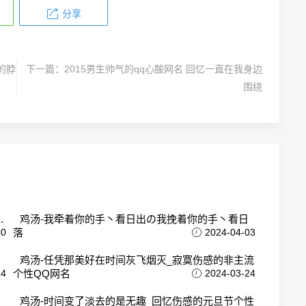
分享
的脖
下一篇：
2015男生帅气的qq心酸网名 回忆一直在我身边
围绕
.
鸡汤-我牵着你的手丶看日出の我挽着你的手丶看日
20
落
2024-04-03
Q
鸡汤-任凭那美好在时间灰飞烟灭_寂寞伤感的非主流
24
个性QQ网名
2024-03-24
Q
鸡汤-时间变了淡去的是无趣_回忆伤感的元旦节个性