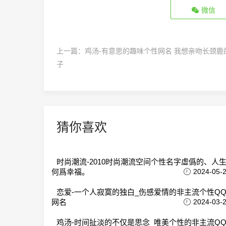
微信
上一篇：
鸡汤-有意思的趣味个性网名 我想亲吻长颈鹿
子
猜你喜欢
时尚潮流-2010时尚潮流空间个性名字虛僞的、人生
何爲幸福。
2024-05-
恋爱-一个人寂寞的独白_伤感爱情的非主流个性Q
网名
2024-03-
鸡汤-时间扯淡的不仅是思念_唯美个性的非主流Q