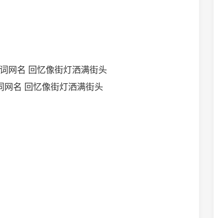
歌词网名 回忆像街灯洒满街头