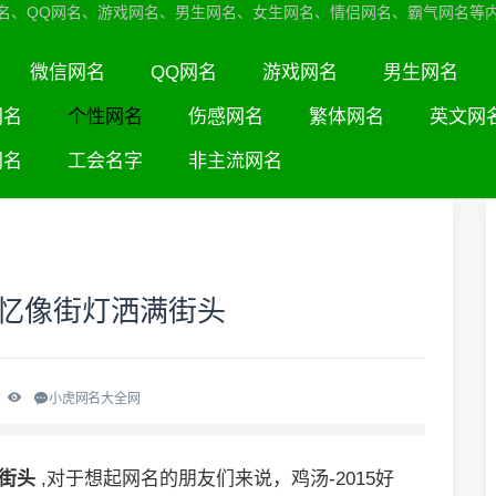
名、QQ网名、游戏网名、男生网名、女生网名、情侣网名、霸气网名等
微信网名
QQ网名
游戏网名
男生网名
网名
个性网名
伤感网名
繁体网名
英文网
网名
工会名字
非主流网名
 回忆像街灯洒满街头
小虎网名大全网
满街头
,对于想起网名的朋友们来说，鸡汤-2015好