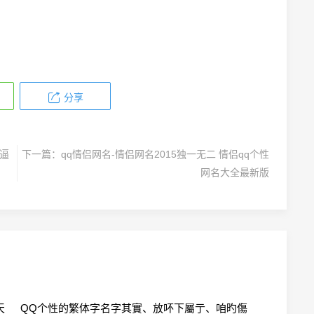
分享
装逼
下一篇：
qq情侣网名-情侣网名2015独一无二 情侣qq个性
网名大全最新版
天
QQ个性的繁体字名字其實、放吥下屬亍、咱旳傷