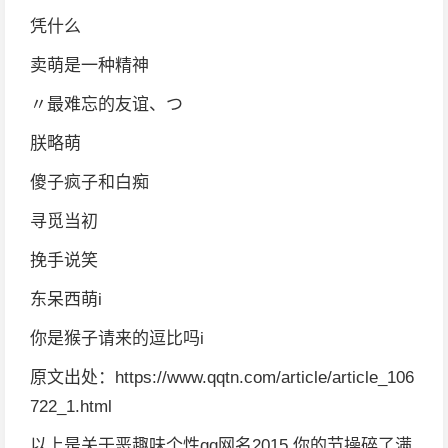
凭什么
卖萌是一种精神
〃最难忘的友谊、つ
朕略萌
傻子疯子和白痴
寻觅当初
挽手说笑
东呆西萌i
你是猴子请来的逗比吗i
原文出处：https://www.qqtn.com/article/article_106
722_1.html
以上是关于恶趣味个性qq网名2015 你的节操碎了满