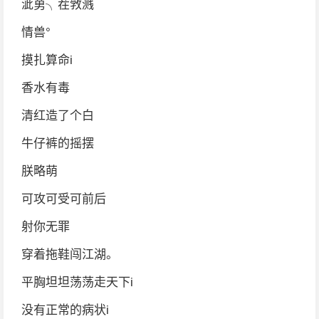
泚莮╮茬敩溅
情兽°
摸扎算命i
香水有毒
清红造了个白
牛仔裤的摇摆
朕略萌
可攻可受可前后
射你无罪
穿着拖鞋闯江湖。
平胸坦坦荡荡走天下i
没有正常的病状i