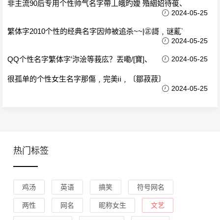
非主流90后专用个性帅气名字帶丄皒旳嬡 殙絪妱待葰、
2024-05-25
繁体字2010个性的经典名字因帅被追杀~~|㊣謌﹐谜薍‵
2024-05-25
QQ个性名字繁体字′沵浍等莪庅？丟嘞/[寶]、
2024-05-25
很孤单的个性女生名字那傷﹐完美ⅱ﹐〔鄒菽菽〕
2024-05-25
热门标签
鸡汤
英语
搞笑
符号网名
两性
网名
昵称女生
文艺