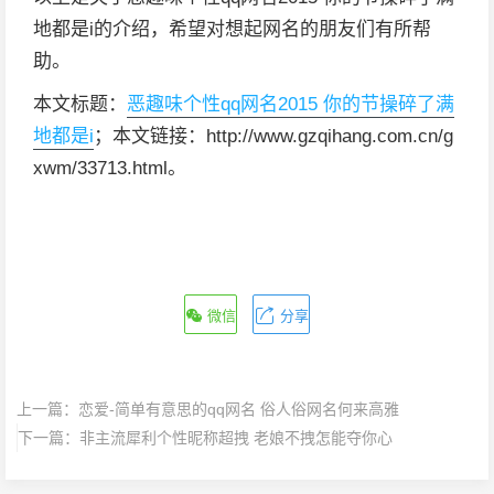
地都是i的介绍，希望对想起网名的朋友们有所帮
助。
本文标题：
恶趣味个性qq网名2015 你的节操碎了满
地都是i
；本文链接：http://www.gzqihang.com.cn/g
xwm/33713.html。
微信
分享
上一篇：
恋爱-简单有意思的qq网名 俗人俗网名何来高雅
下一篇：
非主流犀利个性昵称超拽 老娘不拽怎能夺你心