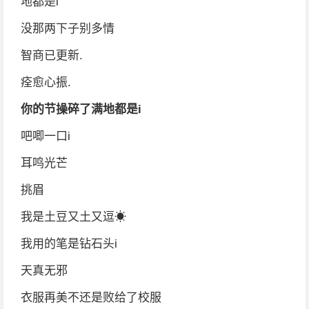
地都是i
没那两下子别多情
智商已更新.
痊愈心振.
你的节操碎了满地都是i
吧唧一口i
耳鸣光芒
挑眉
我是土豆又土又逗☀
我用的笔是钻石头i
天真无邪
衣服再美不还是败给了校服