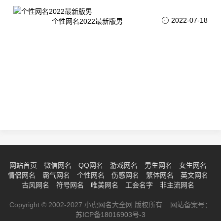
2022-07-18
个性网名2022最新版男
网站首页
微信网名
QQ网名
游戏网名
男生网名
女生网名
情侣网名
霸气网名
个性网名
伤感网名
繁体网名
英文网名
古风网名
符号网名
唯美网名
工会名字
非主流网名
Copyright © 2002-2027 小虎网名大全网 版权所有 网站备案号：
苏ICP备18016903号-3