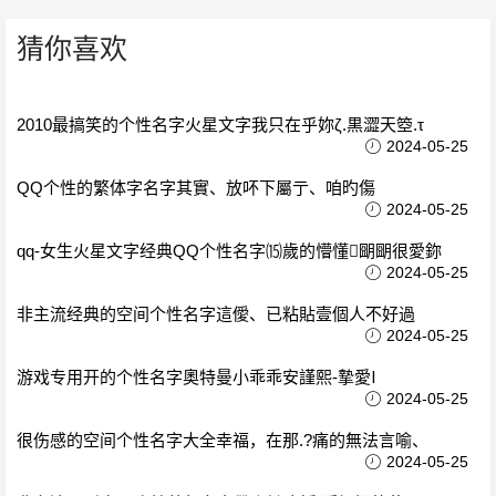
猜你喜欢
2010最搞笑的个性名字火星文字我只在乎妳ζ.黒澀天箜.τ
2024-05-25
QQ个性的繁体字名字其實、放吥下屬亍、咱旳傷
2024-05-25
qq-女生火星文字经典QQ个性名字⒂歲的懵懂朙朙很愛鉨
2024-05-25
非主流经典的空间个性名字這僾、已粘貼壹個人不好過
2024-05-25
游戏专用开的个性名字奧特曼小乖乖安謹熙-摯愛Ⅰ
2024-05-25
很伤感的空间个性名字大全幸福，在那.?痛的無法言喻、
2024-05-25