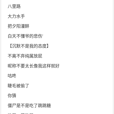
八里路
大力水手
把夕阳灌醉
白天不懂爷的悲伤′
【沉默不是我的态度】
不离不弃纯属放屁
昵称不要太长像我这样就好
咕咚
睫毛被偷了
你猜
僵尸是不是吃了跳跳糖