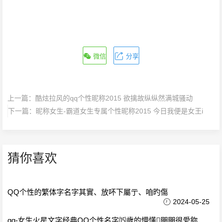
微信
分享
上一篇：
酷炫拉风的qq个性昵称2015 欲擒故纵纵然满城骚动
下一篇：
昵称女生-霸道女生专属个性昵称2015 今日我便是女王i
猜你喜欢
QQ个性的繁体字名字其實、放吥下屬亍、咱旳傷
2024-05-25
qq-女生火星文字经典QQ个性名字⒂歲的懵懂朙朙很愛鉨