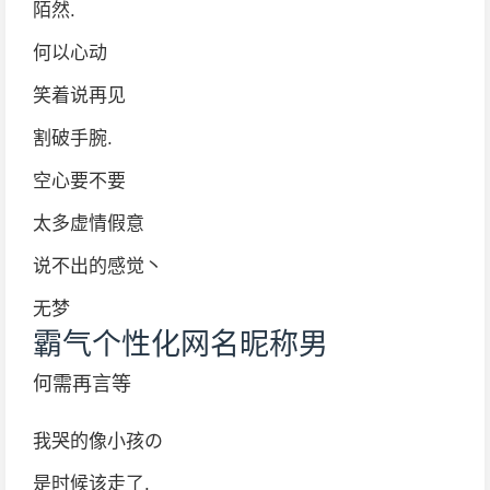
陌然.
何以心动
笑着说再见
割破手腕.
空心要不要
太多虚情假意
说不出的感觉丶
无梦
霸气个性化网名昵称男
何需再言等
我哭的像小孩の
是时候该走了.