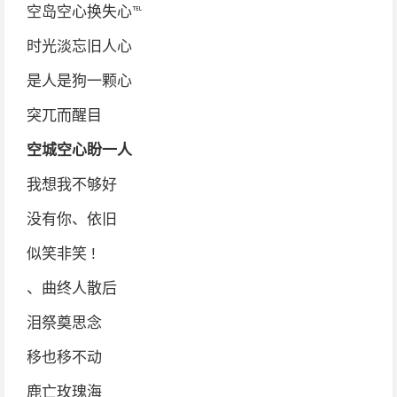
空岛空心换失心℡
时光淡忘旧人心
是人是狗一颗心
突兀而醒目
空城空心盼一人
我想我不够好
没有你、依旧
似笑非笑 !
、曲终人散后
泪祭奠思念
移也移不动
鹿亡玫瑰海