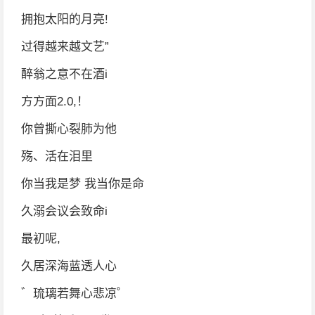
拥抱太阳的月亮!
过得越来越文艺”
醉翁之意不在酒i
方方面2.0,！
你曾撕心裂肺为他
殇、活在泪里
你当我是梦 我当你是命
久溺会议会致命i
最初呢,
久居深海蓝透人心
゛琉璃若舞心悲凉゜