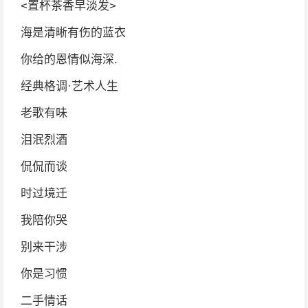
<置杯茶香早淡发>
海是清晰有伤的蓝衣
你给的恩情似海深.
经典格调·艺术人生
老歌有味
泪泯烈酒
侃侃而谈
时过境迁
我陪你哭
别来干涉
你是习惯
二手情话