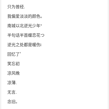
只为曾经.
我偏爱淡淡的颜色。
南城以北逆光少年°
半句话半首蝶恋花つ
逆光之处都是暖伤i
回忆了゜
笑忘初
凉风晚
凉薄.
无言.
念旧。