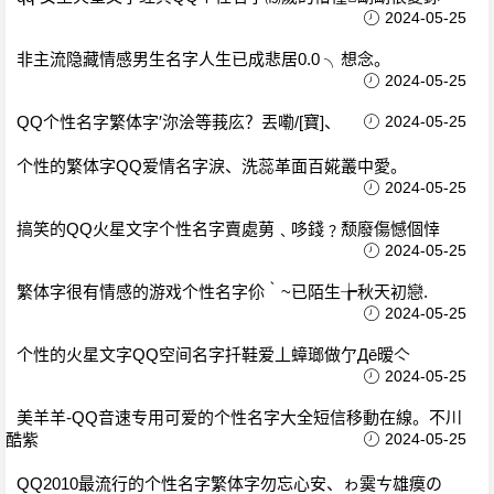
2024-05-25
非主流隐藏情感男生名字人生已成悲居0.0 ╮想念。
2024-05-25
QQ个性名字繁体字′沵浍等莪庅？丟嘞/[寶]、
2024-05-25
个性的繁体字QQ爱情名字淚、洗蕊革面百婲叢中愛。
2024-05-25
搞笑的QQ火星文字个性名字賣處莮﹑哆錢﹖颓廢傷憾個悻
2024-05-25
繁体字很有情感的游戏个性名字伱｀~已陌生╆秋天初戀.
2024-05-25
个性的火星文字QQ空间名字扦鞋爱丄蟑瑯做亇Дē暧亽
2024-05-25
美羊羊-QQ音速专用可爱的个性名字大全短信移動在線。不川
酷紫
2024-05-25
QQ2010最流行的个性名字繁体字勿忘心安、ゎ霙ㄘ雄瘼の