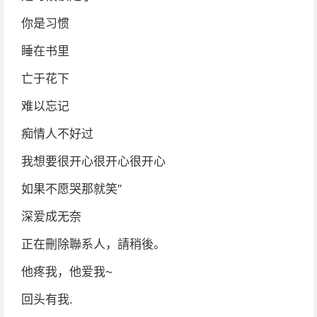
你是习惯
睡在书里
亡于花下
难以忘记
痴情人不好过
我想要很开心很开心很开心
如果不愿哭那就笑″
深爱成无奈
正在刪除聯系人，請稍後。
他疼我，他爱我~
回头有我.