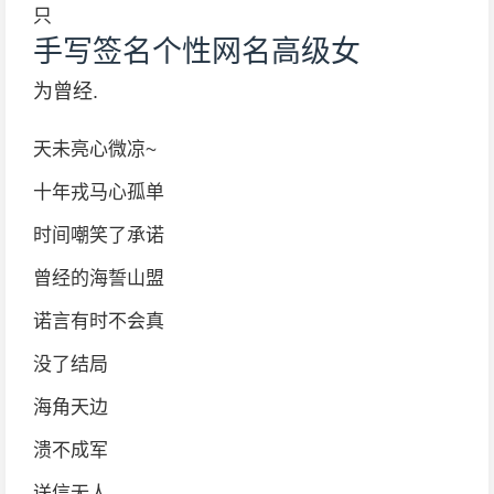
只
手写签名个性网名高级女
为曾经.
天未亮心微凉~
十年戎马心孤单
时间嘲笑了承诺
曾经的海誓山盟
诺言有时不会真
没了结局
海角天边
溃不成军
送信无人