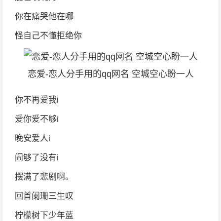
你在痛哭他在哪
怪自己不懂拒绝你
恋爱-恋人分手用的qq网名 空城空心盼一人
你不再爱我i
爱你爱不够i
晚安爱人i
闹够了没有i
摆满了悲剧啊。
回首阑珊三生叹
柠檬树下少年蓝