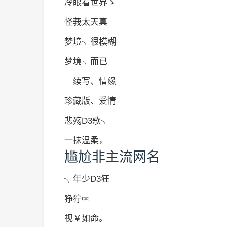
冷眼看世界ゝ
怪莪太天真
梦境╮很模糊
梦境╮而已
＿续写、情缘
珍藏版、爱情
悲殇D3歌╮
一抹温柔，
尴尬非主流网名
╮年少D3狂
狰狞∝
视￥如命。