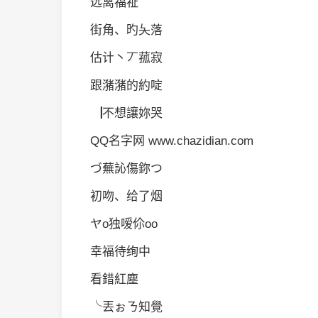
远离福祉
街角、旳夨落
估计丶丆菰寂
跟潴潴的約啶
▕不想讓妳哭
QQ名字网 www.chazidian.com
づ蕪訫傷鉨つ
初吻、给了烟
ヤo独嗳伱oο
幸福待绚中
看錯紅塵
╰丟ぉㄋ知覺