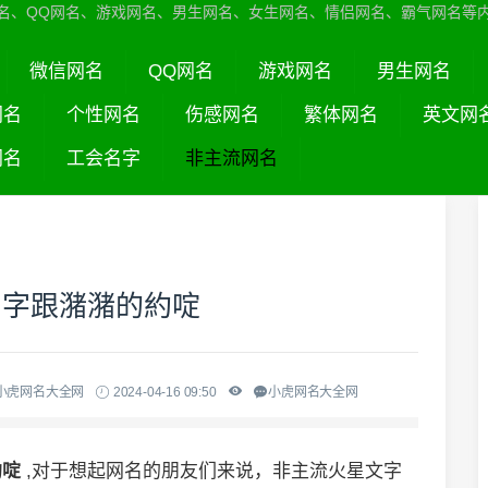
名、QQ网名、游戏网名、男生网名、女生网名、情侣网名、霸气网名等
微信网名
QQ网名
游戏网名
男生网名
网名
个性网名
伤感网名
繁体网名
英文网
网名
工会名字
非主流网名
名字跟潴潴的約啶
小虎网名大全网
2024-04-16 09:50
小虎网名大全网
約啶
,对于想起网名的朋友们来说，非主流火星文字