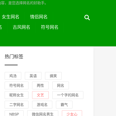
内容，是您选择网名的好助手。
女生网名
情侣网名
名
古风网名
符号网名
热门标签
鸡汤
英语
搞笑
符号网名
两性
网名
昵称女生
文艺
一个字的网名
二字网名
游戏名
霸气
NBSP
微信网名男生
少女心