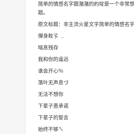
简单的情感名字跟潴潴的約啶是一个非常
题。
原文标题：非主流火星文字简单的情感名
僤身籹孓 ﹎
喘息残存
我和你的遥远
谁会开心％
落叶无声息づ
无法不想你
下辈子悳承诺
下辈子的誓言
始终不够ㄟ