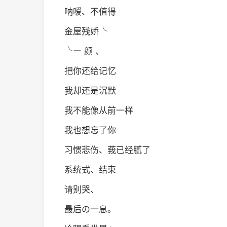
呐嗳、不值得
金屋残娇╰
╰ー 颜 、
把你还给记忆
我却还是沉默
我不能像从前一样
我也想忘了你
习惯悲伤、莪已经腻了
系统式、结束
请别哭、
最后の一息。