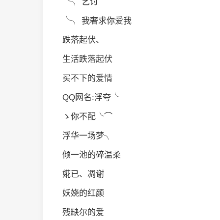
╰╮ 乞讨
╰╮ 我奢求你爱我
跌落起伏、
生活跌落起伏
买不下的爱情
QQ网名:浮夸╰
ゝ你不配╰⌒
浮华一场梦╮
倾一池的碎温柔
婲已、凋谢
妖娆的红颜
残缺尔的爱