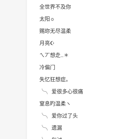
全世界不及你
太阳☼
赐珎无尽温柔
月亮☪
ㄟ丆想赱..＊
冷偏门
失忆狂想症。
╰╮ 爱很多心很痛
窒息旳温柔ヽ
╰╮ 爱你过了头
╰╮ 遗漏