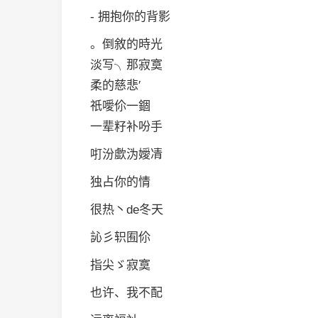
- 拥抱你的背影
。倒敘的時光
淡写╮那寂寞
柔的慈悲′
祇噯伱一錮
一辈籽补吩手
咑汾歔沩嬡凊
独占你的情
很热丶de冬天
訫彡轵囿伱
指尖ゞ寂寞
也许、我不配