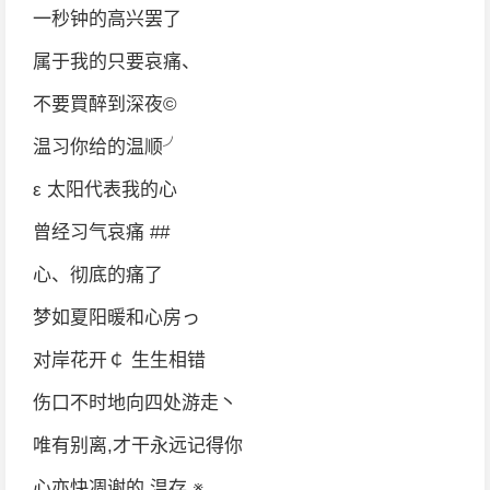
一秒钟的高兴罢了
属于我的只要哀痛、
不要買醉到深夜©
温习你给的温顺╯
ε 太阳代表我的心
曾经习气哀痛 ##
心、彻底的痛了
梦如夏阳暖和心房っ
对岸花开￠ 生生相错
伤口不时地向四处游走丶
唯有别离,才干永远记得你
心亦快凋谢的 温存 ※