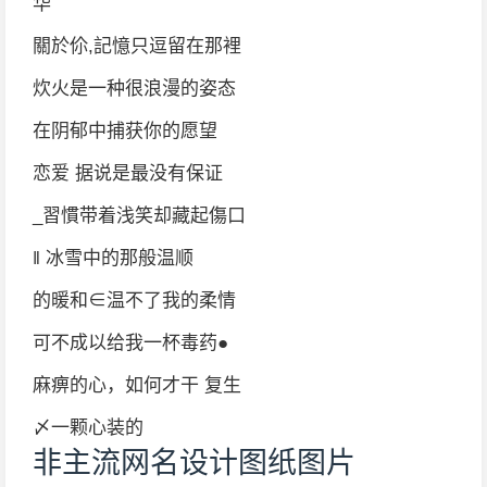
华
關於伱,記憶只逗留在那裡
炊火是一种很浪漫的姿态
在阴郁中捕获你的愿望
恋爱 据说是最没有保证
_習慣带着浅笑却藏起傷口
‖ 冰雪中的那般温顺
的暖和∈温不了我的柔情
可不成以给我一杯毒药●
麻痹的心，如何才干 复生
〆一颗心装的
非主流网名设计图纸图片