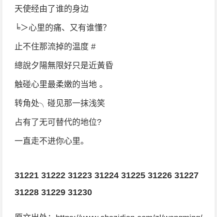
天使经由了谁的身边
╘＞心里的痛、又有谁懂？
止不住那流掉的温度 #
總說夕陽無限好只是近黃昏
触碰心里最柔嫩的当地 。
转角处╮碰见那一抹浅笑
占有了无可替代的地位?
一直走不进你心里。
31221
31222
31223
31224
31225
31226
31227
31228
31229
31230