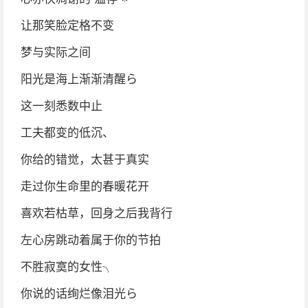
让那笑脸定格不变
梦与实际之间
阳光是海上渐渐清醒ら
这一刻悉数中止
工夫都变的低沉、
你给的错觉，太甚于真实
走过你生命里的春暖花开
喜欢若枯草，回身之后我背行
左心房跳动着属于你的节拍
不胜寂寞的女性╮
你说的话绚烂像泪光ら