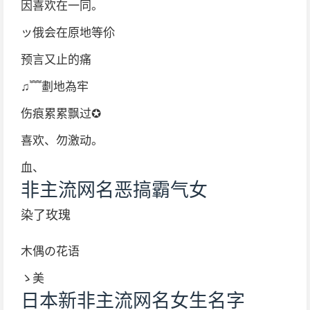
因喜欢在一同。
ッ俄会在原地等伱
预言又止的痛
♫﹌劃地為牢
伤痕累累飘过✪
喜欢、勿激动。
血、
非主流网名恶搞霸气女
染了玫瑰
木偶の花语
ゝ美
日本新非主流网名女生名字