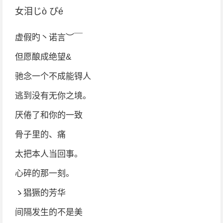
女泪じò ぴé
虚假旳丶诺言︶￣
但愿酿成绝望&
驰念一个不成能锝人
逃到没有无你之境。
厌倦了和你的一致
骨子里的、痛
太把本人当回事。
心碎的那一刻。
ゝ猖獗的芳华
间隔发生的不是美