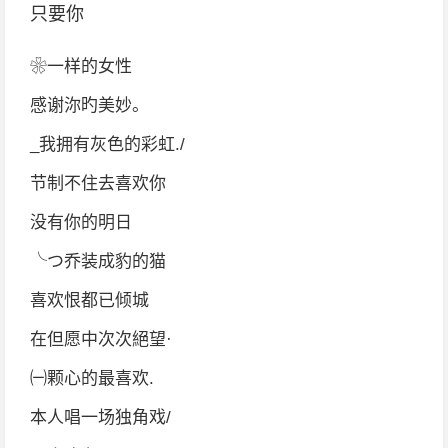
只要你
❀一样的女性
感谢沵旳美妙。
_我拥有灰色的彩虹./
节制不住去喜欢你
没有你的明日
╰つ乔装成豹的猫
喜欢恨都已倾城
在但愿中次次絕望·
㈠颗心的最喜欢.
本人唱一场独角戏/