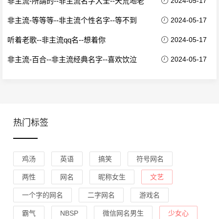
非主流-所謂的--非主流名字大全--天荒地老
2024-05-17
非主流-等等等--非主流个性名字--等不到
2024-05-17
听着老歌--非主流qq名--想着你
2024-05-17
非主流-百合--非主流经典名字--喜欢饮泣
2024-05-17
热门标签
鸡汤
英语
搞笑
符号网名
两性
网名
昵称女生
文艺
一个字的网名
二字网名
游戏名
霸气
NBSP
微信网名男生
少女心